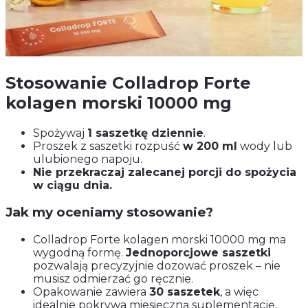
Stosowanie Colladrop Forte
kolagen morski 10000 mg
Spożywaj
1 saszetkę dziennie
.
Proszek z saszetki rozpuść
w 200 ml
wody lub
ulubionego napoju.
Nie przekraczaj zalecanej porcji do spożycia
w ciągu dnia.
Jak my oceniamy stosowanie?
Colladrop Forte kolagen morski 10000 mg ma
wygodną formę.
Jednoporcjowe saszetki
pozwalają precyzyjnie dozować proszek – nie
musisz odmierzać go ręcznie.
Opakowanie zawiera
30 saszetek
, a więc
idealnie pokrywa miesięczną suplementację.