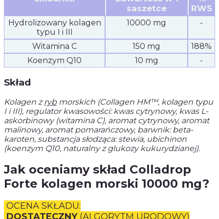
saszetce
RWS
Hydrolizowany kolagen
10000 mg
-
typu I i III
Witamina C
150 mg
188%
Koenzym Q10
10 mg
-
Skład
Kolagen z
ryb
morskich (Collagen HM™, kolagen typu
I i III), regulator kwasowości: kwas cytrynowy, kwas L-
askorbinowy (witamina C), aromat cytrynowy, aromat
malinowy, aromat pomarańczowy, barwnik: beta-
karoten, substancja słodząca: stewia, ubichinon
(koenzym Q10, naturalny z glukozy kukurydzianej).
Jak oceniamy skład Colladrop
Forte kolagen morski 10000 mg?
OCENA SKŁADU:
DOSTATECZNY
(ALGORYTM URODOWY)