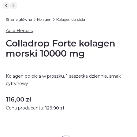
Strona główna
Kolagen
Kolagen do picia
Aura Herbals
Colladrop Forte kolagen
morski 10000 mg
Kolagen do picia w proszku, 1 saszetka dziennie, smak
cytrynowy
Cena
116,00 zł
Cena producenta:
129,90 zł
Rabat ilościowy
Opcjonalne