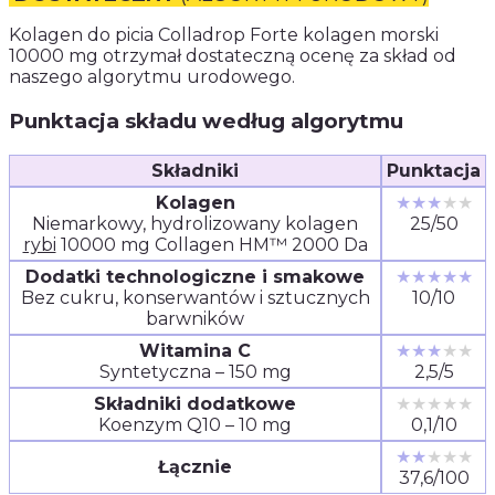
Kolagen do picia Colladrop Forte kolagen morski
10000 mg otrzymał dostateczną ocenę za skład od
naszego algorytmu urodowego.
Punktacja składu według algorytmu
Składniki
Punktacja
Kolagen
★★★
★★
Niemarkowy, hydrolizowany kolagen
25/50
rybi
10000 mg Collagen HM™ 2000 Da
Dodatki technologiczne i smakowe
★★★★★
Bez cukru, konserwantów i sztucznych
10/10
barwników
Witamina C
★★★
★★
Syntetyczna – 150 mg
2,5/5
Składniki dodatkowe
★★★★★
Koenzym Q10 – 10 mg
0,1/10
★★
★★★
Łącznie
37,6/100