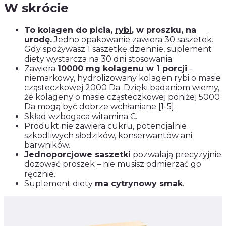
W skrócie
To kolagen do picia,
rybi
, w proszku, na
urodę.
Jedno opakowanie zawiera 30 saszetek.
Gdy spożywasz 1 saszetkę dziennie, suplement
diety wystarcza na 30 dni stosowania.
Zawiera
10000 mg kolagenu w 1 porcji
–
niemarkowy, hydrolizowany kolagen rybi o masie
cząsteczkowej 2000 Da. Dzięki badaniom wiemy,
że kolageny o masie cząsteczkowej poniżej 5000
Da mogą być dobrze wchłaniane
[1-5]
.
Skład wzbogaca witamina C.
Produkt nie zawiera cukru, potencjalnie
szkodliwych słodzików, konserwantów ani
barwników.
Jednoporcjowe saszetki
pozwalają precyzyjnie
dozować proszek – nie musisz odmierzać go
ręcznie.
Suplement diety
ma cytrynowy smak
.