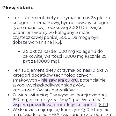
Plusy składu
Ten suplement diety otrzymał od nas 25 pkt za
kolagen – niemarkowy, hydrolizowany kolagen
rybi o masie cząsteczkowej 2000 Da. Dzięki
badaniom wiemy, że kolageny o masie
cząsteczkowej poniżej 5000 Da mogą być
dobrze wchłaniane
[1-5]
.
2,5 pkt za każde 1000 mg kolagenu do
całkowitej wartości 10000 mg (łącznie 25
pkt za 10000 mg).
Ten suplement diety otrzymał od nas 10 pkt w
kategorii dodatków technologicznych i
smakowych –
nie zawiera cukru
, potencjalnie
szkodliwychszkodliwych słodzików,
konserwantów ani barwników.
Zawiera witaminę C w wysokiej porcji dziennej
150 mg, za co przyznaliśmy 2 pkt. Witamina C
wspiera prawidłową produkcję kolagenu
[6-12]
.
W składzie znajduje się koenzym Q10, który nie
ma oświadczenia EFSA związanego z urodą – za