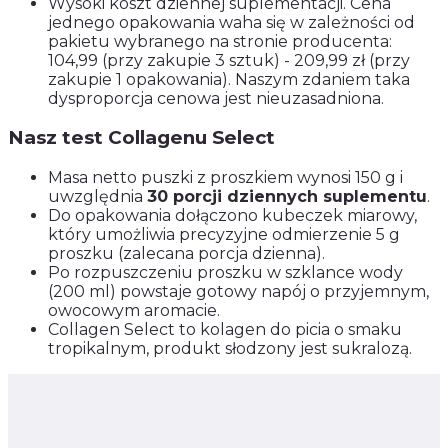
Wysoki koszt dziennej suplementacji. Cena
jednego opakowania waha się w zależności od
pakietu wybranego na stronie producenta:
104,99 (przy zakupie 3 sztuk) - 209,99 zł (przy
zakupie 1 opakowania). Naszym zdaniem taka
dysproporcja cenowa jest nieuzasadniona.
Nasz test Collagenu Select
Masa netto puszki z proszkiem wynosi 150 g i
uwzględnia
30 porcji dziennych suplementu
.
Do opakowania dołączono kubeczek miarowy,
który umożliwia precyzyjne odmierzenie 5 g
proszku (zalecana porcja dzienna).
Po rozpuszczeniu proszku w szklance wody
(200 ml) powstaje gotowy napój o przyjemnym,
owocowym aromacie.
Collagen Select to kolagen do picia o smaku
tropikalnym, produkt słodzony jest sukralozą.