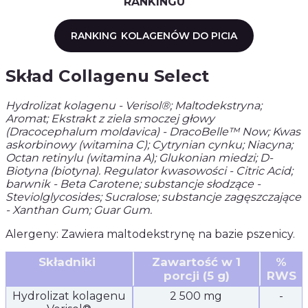
RANKINGU
RANKING
KOLAGENÓW DO PICIA
Skład Collagenu Select
Hydrolizat kolagenu - Verisol®; Maltodekstryna;
Aromat; Ekstrakt z ziela smoczej głowy
(Dracocephalum moldavica) - DracoBelle™ Now; Kwas
askorbinowy (witamina C); Cytrynian cynku; Niacyna;
Octan retinylu (witamina A); Glukonian miedzi; D-
Biotyna (biotyna). Regulator kwasowości - Citric Acid;
barwnik - Beta Carotene; substancje słodzące -
Steviolglycosides; Sucralose; substancje zagęszczające
- Xanthan Gum; Guar Gum.
Alergeny: Zawiera maltodekstrynę na bazie pszenicy.
Składniki
Zawartość w 1
%
porcji (5 g)
RWS
Hydrolizat kolagenu
2 500 mg
-