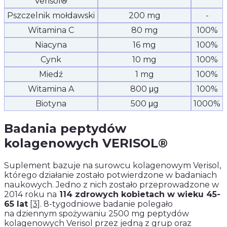
Verisol®
Pszczelnik mołdawski
200 mg
-
Witamina C
80 mg
100%
Niacyna
16 mg
100%
Cynk
10 mg
100%
Miedź
1 mg
100%
Witamina A
800 μg
100%
Biotyna
500 μg
1000%
Badania peptydów
kolagenowych VERISOL®
Suplement bazuje na surowcu kolagenowym Verisol,
którego działanie zostało potwierdzone w badaniach
naukowych. Jedno z nich zostało przeprowadzone w
2014 roku na
114 zdrowych kobietach w wieku 45-
65 lat
[3]
. 8-tygodniowe badanie polegało
na dziennym spożywaniu 2500 mg peptydów
kolagenowych Verisol przez jedną z grup oraz