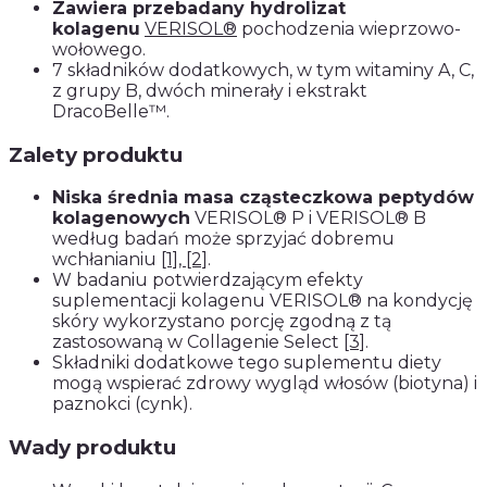
Zawiera przebadany hydrolizat
kolagenu
VERISOL®
pochodzenia wieprzowo-
wołowego.
7 składników dodatkowych, w tym witaminy A, C,
z grupy B, dwóch minerały i ekstrakt
DracoBelle™.
Zalety produktu
Niska średnia masa cząsteczkowa peptydów
kolagenowych
VERISOL® P i VERISOL® B
według badań może sprzyjać dobremu
wchłanianiu
[1], [2]
.
W badaniu potwierdzającym efekty
suplementacji kolagenu VERISOL® na kondycję
skóry wykorzystano porcję zgodną z tą
zastosowaną w Collagenie Select
[3]
.
Składniki dodatkowe tego suplementu diety
mogą wspierać zdrowy wygląd włosów (biotyna) i
paznokci (cynk).
Wady produktu