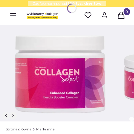
Zaufało nam ponad
100 tys. klientów
Produk
Strona główna
Marki inne