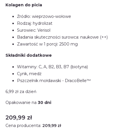
Kolagen do picia
Źródło: wieprzowo-wołowe
Rodzaj: hydrolizat
Surowiec: Verisol
Badania skuteczności surowca: naukowe (++)
Zawartość w 1 porcji: 2500 mg
Składniki dodatkowe
Witaminy: C, A, B2, B3, B7 (biotyna)
Cynk, miedź
Pszczelnik mołdawski - DracoBelle™
6,99 zł
za dzień
Opakowanie na
30 dni
Cena
209,99 zł
Cena producenta:
209,99 zł