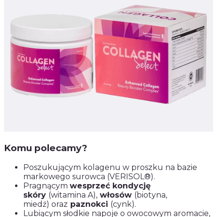
Komu polecamy?
Poszukującym kolagenu w proszku na bazie
markowego surowca (VERISOL®).
Pragnącym
wesprzeć kondycję
skóry
(witamina A),
włosów
(biotyna,
miedź) oraz
paznokci
(cynk).
Lubiącym słodkie napoje o owocowym aromacie,