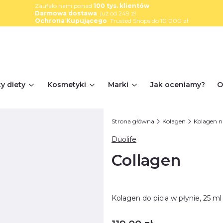
Zaufało nam ponad
100 tys. klientów
Darmowa dostawa
już od 249 zł
Ochrona Kupującego
Trusted Shops do 10 000 zł
y diety
Kosmetyki
Marki
Jak oceniamy?
O
Strona główna
Kolagen
Kolagen n
Duolife
Collagen
Kolagen do picia w płynie, 25 