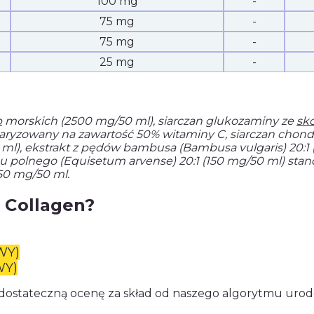
100 mg
-
75 mg
-
75 mg
-
25 mg
-
b
morskich (2500 mg/50 ml), siarczan glukozaminy ze
sk
daryzowany na zawartość 50% witaminy C, siarczan chondro
/50 ml), ekstrakt z pędów bambusa (Bambusa vulgaris) 20
zypu polnego (Equisetum arvense) 20:1 (150 mg/50 ml) st
 50 mg/50 ml.
 Collagen?
WY)
Y)
ł dostateczną ocenę za skład od naszego algorytmu uro