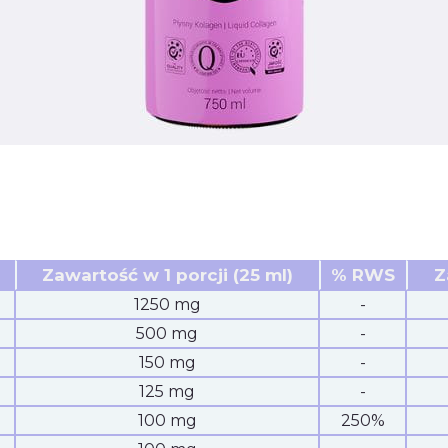
Zawartość w 1 porcji (25 ml)
% RWS
Z
1250 mg
-
500 mg
-
150 mg
-
125 mg
-
100 mg
250%