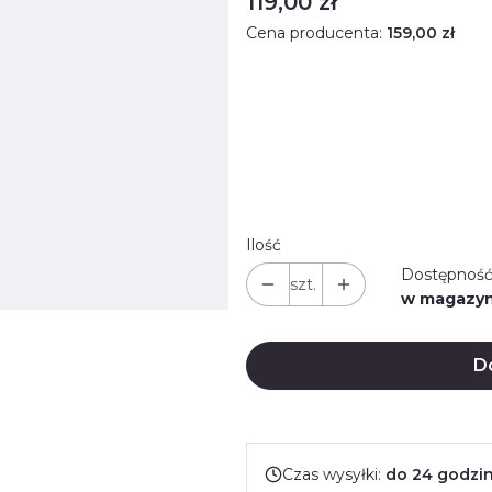
Cena
119,00 zł
Cena producenta:
159,00 zł
Rabat ilościowy
Opcjonalne
Wybierz
Ilość
Dostępność
szt.
w magazyn
D
Czas wysyłki:
do 24 godzi