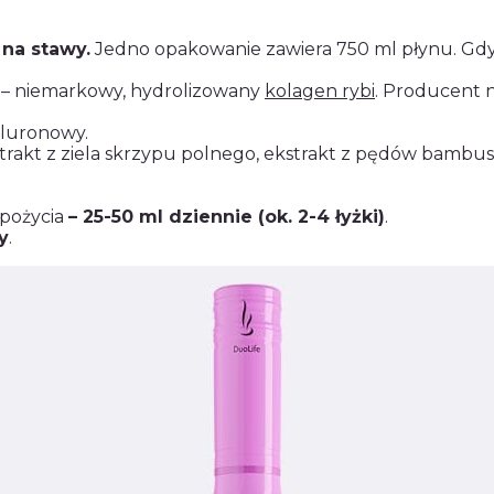
 na stawy.
Jedno opakowanie zawiera 750 ml płynu. Gdy
– niemarkowy, hydrolizowany
kolagen rybi
. Producent n
aluronowy.
rakt z ziela skrzypu polnego, ekstrakt z pędów bambus
spożycia
– 25-50 ml dziennie (ok. 2-4 łyżki)
.
y
.