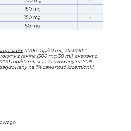
200 mg
-
150 mg
-
150 mg
-
50 mg
-
orupiaków
(1000 mg/50 ml), ekstrakt z
ityny z rekina (300 mg/50 ml), ekstrakt z
:1 (200 mg/50 ml) standaryzowany na 70%
andaryzowany na 7% zawartość krzemionki,
dowego.