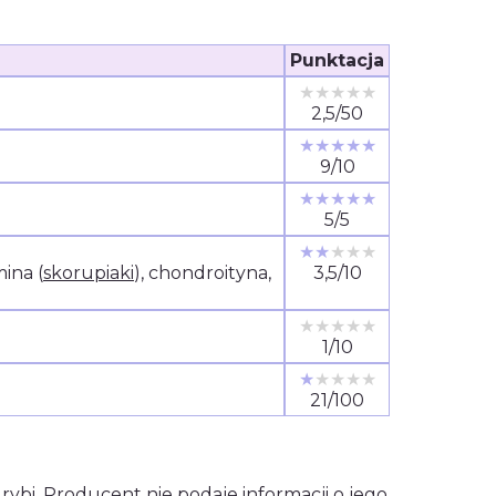
Punktacja
★★★★★
2,5/50
★★★★★
9/10
★★★★★
5/5
★★
★★★
ina (
skorupiaki
), chondroityna,
3,5/10
★★★★★
1/10
★
★★★★
21/100
n
rybi
. Producent nie podaje informacji o jego