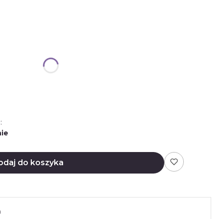
:
ie
odaj do koszyka
n