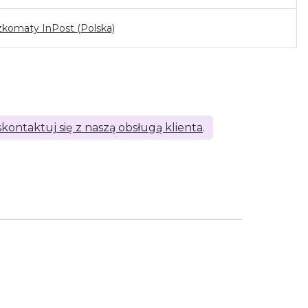
zkomaty InPost (Polska)
skontaktuj się z naszą obsługą klienta
.