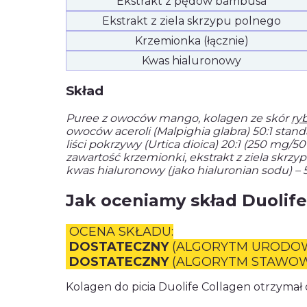
Ekstrakt z pędów bambusa
Ekstrakt z ziela skrzypu polnego
Krzemionka (łącznie)
Kwas hialuronowy
Skład
Puree z owoców mango, kolagen ze skór
ry
owoców aceroli (Malpighia glabra) 50:1 stan
liści pokrzywy (Urtica dioica) 20:1 (250 mg
zawartość krzemionki, ekstrakt z ziela skr
kwas hialuronowy (jako hialuronian sodu) –
Jak oceniamy skład Duolife
OCENA SKŁADU:
DOSTATECZNY
(ALGORYTM URODO
DOSTATECZNY
(ALGORYTM STAWOW
Kolagen do picia Duolife Collagen otrzyma