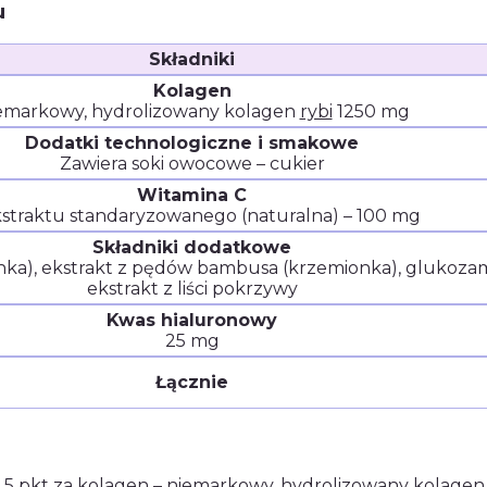
u
Składniki
Kolagen
emarkowy, hydrolizowany kolagen
rybi
1250 mg
Dodatki technologiczne i smakowe
Zawiera soki owocowe – cukier
Witamina C
kstraktu standaryzowanego (naturalna) – 100 mg
Składniki dodatkowe
onka), ekstrakt z pędów bambusa (krzemionka), glukozam
ekstrakt z liści pokrzywy
Kwas hialuronowy
25 mg
Łącznie
2,5 pkt za kolagen – niemarkowy, hydrolizowany kolage