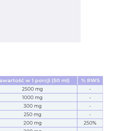
awartość w 1 porcji (50 ml)
% RWS
2500 mg
-
1000 mg
-
300 mg
-
250 mg
-
200 mg
250%