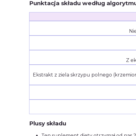
Punktacja składu według algorytm
Ni
Z e
Ekstrakt z ziela skrzypu polnego (krzemi
Plusy składu
Ten suplement diety otrzymał od nas 