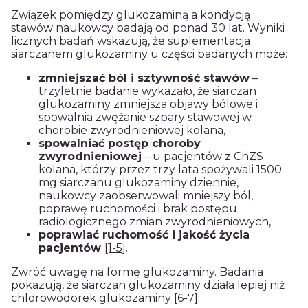
Związek pomiędzy glukozaminą a kondycją
stawów naukowcy badają od ponad 30 lat. Wyniki
licznych badań wskazują, że suplementacja
siarczanem glukozaminy u części badanych może:
zmniejszać ból i sztywność stawów
–
trzyletnie badanie wykazało, że siarczan
glukozaminy zmniejsza objawy bólowe i
spowalnia zwężanie szpary stawowej w
chorobie zwyrodnieniowej kolana,
spowalniać postęp choroby
zwyrodnieniowej
– u pacjentów z ChZS
kolana, którzy przez trzy lata spożywali 1500
mg siarczanu glukozaminy dziennie,
naukowcy zaobserwowali mniejszy ból,
poprawę ruchomości i brak postępu
radiologicznego zmian zwyrodnieniowych,
poprawiać ruchomość i jakość życia
pacjentów
[1-5]
.
Zwróć uwagę na formę glukozaminy. Badania
pokazują, że siarczan glukozaminy działa lepiej niż
chlorowodorek glukozaminy
[6-7]
.