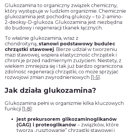
Glukozamina to organiczny związek chemiczny,
który występuje w ludzkim organizmie. Chemicznie
glukozamina jest pochodną glukozy – to 2-amino-
2-deoksy-D-glukoza. Glukozamina jest niezbędna
do budowy i regeneracji tkanek łącznych.
To właśnie glukozamina, wraz z
chondroityną,
stanowi podstawowy budulec
chrząstki stawowej
. Bierze udział w tworzeniu
mazi stawowej, wspiera elastyczność chrząstek i
chroni je przed nadmiernym zużyciem. Niestety, z
wiekiem zmniejsza się i tak już bardzo ograniczona
zdolność regeneracji chrząstki, co może sprzyjać
rozwojowi zmian zwyrodnieniowych
[1-5]
.
Jak działa glukozamina?
Glukozamina pełni w organizmie kilka kluczowych
funkcji
[1-8]
:
jest prekursorem glikozaminoglikanów
(GAG) i proteoglikanów
– związków, które
tworzą „rusztowanie” chrząstki stawowej i