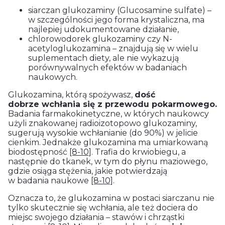
siarczan glukozaminy (Glucosamine sulfate) –
w szczególności jego forma krystaliczna, ma
najlepiej udokumentowane działanie,
chlorowodorek glukozaminy czy N-
acetyloglukozamina – znajdują się w wielu
suplementach diety, ale nie wykazują
porównywalnych efektów w badaniach
naukowych.
Glukozamina, którą spożywasz,
dość
dobrze wchłania się z przewodu pokarmowego.
Badania farmakokinetyczne, w których naukowcy
użyli znakowanej radioizotopowo glukozaminy,
sugerują wysokie wchłanianie (do 90%) w jelicie
cienkim. Jednakże glukozamina ma umiarkowaną
biodostępność
[8-10]
. Trafia do krwiobiegu, a
następnie do tkanek, w tym do płynu maziowego,
gdzie osiąga stężenia, jakie potwierdzają
w badania naukowe
[8-10]
.
Oznacza to, że glukozamina w postaci siarczanu nie
tylko skutecznie się wchłania, ale też dociera do
miejsc swojego działania – stawów i chrząstki