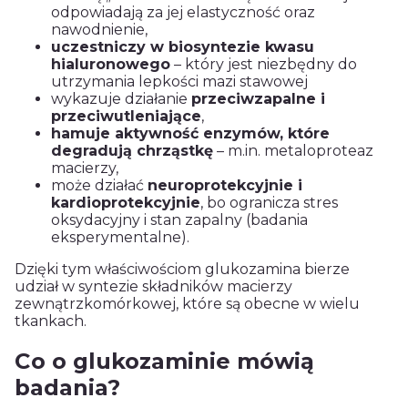
odpowiadają za jej elastyczność oraz
nawodnienie,
uczestniczy w biosyntezie kwasu
hialuronowego
– który jest niezbędny do
utrzymania lepkości mazi stawowej
wykazuje działanie
przeciwzapalne i
przeciwutleniające
,
hamuje aktywność enzymów, które
degradują chrząstkę
– m.in. metaloproteaz
macierzy,
może działać
neuroprotekcyjnie i
kardioprotekcyjnie
, bo ogranicza stres
oksydacyjny i stan zapalny (badania
eksperymentalne).
Dzięki tym właściwościom glukozamina bierze
udział w syntezie składników macierzy
zewnątrzkomórkowej, które są obecne w wielu
tkankach.
Co o glukozaminie mówią
badania?