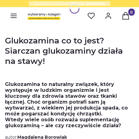
Zaufało nam ponad
100 tys. klientów
Produk
Glukozamina co to jest?
Siarczan glukozaminy działa
na stawy!
Glukozamina to naturalny związek, który
występuje w ludzkim organizmie i jest
kluczowy dla zdrowia stawów oraz tkanki
łącznej. Choć organizm potrafi sam ją
wytwarzać, z wiekiem jej produkcja spada, co
może pogarszać kondycję chrząstki.
Wtedy wiele osób rozważa suplementację
glukozaminą – ale czy rzeczywiście działa?
autor:
Magdalena Borowiak