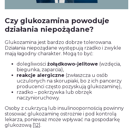
Czy glukozamina powoduje
działania niepożądane?
Glukozamina jest bardzo dobrze tolerowana.
Działania niepożądane występują rzadko i zwykle
mają łagodny charakter. Mogą to być:
dolegliwości
żołądkowo-jelitowe
(wzdęcia,
biegunka, zaparcia),
reakcje alergiczne
(zwłaszcza u osób
uczulonych na skorupiaki, bo z ich pancerzy
producenci często pozyskują glukozaminę),
rzadko – pokrzywka lub obrzęk
naczynioruchowy.
Osoby z cukrzycą lub insulinoopornością powinny
stosować glukozaminę ostrożnie i pod kontrolą
lekarza, ponieważ może wpływać na gospodarkę
glukozową
[12]
.