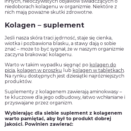
innych, nieoczywistych objawów świadczących o
niedoborach kolagenu w organizmie. Niektóre z
nich mają poważne skutki zdrowotne.
Kolagen – suplement
Jeśli nasza skóra traci jędrność, staje się cienka,
wiotka i pozbawiona blasku, a stawy dają o sobie
znać – może to być sygnał, że w naszym organizmie
zaczyna brakować
kolagenu
.
Warto w takim wypadku sięgnąć po
kolagen do
picia
,
kolagen w proszku
lub
kolagen w tabletkach
.
Na rynku dostępnych jest dziesiątki najróżniejszych
produktów.
Suplementy z
kolagenem
zawierają aminokwasy –
te kluczowe dla jego odbudowy, łatwo wchłaniane i
przyswajane przez organizm.
Wybierając dla siebie suplement z kolagenem
warto pamiętać, aby był to produkt dobrej
jakości. Powinien zawierać: