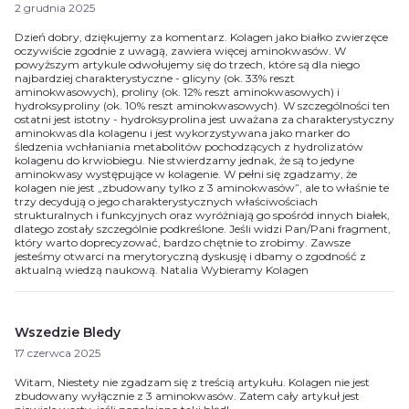
2 grudnia 2025
Dzień dobry, dziękujemy za komentarz. Kolagen jako białko zwierzęce
oczywiście zgodnie z uwagą, zawiera więcej aminokwasów. W
powyższym artykule odwołujemy się do trzech, które są dla niego
najbardziej charakterystyczne - glicyny (ok. 33% reszt
aminokwasowych), proliny (ok. 12% reszt aminokwasowych) i
hydroksyproliny (ok. 10% reszt aminokwasowych). W szczególności ten
ostatni jest istotny - hydroksyprolina jest uważana za charakterystyczny
aminokwas dla kolagenu i jest wykorzystywana jako marker do
śledzenia wchłaniania metabolitów pochodzących z hydrolizatów
kolagenu do krwiobiegu. Nie stwierdzamy jednak, że są to jedyne
aminokwasy występujące w kolagenie. W pełni się zgadzamy, że
kolagen nie jest „zbudowany tylko z 3 aminokwasów”, ale to właśnie te
trzy decydują o jego charakterystycznych właściwościach
strukturalnych i funkcyjnych oraz wyróżniają go spośród innych białek,
dlatego zostały szczególnie podkreślone. Jeśli widzi Pan/Pani fragment,
który warto doprecyzować, bardzo chętnie to zrobimy. Zawsze
jesteśmy otwarci na merytoryczną dyskusję i dbamy o zgodność z
aktualną wiedzą naukową. Natalia Wybieramy Kolagen
Wszedzie Bledy
17 czerwca 2025
Witam, Niestety nie zgadzam się z treścią artykułu. Kolagen nie jest
zbudowany wyłącznie z 3 aminokwasów. Zatem cały artykuł jest