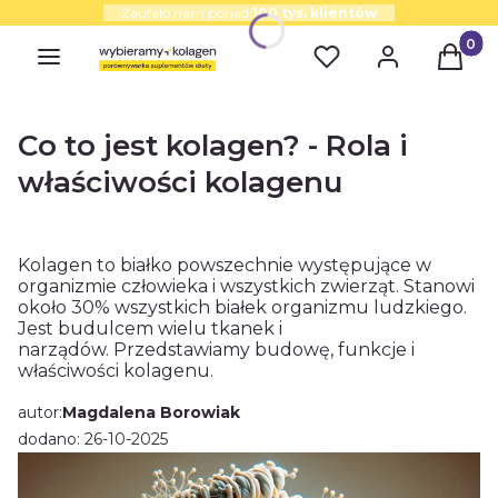
Zaufało nam ponad
100 tys. klientów
Produk
Co to jest kolagen? - Rola i
właściwości kolagenu
Kolagen to białko powszechnie występujące w
organizmie człowieka i wszystkich zwierząt. Stanowi
około 30% wszystkich białek organizmu ludzkiego.
Jest budulcem wielu tkanek i
narządów. Przedstawiamy budowę, funkcje i
właściwości kolagenu.
autor:
Magdalena Borowiak
dodano: 26-10-2025