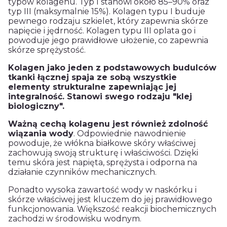
typów
kolagenu
. Typ I stanowi około 85–90% oraz
typ III (maksymalnie 15%).
Kolagen
typu I buduje
pewnego rodzaju szkielet, który zapewnia skórze
napięcie i jędrność.
Kolagen
typu III oplata go i
powoduje jego prawidłowe ułożenie, co zapewnia
skórze sprężystość.
Kolagen jako jeden z podstawowych budulców
tkanki łącznej spaja ze sobą wszystkie
elementy strukturalne zapewniając jej
integralność. Stanowi swego rodzaju "klej
biologiczny".
Ważną cechą kolagenu
jest również
zdolność
wiązania wody
. Odpowiednie nawodnienie
powoduje, że włókna białkowe skóry właściwej
zachowują swoją strukturę i właściwości. Dzięki
temu skóra jest napięta, sprężysta i odporna na
działanie czynników mechanicznych.
Ponadto wysoka zawartość wody w naskórku i
skórze właściwej jest kluczem do jej prawidłowego
funkcjonowania. Większość reakcji biochemicznych
zachodzi w środowisku wodnym.