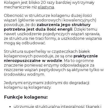
Kolagen
jest blisko 20 razy bardziej wytrzymały
mechanicznie niż
elastyna
.
Obecność w strukturze
kolagenu
dużej ilości
wiązań (głównie wodorowych i kowalencyjnych)
powoduje, że do
zaburzenia jego struktury
potrzebna jest duża ilość energii
. Dzięki temu
nawet uszkodzenie pojedynczych wiązań sprawia,
że struktura nie traci formy, a uszkodzone wiązania
mogą się odbudować.
Struktura superhelisy w cząsteczkach
białek
kolagenowych
powoduje, że są one
praktycznie
nierozpuszczalne w wodzie
. Ma to ogromne
znaczenie ponieważ enzymy odpowiadające za
niszczenie wiązań peptydowych są aktywne tylko w
środowisku wodnym.
Jedynymi enzymami zdolnymi do degradacji
kolagenu
są kolagenazy.
Funkcje kolagenu:
utrzymuje strukturalną integralność tkanek i