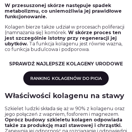
W przesuszonej skórze następuje spadek
metabolizmu, co uniemożliwia jej prawidłowe
funkcjonowanie.
Kolagen
bierze także udział w procesach poliferacji
(namnażania się) komórek.
W skórze proces ten
jest szczególnie istotny przy regeneracji jej
ubytków.
Ta funkcja
kolagenu
jest równie ważna,
co funkcja budulcowa i podporowa.
SPRAWDŹ NAJLEPSZE KOLAGENY URODOWE
RANKING
KOLAGENÓW DO PICIA
Właściwości kolagenu na stawy
Szkielet ludzki składa się aż w 90% z
kolagenu
oraz
jego połączeń z wapniem, fosforem i magnezem
.
Oprócz budowy szkieletu
kolagen
odpowiada
także za produkcję mazi stawowej i chrząstki.
Zapewnia jej odporność na rozciąganie i odpowiedni