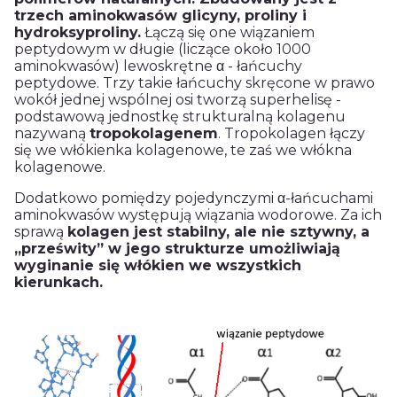
trzech aminokwasów
glicyny, proliny i
hydroksyproliny.
Łączą się one wiązaniem
peptydowym w długie (liczące około 1000
aminokwasów) lewoskrętne α - łańcuchy
peptydowe. Trzy takie łańcuchy skręcone w prawo
wokół jednej wspólnej osi tworzą superhelisę -
podstawową jednostkę strukturalną
kolagenu
nazywaną
tropokolagenem
. Tropokolagen łączy
się we włókienka
kolagenowe
, te zaś we włókna
kolagenowe.
Dodatkowo pomiędzy pojedynczymi α-łańcuchami
aminokwasów występują wiązania wodorowe. Za ich
sprawą
kolagen
jest stabilny, ale nie sztywny, a
„prześwity” w jego strukturze umożliwiają
wyginanie się włókien we wszystkich
kierunkach.