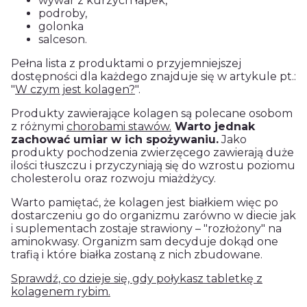
wywar z kurzych łapek
,
podroby,
golonka
salceson.
Pełna lista z produktami o przyjemniejszej
dostępności dla każdego znajduje się w artykule pt.:
"
W czym jest kolagen?
".
Produkty zawierające kolagen są polecane osobom
z różnymi
chorobami stawów.
Warto jednak
zachować umiar
w ich spożywaniu.
Jako
produkty pochodzenia zwierzęcego zawierają duże
ilości tłuszczu i przyczyniają się do wzrostu poziomu
cholesterolu oraz rozwoju miażdżycy.
Warto pamiętać, że
kolagen
jest białkiem więc po
dostarczeniu go do organizmu zarówno w diecie jak
i suplementach zostaje
strawiony –
"rozłożony" na
aminokwasy. Organizm sam decyduje dokąd one
trafią i które białka zostaną z nich zbudowane.
Sprawdź, co dzieje się, gdy połykasz tabletkę z
kolagenem rybim.