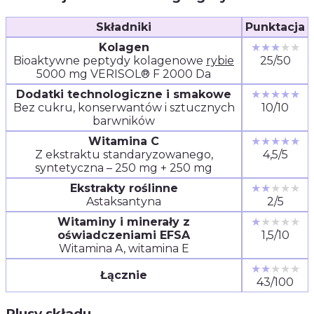
Składniki
Punktacja
Kolagen
★★★
★★
Bioaktywne peptydy kolagenowe
rybie
25/50
5000 mg VERISOL® F 2000 Da
Dodatki technologiczne i smakowe
★★★★★
Bez cukru, konserwantów i sztucznych
10/10
barwników
Witamina C
★★★★★
Z ekstraktu standaryzowanego,
4,5/5
syntetyczna – 250 mg + 250 mg
Ekstrakty roślinne
★★
★★★
Astaksantyna
2/5
Witaminy i minerały z
★
★★★★
oświadczeniami EFSA
1,5/10
Witamina A, witamina E
★★
★★★
Łącznie
43/100
Plusy składu