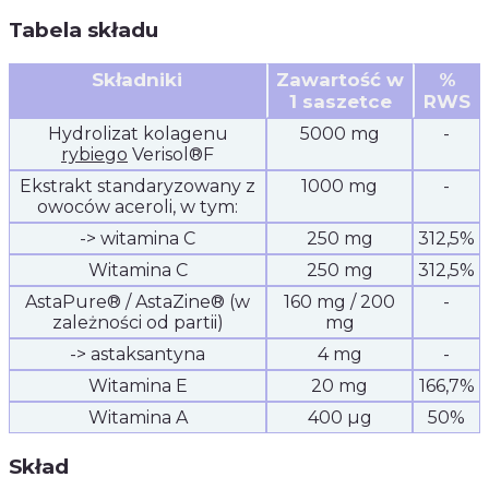
Tabela składu
Składniki
Zawartość w
%
1 saszetce
RWS
Hydrolizat kolagenu
5000 mg
-
rybiego
Verisol®F
Ekstrakt standaryzowany z
1000 mg
-
owoców aceroli, w tym:
-> witamina C
250 mg
312,5%
Witamina C
250 mg
312,5%
AstaPure® / AstaZine® (w
160 mg / 200
-
zależności od partii)
mg
-> astaksantyna
4 mg
-
Witamina E
20 mg
166,7%
Witamina A
400 µg
50%
Skład