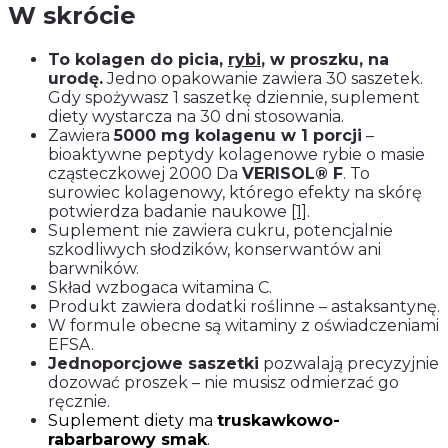
W skrócie
To kolagen do picia,
rybi
, w proszku, na
urodę.
Jedno opakowanie zawiera 30 saszetek.
Gdy spożywasz 1 saszetkę dziennie, suplement
diety wystarcza na 30 dni stosowania.
Zawiera
5000 mg kolagenu w 1 porcji
–
bioaktywne peptydy kolagenowe rybie o masie
cząsteczkowej 2000 Da
VERISOL® F
. To
surowiec kolagenowy, którego efekty na skórę
potwierdza badanie naukowe
[1]
.
Suplement nie zawiera cukru, potencjalnie
szkodliwych słodzików, konserwantów ani
barwników.
Skład wzbogaca witamina C.
Produkt zawiera dodatki roślinne – astaksantynę.
W formule obecne są witaminy z oświadczeniami
EFSA.
Jednoporcjowe saszetki
pozwalają precyzyjnie
dozować proszek – nie musisz odmierzać go
ręcznie.
Suplement diety ma
truskawkowo-
rabarbarowy smak
.