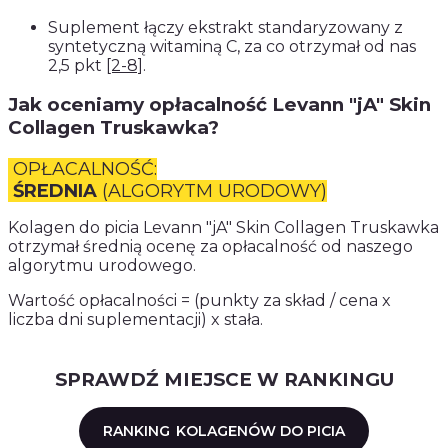
Suplement łączy ekstrakt standaryzowany z
syntetyczną witaminą C, za co otrzymał od nas
2,5 pkt
[2-8]
.
Jak oceniamy opłacalność Levann "jA" Skin
Collagen Truskawka?
OPŁACALNOŚĆ:
ŚREDNIA
(ALGORYTM URODOWY)
Kolagen do picia Levann "jA" Skin Collagen Truskawka
otrzymał średnią ocenę za opłacalność od naszego
algorytmu urodowego.
Wartość opłacalności = (punkty za skład / cena x
liczba dni suplementacji) x stała.
SPRAWDŹ MIEJSCE W RANKINGU
RANKING
KOLAGENÓW DO PICIA