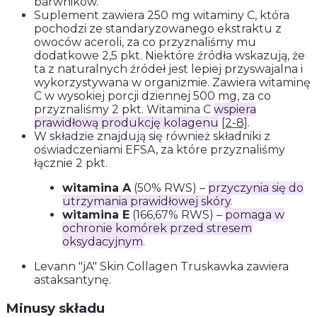
barwników.
Suplement zawiera 250 mg witaminy C, która
pochodzi ze standaryzowanego ekstraktu z
owoców aceroli, za co przyznaliśmy mu
dodatkowe 2,5 pkt. Niektóre źródła wskazują, że
ta z naturalnych źródeł jest lepiej przyswajalna i
wykorzystywana w organizmie. Zawiera witaminę
C w wysokiej porcji dziennej 500 mg, za co
przyznaliśmy 2 pkt. Witamina C
wspiera
prawidłową produkcję kolagenu
[2-8]
.
W składzie znajdują się również składniki z
oświadczeniami EFSA, za które przyznaliśmy
łącznie 2 pkt.
witamina A
(50% RWS) –
przyczynia się do
utrzymania prawidłowej skóry
.
witamina E
(166,67% RWS) –
pomaga w
ochronie komórek przed stresem
oksydacyjnym
.
Levann "jA" Skin Collagen Truskawka zawiera
astaksantynę.
Minusy składu