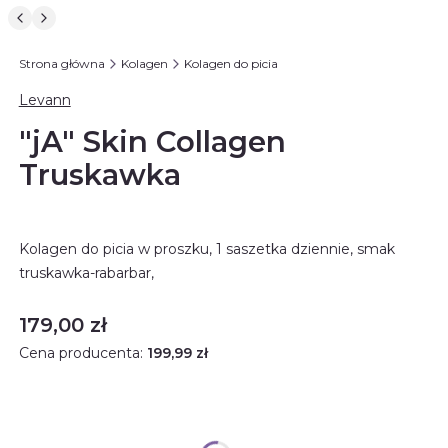
Strona główna
Kolagen
Kolagen do picia
Levann
"jA" Skin Collagen
Truskawka
Kolagen do picia w proszku, 1 saszetka dziennie, smak
truskawka-rabarbar,
Cena
179,00 zł
Cena producenta:
199,99 zł
Rabat ilościowy
Opcjonalne