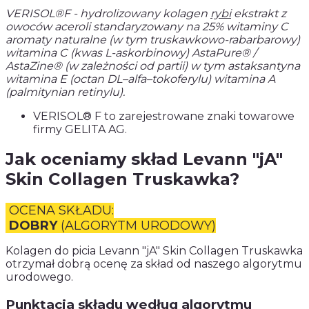
VERISOL®F - hydrolizowany kolagen
rybi
ekstrakt z
owoców aceroli standaryzowany na 25% witaminy C
aromaty naturalne (w tym truskawkowo-rabarbarowy)
witamina C (kwas L-askorbinowy) AstaPure® /
AstaZine® (w zależności od partii) w tym astaksantyna
witamina E (octan DL–alfa–tokoferylu) witamina A
(palmitynian retinylu).
VERISOL® F to zarejestrowane znaki towarowe
firmy GELITA AG.
Jak oceniamy skład Levann "jA"
Skin Collagen Truskawka?
OCENA SKŁADU:
DOBRY
(ALGORYTM URODOWY)
Kolagen do picia Levann "jA" Skin Collagen Truskawka
otrzymał dobrą ocenę za skład od naszego algorytmu
urodowego.
Punktacja składu według algorytmu