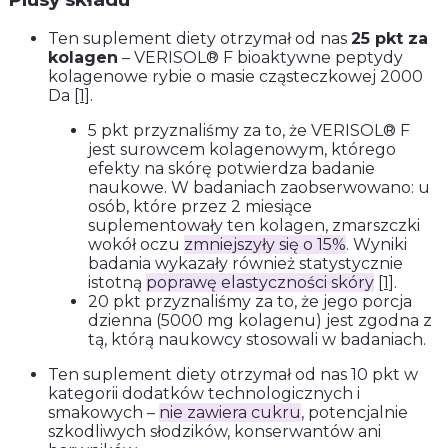
Ten suplement diety otrzymał od nas
25 pkt za
kolagen
– VERISOL® F bioaktywne peptydy
kolagenowe rybie o masie cząsteczkowej 2000
Da
[1]
.
5 pkt przyznaliśmy za to, że VERISOL® F
jest surowcem kolagenowym, którego
efekty na skórę potwierdza badanie
naukowe. W badaniach zaobserwowano: u
osób, które przez 2 miesiące
suplementowały ten kolagen, zmarszczki
wokół oczu
zmniejszyły się o 15%
. Wyniki
badania wykazały również statystycznie
istotną
poprawę elastyczności skóry
[1]
.
20 pkt przyznaliśmy za to, że jego porcja
dzienna (5000 mg kolagenu) jest zgodna z
tą, którą naukowcy stosowali w badaniach.
Ten suplement diety otrzymał od nas 10 pkt w
kategorii dodatków technologicznych i
smakowych –
nie zawiera cukru
, potencjalnie
szkodliwych słodzików, konserwantów ani