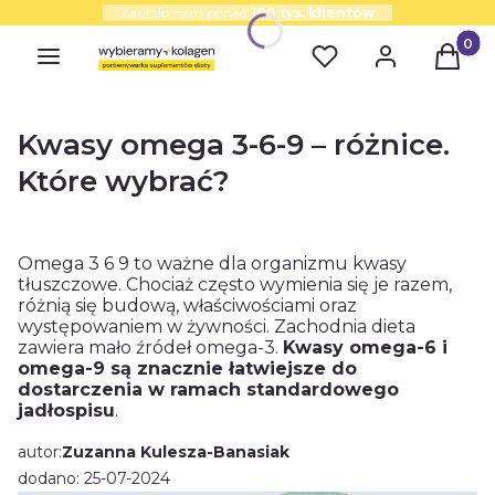
Zaufało nam ponad
100 tys. klientów
Produk
Kwasy omega 3-6-9 – różnice.
Które wybrać?
Omega 3 6 9 to ważne dla organizmu kwasy
tłuszczowe. Chociaż często wymienia się je razem,
różnią się budową, właściwościami oraz
występowaniem w żywności. Zachodnia dieta
zawiera mało źródeł omega-3.
Kwasy omega-6 i
omega-9 są znacznie łatwiejsze do
dostarczenia w ramach standardowego
jadłospisu
.
autor:
Zuzanna Kulesza-Banasiak
dodano: 25-07-2024