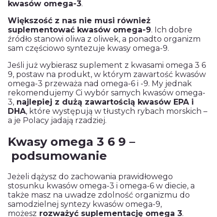
kwasów omega-3
.
Większość z nas nie musi również
suplementować kwasów omega-9
. Ich dobre
źródło stanowi oliwa z oliwek, a ponadto organizm
sam częściowo syntezuje kwasy omega-9.
Jeśli już wybierasz suplement z kwasami omega 3 6
9, postaw na produkt, w którym zawartość kwasów
omega-3 przeważa nad omega-6 i -9. My jednak
rekomendujemy Ci wybór samych kwasów omega-
3,
najlepiej z dużą zawartością kwasów EPA i
DHA
, które występują w tłustych rybach morskich –
a je Polacy jadają rzadziej.
Kwasy omega 3 6 9 –
podsumowanie
Jeżeli dążysz do zachowania prawidłowego
stosunku kwasów omega-3 i omega-6 w diecie, a
także masz na uwadze zdolność organizmu do
samodzielnej syntezy kwasów omega-9,
możesz
rozważyć suplementację omega 3
.