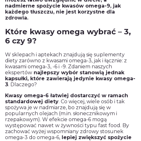
nadmierne spożycie kwasów omega-9, jak
każdego tłuszczu, nie jest korzystne dla
zdrowia.
Które kwasy omega wybrać – 3,
6 czy 9?
W sklepach i aptekach znajdują się suplementy
diety zarówno z kwasami omega-3, jak i łącznie: z
kwasami omega-3, -6 i -9. Zdaniem naszych
ekspertów
najlepszy wybór stanowią jednak
kapsułki, które zawierają jedynie kwasy omega-
3
. Dlaczego?
Kwasy omega-6 łatwiej dostarczyć w ramach
standardowej diety
. Co więcej, wiele osób i tak
spożywa je w nadmiarze, bo znajdują się w
popularnych olejach (m.in. słonecznikowym i
rzepakowym). W efekcie omega-6 mogą
występować nawet w żywności typu fast food. By
zachować wyżej wspomniany zdrowy stosunek
omega-3 do omega-6,
lepiej zwiększyć spożycie