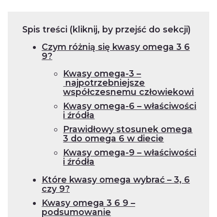
Spis treści (kliknij, by przejść do sekcji)
Czym różnią się kwasy omega 3 6
9?
Kwasy omega-3 –
najpotrzebniejsze
współczesnemu człowiekowi
Kwasy omega-6 – właściwości
i źródła
Prawidłowy stosunek omega
3 do omega 6 w diecie
Kwasy omega-9 – właściwości
i źródła
Które kwasy omega wybrać – 3, 6
czy 9?
Kwasy omega 3 6 9 –
podsumowanie