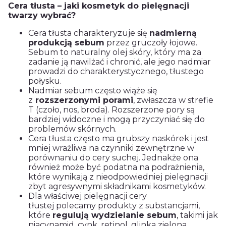
Cera tłusta – jaki kosmetyk do pielęgnacji
twarzy wybrać?
Cera tłusta charakteryzuje się
nadmierną
produkcją sebum
przez gruczoły łojowe.
Sebum to naturalny olej skóry, który ma za
zadanie ją nawilżać i chronić, ale jego nadmiar
prowadzi do charakterystycznego, tłustego
połysku.
Nadmiar sebum często wiąże się
z
rozszerzonymi porami
, zwłaszcza w strefie
T (czoło, nos, broda). Rozszerzone pory są
bardziej widoczne i mogą przyczyniać się do
problemów skórnych.
Cera tłusta często ma grubszy naskórek i jest
mniej wrażliwa na czynniki zewnętrzne w
porównaniu do cery suchej. Jednakże ona
również może być podatna na podrażnienia,
które wynikają z nieodpowiedniej pielęgnacji
zbyt agresywnymi składnikami kosmetyków.
Dla właściwej pielęgnacji cery
tłustej polecamy produkty z substancjami,
które
regulują wydzielanie sebum
, takimi jak
niacynamid, cynk, retinol, glinka zielona.