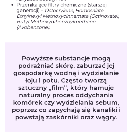
Przenikające filtry chemiczne (starszej
generacji) –
Octocrylene
,
Homosalate
,
Ethylhexyl Methoxycinnamate (Octinoxate)
,
Butyl Methoxydibenzoylmethane
(Avobenzone)
.
Powyższe substancje mogą
podrażniać skórę, zaburzać jej
gospodarkę wodną i wydzielanie
łoju i potu. Często tworzą
sztuczny „film”, który hamuje
naturalny proces oddychania
komórek czy wydzielania sebum,
poprzez co zapychają się kanaliki i
powstają zaskórniki oraz wągry.