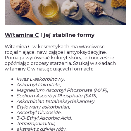
Witamina C
i jej stabilne formy
Witamina C w kosmetykach ma właściwości
rozjaśniające, nawilżające i antyoksydacyjne.
Pomaga wyrównać koloryt skóry, jednocześnie
opóźniając procesy starzenia. Szukaj w składach
witaminy C w następujących formach:
kwas L-askorbinowy
,
Askorbyl Palmitate
,
Magnesium Ascorbyl Phosphate (MAP)
,
Sodium Ascorbyl Phosphate (SAP)
,
Askorbinian tetraheksydekanowy
,
Etylowany askorbinian
,
Ascorbyl Glucoside
,
3-O-Ethyl Ascorbic Acid
,
Tetraizopalmitoil
,
ekstrakt z dzikiej róży
,