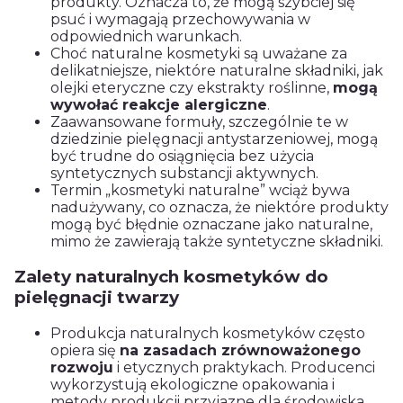
produkty. Oznacza to, że mogą szybciej się
psuć i wymagają przechowywania w
odpowiednich warunkach.
Choć naturalne kosmetyki są uważane za
delikatniejsze, niektóre naturalne składniki, jak
olejki eteryczne czy ekstrakty roślinne,
mogą
wywołać reakcje alergiczne
.
Zaawansowane formuły, szczególnie te w
dziedzinie pielęgnacji antystarzeniowej, mogą
być trudne do osiągnięcia bez użycia
syntetycznych substancji aktywnych.
Termin „kosmetyki naturalne” wciąż bywa
nadużywany, co oznacza, że niektóre produkty
mogą być błędnie oznaczane jako naturalne,
mimo że zawierają także syntetyczne składniki.
Zalety naturalnych kosmetyków do
pielęgnacji twarzy
Produkcja naturalnych kosmetyków często
opiera się
na zasadach zrównoważonego
rozwoju
i etycznych praktykach. Producenci
wykorzystują ekologiczne opakowania i
metody produkcji przyjazne dla środowiska.