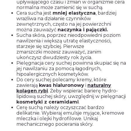
upływającego czasu i zmian w organizmie cera
normalna może zamienić się w suchą.
Cera sucha jest
mniej elastyczna
, bardziej
wrażliwa na działanie czynników
zewnętrznych, często na jej powierzchni
można zauważyć
naczynka i pajączki.
Sucha skóra, poprzez nieodpowiedni poziom
nawilżenia i większą utratę elastyczności,
starzeje się szybciej. Pierwsze
zmarszczki możesz zauważyć, zanim
ukończysz dwudziesty rok życia.
Pielęgnacja cery suchej powinna skupiać się na
jej nawilżaniu za pomocą łagodnych,
hipoalergicznych kosmetyków.
Do cery suchej polecamy kremy, które
zawierają
kwas hialuronowy
i
naturalny
kolagen rybi
. Żeby wspierać barierę hydro-
lipidową suchej skóry, uwzględnij w pielęgnacji
kosmetyki z ceramidami
.
Cerę suchą należy oczyszczać bardzo
delikatnie. Wybieraj emulsje myjące, kremowe
mleczka i olejki hydrofilowe. Unikaj
mechanicznego pocierania skóry.