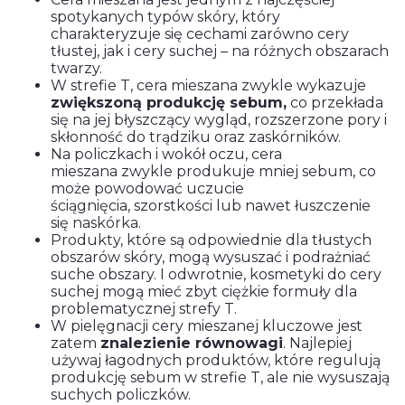
spotykanych typów skóry, który
charakteryzuje się cechami zarówno cery
tłustej, jak i cery suchej – na różnych obszarach
twarzy.
W strefie T, cera mieszana zwykle wykazuje
zwiększoną produkcję sebum,
co przekłada
się na jej błyszczący wygląd, rozszerzone pory i
skłonność do trądziku oraz zaskórników.
Na policzkach i wokół oczu, cera
mieszana zwykle produkuje mniej sebum, co
może powodować uczucie
ściągnięcia, szorstkości lub nawet łuszczenie
się naskórka.
Produkty, które są odpowiednie dla tłustych
obszarów skóry, mogą wysuszać i podrażniać
suche obszary. I odwrotnie, kosmetyki do cery
suchej mogą mieć zbyt ciężkie formuły dla
problematycznej strefy T.
W pielęgnacji cery mieszanej kluczowe jest
zatem
znalezienie równowagi
. Najlepiej
używaj łagodnych produktów, które regulują
produkcję sebum w strefie T, ale nie wysuszają
suchych policzków.