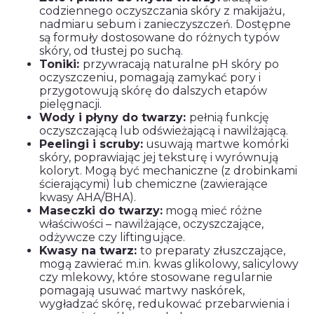
codziennego oczyszczania skóry z makijażu,
nadmiaru sebum i zanieczyszczeń. Dostępne
są formuły dostosowane do różnych typów
skóry, od tłustej po suchą.
Toniki:
przywracają naturalne pH skóry po
oczyszczeniu, pomagają zamykać pory i
przygotowują skórę do dalszych etapów
pielęgnacji.
Wody i płyny do twarzy:
pełnią funkcję
oczyszczającą lub odświeżającą i nawilżającą.
Peelingi i scruby:
usuwają martwe komórki
skóry, poprawiając jej teksturę i wyrównują
koloryt. Mogą być mechaniczne (z drobinkami
ścierającymi) lub chemiczne (zawierające
kwasy AHA/BHA).
Maseczki do twarzy:
mogą mieć różne
właściwości – nawilżające, oczyszczające,
odżywcze czy liftingujące.
Kwasy na twarz:
to preparaty złuszczające,
mogą zawierać m.in. kwas glikolowy, salicylowy
czy mlekowy, które stosowane regularnie
pomagają usuwać martwy naskórek,
wygładzać skórę, redukować przebarwienia i