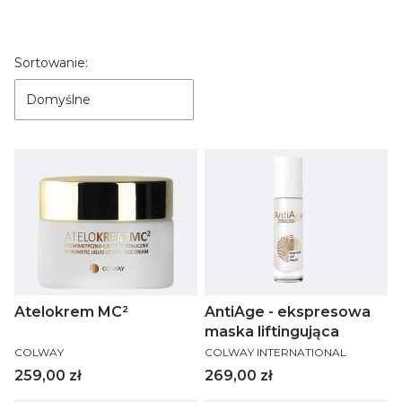
Lista produktów
Sortowanie:
Domyślne
Atelokrem MC²
AntiAge - ekspresowa
maska liftingująca
PRODUCENT
PRODUCENT
COLWAY
COLWAY INTERNATIONAL
Cena
Cena
259,00 zł
269,00 zł