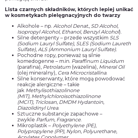
Lista czarnych składników, których lepiej unikać
w kosmetykach pielęgnacyjnych do twarzy
Alkohole – np.
Alcohol Denat.
,
SD Alcohol
,
Isopropyl Alcohol
,
Ethanol
,
Benzyl Alcohol
).
Silne detergenty – przede wszystkim
SLS
(Sodium Lauryl Sulfate)
,
SLES (Sodium Laureth
Sulfate)
,
ALS (Ammonium Lauryl Sulfate).
Pochodne ropy, ponieważ są silnie
komedogenne – m.in.
Paraffinum Liquidum
(parafina),
Petrolatum
(wazelina),
Mineral Oil
(olej mineralny),
Cera Microcristallina
.
Silne konserwanty, które mogą powodować
reakcje alergiczne – takie
jak
Methylisothiazolinone
(MIT),
Methylchloroisothiazolinone
(MCIT)
,
Triclosan
,
DMDM Hydantoin
,
Diazolidinyl Urea
.
Sztuczne substancje zapachowe –
zwykle
Parfum
,
Fragrance
.
Mikroplastik –
Polyethylene (PE)
,
Polypropylene (PP)
,
Nylon
,
Polyurethane
,
Acrylates Copolymer
.