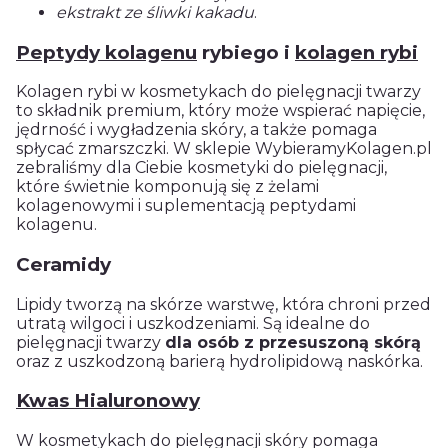
ekstrakt ze śliwki kakadu
.
Peptydy kolagenu
rybiego i
kolagen rybi
Kolagen rybi w kosmetykach do pielęgnacji twarzy
to składnik premium, który może wspierać napięcie,
jędrność i wygładzenia skóry, a także pomaga
spłycać zmarszczki. W sklepie WybieramyKolagen.pl
zebraliśmy dla Ciebie kosmetyki do pielęgnacji,
które świetnie komponują się z żelami
kolagenowymi i suplementacją peptydami
kolagenu.
Ceramidy
Lipidy tworzą na skórze warstwę, która chroni przed
utratą wilgoci i uszkodzeniami. Są idealne do
pielęgnacji twarzy
dla osób z przesuszoną skórą
oraz z uszkodzoną barierą hydrolipidową naskórka.
Kwas Hialuronowy
W kosmetykach do pielęgnacji skóry pomaga