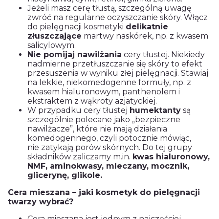
Jeżeli masz cerę tłustą, szczególną uwagę
zwróć na regularne oczyszczanie skóry. Włącz
do pielęgnacji kosmetyki
delikatnie
złuszczające
martwy naskórek, np. z kwasem
salicylowym.
Nie pomijaj nawilżania
cery tłustej. Niekiedy
nadmierne przetłuszczanie się skóry to efekt
przesuszenia w wyniku złej pielęgnacji. Stawiaj
na lekkie, niekomedogenne formuły, np. z
kwasem hialuronowym, panthenolem i
ekstraktem z wąkroty azjatyckiej.
W przypadku cery tłustej
humektanty
są
szczególnie polecane jako „bezpieczne
nawilżacze”, które nie mają działania
komedogennego, czyli potocznie mówiąc,
nie zatykają porów skórnych. Do tej grupy
składników zaliczamy m.in.
kwas hialuronowy,
NMF, aminokwasy, mleczany, mocznik,
glicerynę, glikole.
Cera mieszana – jaki kosmetyk do pielęgnacji
twarzy wybrać?
Cera mieszana jest jednym z najczęściej