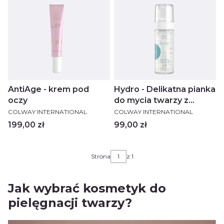
AntiAge - krem pod
Hydro - Delikatna pianka
oczy
do mycia twarzy z
PRODUCENT
PRODUCENT
kolagenem
COLWAY INTERNATIONAL
COLWAY INTERNATIONAL
Cena
Cena
199,00 zł
99,00 zł
Strona
z 1
Jak wybrać kosmetyk do
pielęgnacji twarzy?