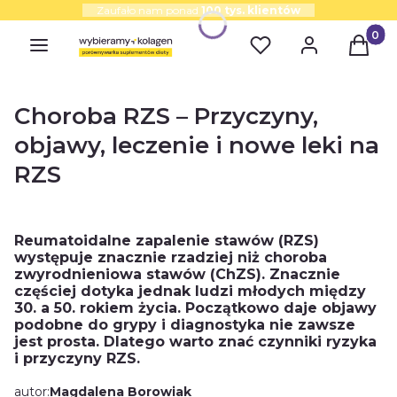
Zaufało nam ponad
100 tys. klientów
Produk
Choroba RZS – Przyczyny,
objawy, leczenie i nowe leki na
RZS
Reumatoidalne zapalenie stawów (RZS)
występuje znacznie rzadziej niż choroba
zwyrodnieniowa stawów (ChZS). Znacznie
częściej dotyka jednak ludzi młodych między
30. a 50. rokiem życia. Początkowo daje objawy
podobne do grypy i diagnostyka nie zawsze
jest prosta. Dlatego warto znać czynniki ryzyka
i przyczyny RZS.
autor:
Magdalena Borowiak