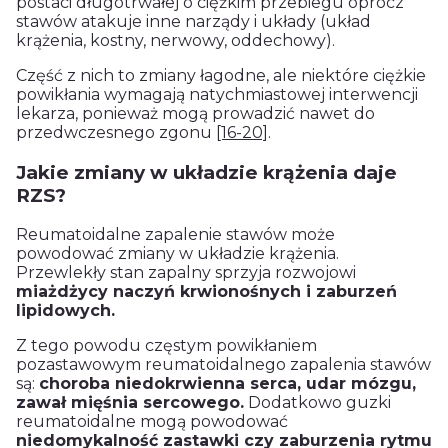
postaci długotrwałej o ciężkim przebiegu oprócz
stawów atakuje inne narządy i układy (układ
krążenia, kostny, nerwowy, oddechowy).
Część z nich to zmiany łagodne, ale niektóre ciężkie
powikłania wymagają natychmiastowej interwencji
lekarza, ponieważ mogą prowadzić nawet do
przedwczesnego zgonu
[16-20]
.
Jakie zmiany w układzie krążenia daje
RZS?
Reumatoidalne zapalenie stawów może
powodować zmiany w układzie krążenia.
Przewlekły stan zapalny sprzyja rozwojowi
miażdżycy naczyń krwionośnych i zaburzeń
lipidowych.
Z tego powodu częstym powikłaniem
pozastawowym reumatoidalnego zapalenia stawów
są:
choroba niedokrwienna serca, udar mózgu,
zawał mięśnia sercowego.
Dodatkowo guzki
reumatoidalne mogą powodować
niedomykalność zastawki czy zaburzenia rytmu