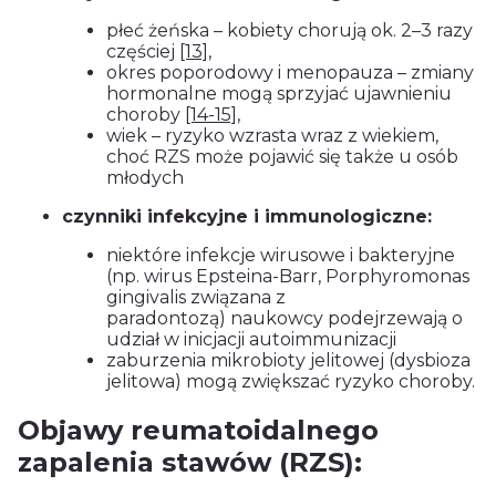
płeć żeńska – kobiety chorują ok. 2–3 razy
częściej
[13]
,
okres poporodowy i menopauza – zmiany
hormonalne mogą sprzyjać ujawnieniu
choroby
[14-15]
,
wiek – ryzyko wzrasta wraz z wiekiem,
choć RZS może pojawić się także u osób
młodych
czynniki infekcyjne i immunologiczne:
niektóre infekcje wirusowe i bakteryjne
(np. wirus Epsteina-Barr, Porphyromonas
gingivalis związana z
paradontozą) naukowcy podejrzewają o
udział w inicjacji autoimmunizacji
zaburzenia mikrobioty jelitowej (dysbioza
jelitowa) mogą zwiększać ryzyko choroby.
Objawy reumatoidalnego
zapalenia stawów (RZS):