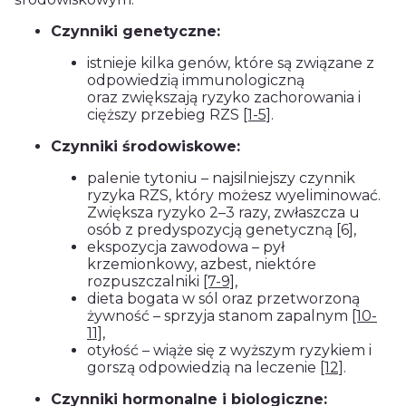
Czynniki genetyczne:
istnieje kilka genów, które są związane z
odpowiedzią immunologiczną
oraz zwiększają ryzyko zachorowania i
cięższy przebieg RZS
[1-5]
.
Czynniki środowiskowe:
palenie tytoniu – najsilniejszy czynnik
ryzyka RZS, który możesz wyeliminować.
Zwiększa ryzyko 2–3 razy, zwłaszcza u
osób z predyspozycją genetyczną [6],
ekspozycja zawodowa – pył
krzemionkowy, azbest, niektóre
rozpuszczalniki
[7-9]
,
dieta bogata w sól oraz przetworzoną
żywność – sprzyja stanom zapalnym
[10-
11]
,
otyłość – wiąże się z wyższym ryzykiem i
gorszą odpowiedzią na leczenie
[12]
.
Czynniki hormonalne i biologiczne: