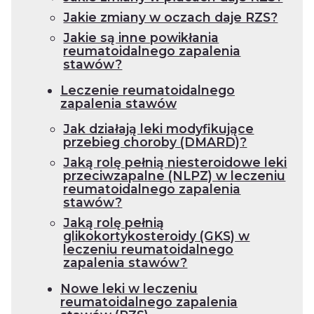
Jakie zmiany w oczach daje RZS?
Jakie są inne powikłania
reumatoidalnego zapalenia
stawów?
Leczenie reumatoidalnego
zapalenia stawów
Jak działają leki modyfikujące
przebieg choroby (DMARD)?
Jaką rolę pełnią niesteroidowe leki
przeciwzapalne (NLPZ) w leczeniu
reumatoidalnego zapalenia
stawów?
Jaką rolę pełnią
glikokortykosteroidy (GKS) w
leczeniu reumatoidalnego
zapalenia stawów?
Nowe leki w leczeniu
reumatoidalnego zapalenia