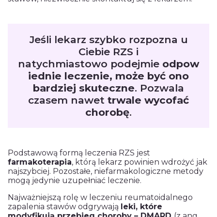
Jeśli lekarz szybko rozpozna u
Ciebie RZS i
natychmiastowo podejmie
odpow
iednie leczenie, może być ono
bardziej skuteczne
. Pozwala
czasem nawet
trwale wycofać
chorobę
.
Podstawową formą leczenia RZS jest
farmakoterapia
, którą lekarz powinien wdrożyć jak
najszybciej. Pozostałe, niefarmakologiczne metody
mogą jedynie uzupełniać leczenie.
Najważniejszą rolę w leczeniu reumatoidalnego
zapalenia stawów odgrywają
leki, które
modyfikują przebieg choroby – DMARD
(z ang.