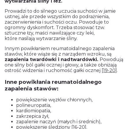
wytwarzania śliny i łez.
Prowadzi to do silnego uczucia suchości w jamie
ustnej, ale przede wszystkim do podrażnienia,
zaczerwienienia i suchości oczu. Powoduje to
ogromny dyskomfort. Trzeba stosować tzw.
sztuczne łzy, maści nawilżające czy leki,
które nasilają wytwarzanie śliny.
Innym powikłaniem reumatoidalnego zapalenia
stawów, które wiąże się z narządem wzroku, są
zapalenia twardówki i nadtwardówki.
Powodują
one silny ból gałki ocznej i głowy, a także obniżają
ostrość widzenia i ruchomość gałki ocznej
[19-20]
.
Inne powikłania reumatoidalnego
zapalenia stawów:
powiększenie węzłów chłonnych,
polineuropatia,
kardiomiopatia,
zakrzepica żył,
zapalenie naczyń (małych i średnich),
powiększenie śledziony
[16-20]
.