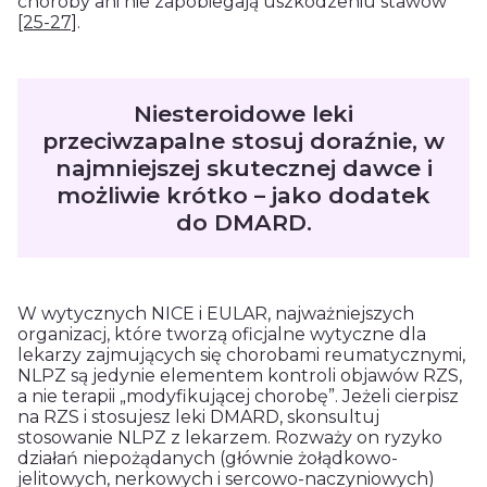
choroby ani nie zapobiegają uszkodzeniu stawów
[25-27]
.
Niesteroidowe leki
przeciwzapalne stosuj doraźnie, w
najmniejszej skutecznej dawce i
możliwie krótko – jako dodatek
do DMARD.
W wytycznych NICE i EULAR, najważniejszych
organizacj, które tworzą oficjalne wytyczne dla
lekarzy zajmujących się chorobami reumatycznymi,
NLPZ są jedynie elementem kontroli objawów RZS,
a nie terapii „modyfikującej chorobę”. Jeżeli cierpisz
na RZS i stosujesz leki DMARD, skonsultuj
stosowanie NLPZ z lekarzem. Rozważy on ryzyko
działań niepożądanych (głównie żołądkowo-
jelitowych, nerkowych i sercowo-naczyniowych)