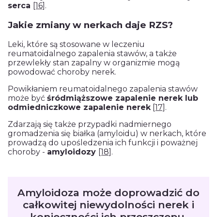
serca
[16]
.
Jakie zmiany w nerkach daje RZS?
Leki, które są stosowane w leczeniu
reumatoidalnego zapalenia stawów, a także
przewlekły stan zapalny w organizmie mogą
powodować choroby nerek.
Powikłaniem reumatoidalnego zapalenia stawów
może być
śródmiąższowe zapalenie nerek lub
odmiedniczkowe zapalenie nerek
[17]
.
Zdarzają się także przypadki nadmiernego
gromadzenia się białka (amyloidu) w nerkach, które
prowadzą do upośledzenia ich funkcji i poważnej
choroby -
amyloidozy
[18]
.
Amyloidoza może doprowadzić do
całkowitej niewydolności nerek i
konieczności ich przeszczepu.