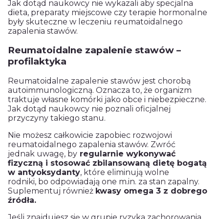
Jak dotąd naukowcy nie wykazali aby specjalna
dieta, preparaty miejscowe czy terapie hormonalne
były skuteczne w leczeniu reumatoidalnego
zapalenia stawów.
Reumatoidalne zapalenie stawów –
profilaktyka
Reumatoidalne zapalenie stawów jest chorobą
autoimmunologiczną. Oznacza to, że organizm
traktuje własne komórki jako obce i niebezpieczne.
Jak dotąd naukowcy nie poznali oficjalnej
przyczyny takiego stanu.
Nie możesz całkowicie zapobiec rozwojowi
reumatoidalnego zapalenia stawów. Zwróć
jednak uwagę, by
regularnie wykonywać
fizyczną i stosować zbilansowaną dietę bogatą
w antyoksydanty
, które eliminują wolne
rodniki, bo odpowiadają one m.in. za stan zapalny.
Suplementuj również
kwasy omega 3 z dobrego
źródła.
Jeśli znajdujesz się w grupie ryzyka zachorowania