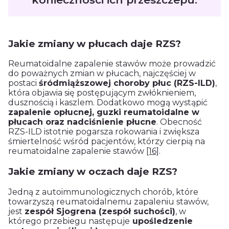
Jakie zmiany w płucach daje RZS?
Reumatoidalne zapalenie stawów może prowadzić
do poważnych zmian w płucach, najczęściej w
postaci
śródmiąższowej choroby płuc (RZS-ILD)
,
która objawia się postępującym zwłóknieniem,
dusznością i kaszlem. Dodatkowo mogą wystąpić
zapalenie opłucnej, guzki reumatoidalne w
płucach oraz nadciśnienie płucne
. Obecność
RZS-ILD istotnie pogarsza rokowania i zwiększa
śmiertelność wśród pacjentów, którzy cierpią na
reumatoidalne zapalenie stawów
[16]
.
Jakie zmiany w oczach daje RZS?
Jedną z autoimmunologicznych chorób, które
towarzyszą reumatoidalnemu zapaleniu stawów,
jest
zespół Sjogrena (zespół suchości)
, w
którego przebiegu następuje
upośledzenie