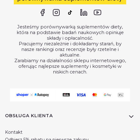
Jesteśmy porównywarką suplementów diety,
która na podstawie badań naukowych opiniuje
składy i opłacalność.
Pracujemy niezależnie i dokładamy starań, by
nasze rankingi oraz recenzje były rzetelne i
aktualne.
Zarabiamy na działalności sklepu internetowego,
oferując najlepsze suplementy i kosmetyki w
niskich cenach.
Linki w stopce
OBSŁUGA KLIENTA
Kontakt
Odbierz 5% rabatu na pierwsze zakupy