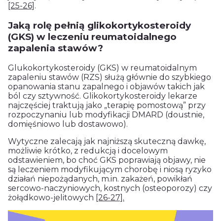
[25-26]
.
Jaką rolę pełnią glikokortykosteroidy
(GKS) w leczeniu reumatoidalnego
zapalenia stawów?
Glukokortykosteroidy (GKS) w reumatoidalnym
zapaleniu stawów (RZS) służą głównie do szybkiego
opanowania stanu zapalnego i objawów takich jak
ból czy sztywność. Glikokortykosteroidy lekarze
najczęściej traktują jako „terapię pomostową” przy
rozpoczynaniu lub modyfikacji DMARD (doustnie,
domięśniowo lub dostawowo).
Wytyczne zalecają jak najniższą skuteczną dawkę,
możliwie krótko, z redukcją i docelowym
odstawieniem, bo choć GKS poprawiają objawy, nie
są leczeniem modyfikującym chorobę i niosą ryzyko
działań niepożądanych, m.in. zakażeń, powikłań
sercowo-naczyniowych, kostnych (osteoporozy) czy
żołądkowo-jelitowych
[26-27].