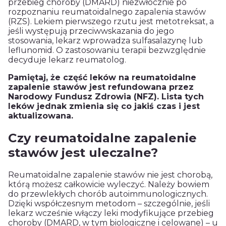
przebieg choroby (DMARD) niezwłocznie po
rozpoznaniu reumatoidalnego zapalenia stawów
(RZS). Lekiem pierwszego rzutu jest metotreksat, a
jeśli występują przeciwwskazania do jego
stosowania, lekarz wprowadza sulfasalazynę lub
leflunomid. O zastosowaniu terapii bezwzględnie
decyduje lekarz reumatolog.
Pamiętaj, że część leków na reumatoidalne
zapalenie stawów jest refundowana przez
Narodowy Fundusz Zdrowia (NFZ). Lista tych
leków jednak zmienia się co jakiś czas i jest
aktualizowana.
Czy reumatoidalne zapalenie
stawów jest uleczalne?
Reumatoidalne zapalenie stawów nie jest chorobą,
którą możesz całkowicie wyleczyć. Należy bowiem
do przewlekłych chorób autoimmunologicznych.
Dzięki współczesnym metodom – szczególnie, jeśli
lekarz wcześnie włączy leki modyfikujące przebieg
choroby (DMARD, w tym biologiczne i celowane) – u