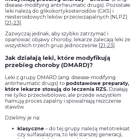
disease-modifying antirheumatic drugs). Pozostałe
leki należą do glikokortykosteroidów (GKS) i
niesteroidowych leków przeciwzapalnych (NLPZ)
[21-23]
.
Zazwyczaj jednak, aby szybko zatrzymać i
opanować objawy choroby, lekarze zalecają leki ze
wszystkich trzech grup jednocześnie
[21-23]
.
Jak działają leki, które modyfikują
przebieg choroby (DMARD)?
Leki z grupy DMARD (ang. disease-modifying
antirheumatic drugs) to
podstawowe preparaty,
które lekarze stosują do leczenia RZS.
Działają
nie tylko przeciwbólowo, ale przede wszystkim
hamują proces zapalny i spowalniają niszczenie
stawów.
Dzielimy je na:
klasyczne
– do tej grupy należą metotreksat
czy sulfasalazyna, to leki starszej generacji,