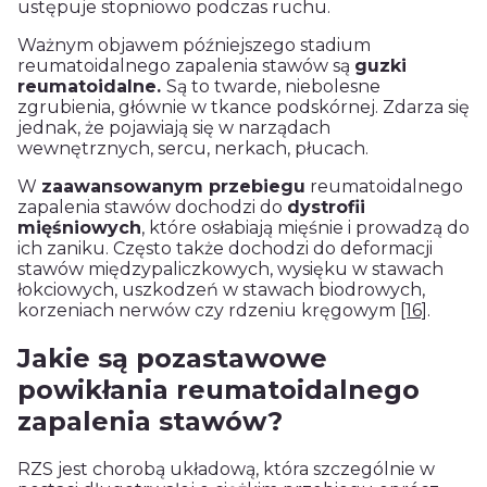
ustępuje stopniowo podczas ruchu.
Ważnym objawem późniejszego stadium
reumatoidalnego zapalenia stawów są
guzki
reumatoidalne.
Są to twarde, niebolesne
zgrubienia, głównie w tkance podskórnej. Zdarza się
jednak, że pojawiają się w narządach
wewnętrznych, sercu, nerkach, płucach.
W
zaawansowanym przebiegu
reumatoidalnego
zapalenia stawów dochodzi do
dystrofii
mięśniowych
, które osłabiają mięśnie i prowadzą do
ich zaniku. Często także dochodzi do deformacji
stawów międzypaliczkowych, wysięku w stawach
łokciowych, uszkodzeń w stawach biodrowych,
korzeniach nerwów czy rdzeniu kręgowym
[16]
.
Jakie są pozastawowe
powikłania reumatoidalnego
zapalenia stawów?
RZS jest chorobą układową, która szczególnie w