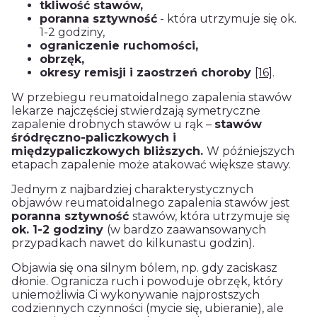
tkliwość stawów,
poranna sztywność
- która utrzymuje się ok.
1-2 godziny,
ograniczenie ruchomości,
obrzęk,
okresy remisji i zaostrzeń choroby
[16]
.
W przebiegu reumatoidalnego zapalenia stawów
lekarze najczęściej stwierdzają symetryczne
zapalenie drobnych stawów u rąk –
stawów
śródręczno-paliczkowych i
międzypaliczkowych bliższych.
W późniejszych
etapach zapalenie może atakować większe stawy.
Jednym z najbardziej charakterystycznych
objawów reumatoidalnego zapalenia stawów jest
poranna sztywność
stawów, która utrzymuje się
ok. 1-2 godziny
(w bardzo zaawansowanych
przypadkach nawet do kilkunastu godzin).
Objawia się ona silnym bólem, np. gdy zaciskasz
dłonie. Ogranicza ruch i powoduje obrzęk, który
uniemożliwia Ci wykonywanie najprostszych
codziennych czynności (mycie się, ubieranie), ale