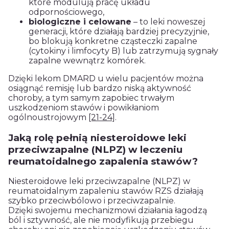
które modulują pracę układu
odpornościowego,
biologiczne i celowane
– to leki noweszej
generacji, które działają bardziej precyzyjnie,
bo blokują konkretne cząsteczki zapalne
(cytokiny i limfocyty B) lub zatrzymują sygnały
zapalne wewnątrz komórek.
Dzięki lekom DMARD u wielu pacjentów można
osiągnąć remisję lub bardzo niską aktywność
choroby, a tym samym zapobiec trwałym
uszkodzeniom stawów i powikłaniom
ogólnoustrojowym
[21-24]
.
Jaką rolę pełnią niesteroidowe leki
przeciwzapalne (NLPZ) w leczeniu
reumatoidalnego zapalenia stawów?
Niesteroidowe leki przeciwzapalne (NLPZ) w
reumatoidalnym zapaleniu stawów RZS działają
szybko przeciwbólowo i przeciwzapalnie.
Dzięki swojemu mechanizmowi działania łagodzą
ból i sztywność, ale nie modyfikują przebiegu