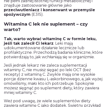
nie pełni żadnej istotnej funkcji metabolicznej i
znajduje zastosowanie głównie jako
przeciwutleniacz i konserwant w przemyśle
spożywczym
(E315).
Witamina C lek nie suplement – czy
warto?
Tak, warto wybrać witaminę C w formie leku,
jeśli tak zalecił Ci lekarz
. Leki mają
udokumentowane działanie lecznicze lub
profilaktyczne. Przechodzą badania kliniczne, które
potwierdzają to, jak wchłaniają się w organizmie.
Jeśli jednak lekarz nie zaleca suplementacji
witaminy C, nie musisz sięgać po leki OCT (bez
recepty) z witaminą C. Zwykle mają one wysokie
porcje dzienne kwasu L-askorbinowego, a, jak wyżej
omówiliśmy, mało kto ich potrzebuje. Spokojnie
możesz sięgnąć po suplement diety, który zawiera
mniej witaminy C.
Weź pod uwagę, że wiele suplementów diety
zawiera witaminę C jako dodatek. Świetny przykład