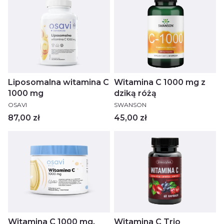
Liposomalna witamina C
Witamina C 1000 mg z
1000 mg
dziką różą
PRODUCENT
PRODUCENT
OSAVI
SWANSON
Cena
Cena
87,00 zł
45,00 zł
Witamina C 1000 mg,
Witamina C Trio