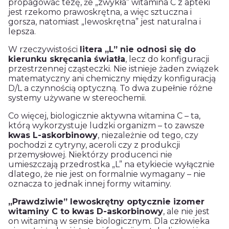
propagować tezę, że „zwykła” witamina C z apteki
jest rzekomo prawoskrętna, a więc sztuczna i
gorsza, natomiast „lewoskrętna” jest naturalna i
lepsza.
W rzeczywistości
litera „L” nie odnosi się do
kierunku skręcania światła
, lecz do konfiguracji
przestrzennej cząsteczki. Nie istnieje żaden związek
matematyczny ani chemiczny między konfiguracją
D/L a czynnością optyczną. To dwa zupełnie różne
systemy używane w stereochemii.
Co więcej, biologicznie aktywna witamina C – ta,
którą wykorzystuje ludzki organizm – to zawsze
kwas L-askorbinowy
, niezależnie od tego, czy
pochodzi z cytryny, aceroli czy z produkcji
przemysłowej. Niektórzy producenci nie
umieszczają przedrostka „L” na etykiecie wyłącznie
dlatego, że nie jest on formalnie wymagany – nie
oznacza to jednak innej formy witaminy.
„Prawdziwie” lewoskrętny optycznie izomer
witaminy C to kwas D-askorbinowy
, ale nie jest
on witaminą w sensie biologicznym. Dla człowieka