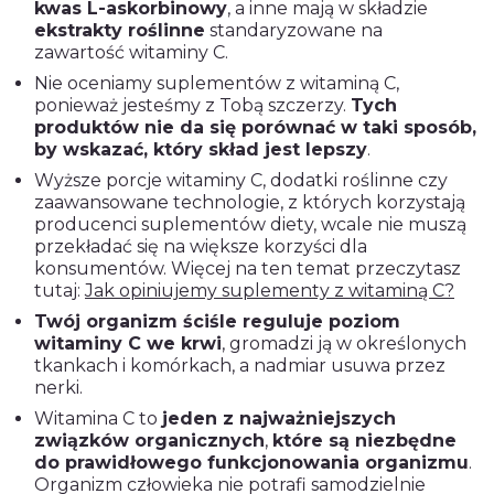
kwas L-askorbinowy
, a inne mają w składzie
ekstrakty roślinne
standaryzowane na
zawartość witaminy C.
Nie oceniamy suplementów z witaminą C,
ponieważ jesteśmy z Tobą szczerzy.
Tych
produktów nie da się porównać w taki sposób,
by wskazać, który skład jest lepszy
.
Wyższe porcje witaminy C, dodatki roślinne czy
zaawansowane technologie, z których korzystają
producenci suplementów diety, wcale nie muszą
przekładać się na większe korzyści dla
konsumentów. Więcej na ten temat przeczytasz
tutaj:
Jak opiniujemy suplementy z witaminą C?
Twój organizm ściśle reguluje poziom
witaminy C we krwi
, gromadzi ją w określonych
tkankach i komórkach, a nadmiar usuwa przez
nerki.
Witamina C to
jeden z najważniejszych
związków organicznych
,
które są niezbędne
do prawidłowego funkcjonowania organizmu
.
Organizm człowieka nie potrafi samodzielnie