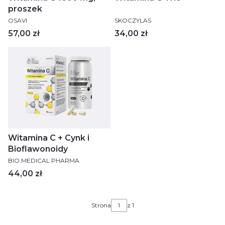
proszek
PRODUCENT
PRODUCENT
OSAVI
SKOCZYLAS
Cena
Cena
57,00 zł
34,00 zł
Witamina C + Cynk i
Bioflawonoidy
PRODUCENT
BIO MEDICAL PHARMA
Cena
44,00 zł
Strona
z 1