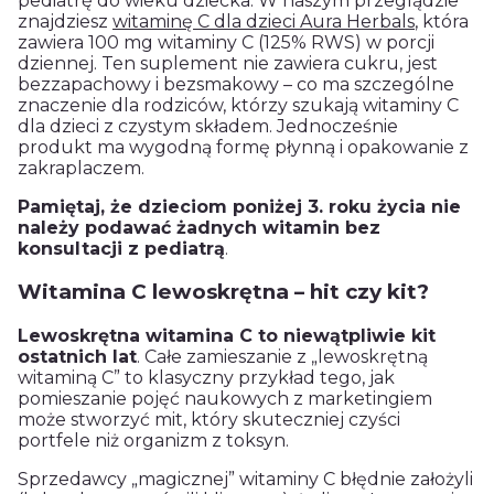
pediatrę do wieku dziecka. W naszym przeglądzie
znajdziesz
witaminę C dla dzieci Aura Herbals
, która
zawiera 100 mg witaminy C (125% RWS) w porcji
dziennej. Ten suplement nie zawiera cukru, jest
bezzapachowy i bezsmakowy – co ma szczególne
znaczenie dla rodziców, którzy szukają witaminy C
dla dzieci z czystym składem. Jednocześnie
produkt ma wygodną formę płynną i opakowanie z
zakraplaczem.
Pamiętaj, że dzieciom poniżej 3. roku życia nie
należy podawać żadnych witamin bez
konsultacji z pediatrą
.
Witamina C lewoskrętna – hit czy kit?
Lewoskrętna witamina C to niewątpliwie kit
ostatnich lat
. Całe zamieszanie z „lewoskrętną
witaminą C” to klasyczny przykład tego, jak
pomieszanie pojęć naukowych z marketingiem
może stworzyć mit, który skuteczniej czyści
portfele niż organizm z toksyn.
Sprzedawcy „magicznej” witaminy C błędnie założyli