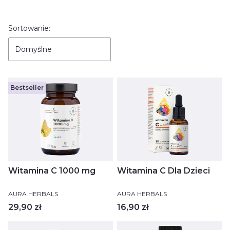
Lista produktów
Sortowanie:
Domyślne
Bestseller
Witamina C 1000 mg
Witamina C Dla Dzieci
PRODUCENT
PRODUCENT
AURA HERBALS
AURA HERBALS
Cena
Cena
29,90 zł
16,90 zł