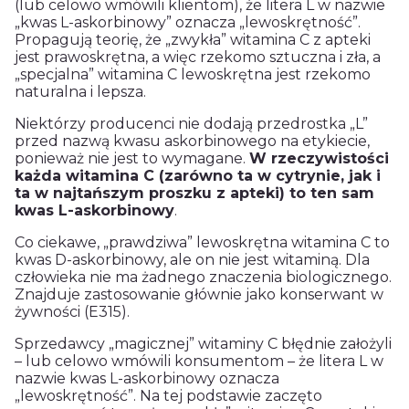
(lub celowo wmówili klientom), że litera L w nazwie
„kwas L-askorbinowy” oznacza „lewoskrętność”.
Propagują teorię, że „zwykła” witamina C z apteki
jest prawoskrętna, a więc rzekomo sztuczna i zła, a
„specjalna” witamina C lewoskrętna jest rzekomo
naturalna i lepsza.
Niektórzy producenci nie dodają przedrostka „L”
przed nazwą kwasu askorbinowego na etykiecie,
ponieważ nie jest to wymagane.
W rzeczywistości
każda witamina C (zarówno ta w cytrynie, jak i
ta w najtańszym proszku z apteki) to ten sam
kwas L-askorbinowy
.
Co ciekawe, „prawdziwa” lewoskrętna witamina C to
kwas D-askorbinowy, ale on nie jest witaminą. Dla
człowieka nie ma żadnego znaczenia biologicznego.
Znajduje zastosowanie głównie jako konserwant w
żywności (E315).
Sprzedawcy „magicznej” witaminy C błędnie założyli
– lub celowo wmówili konsumentom – że litera L w
nazwie kwas L-askorbinowy oznacza
„lewoskrętność”. Na tej podstawie zaczęto