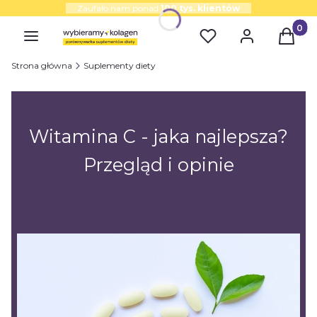
Zaufało nam ponad
100 tys. klientów
Produk
Strona główna
Suplementy diety
Witamina C - jaka najlepsza?
Przegląd i opinie