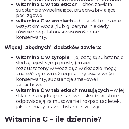
witamina C w tabletkach
– choć zawiera
substancje wypełniające, przeciwzbrylające i
poślizgowe,
witamina C w kroplach
– dodatek to przede
wszystkim woda i/lub gliceryna, niekiedy
również regulatory kwasowości oraz
konserwanty.
Więcej „zbędnych” dodatków zawiera:
witamina C w syropie
– jej bazą są substancje
słodzącejest syrop prosty (cukier
rozpuszczony w wodzie), a w składzie mogą
znaleźć się również regulatory kwasowości,
konserwanty, substancje smakowe i
zapachowe,
witamina C w tabletkach musujących
– w jej
składzie znajdują się zarówno składniki, które
odpowiadają za musowanie i rozpad tabletek,
jak i aromaty oraz substancje słodzące.
Witamina C – ile dziennie?