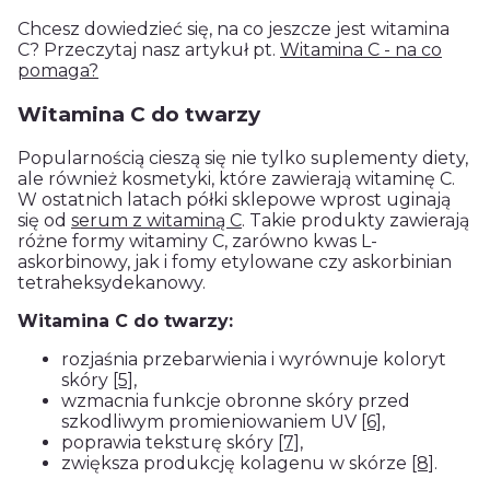
Chcesz dowiedzieć się, na co jeszcze jest witamina
C? Przeczytaj nasz artykuł pt.
Witamina C - na co
pomaga?
Witamina C do twarzy
Popularnością cieszą się nie tylko suplementy diety,
ale również kosmetyki, które zawierają witaminę C.
W ostatnich latach półki sklepowe wprost uginają
się od
serum z witaminą C
. Takie produkty zawierają
różne formy witaminy C, zarówno kwas L-
askorbinowy, jak i fomy etylowane czy askorbinian
tetraheksydekanowy.
Witamina C do twarzy:
rozjaśnia przebarwienia i wyrównuje koloryt
skóry
[5]
,
wzmacnia funkcje obronne skóry przed
szkodliwym promieniowaniem UV
[6]
,
poprawia teksturę skóry
[7]
,
zwiększa produkcję kolagenu w skórze
[8]
.