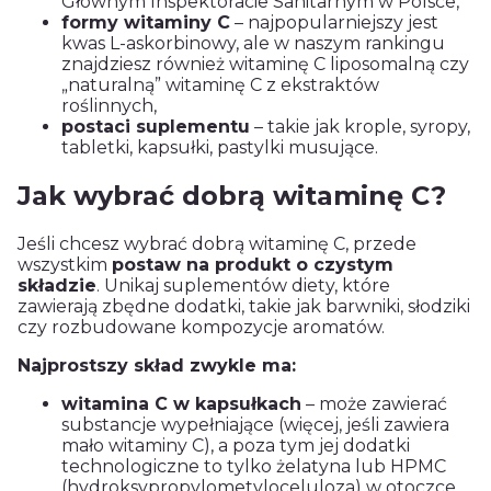
Głównym Inspektoracie Sanitarnym w Polsce,
formy witaminy C
– najpopularniejszy jest
kwas L-askorbinowy, ale w naszym rankingu
znajdziesz również witaminę C liposomalną czy
„naturalną” witaminę C z ekstraktów
roślinnych,
postaci suplementu
– takie jak krople, syropy,
tabletki, kapsułki, pastylki musujące.
Jak wybrać dobrą witaminę C?
Jeśli chcesz wybrać dobrą witaminę C, przede
wszystkim
postaw na produkt o czystym
składzie
. Unikaj suplementów diety, które
zawierają zbędne dodatki, takie jak barwniki, słodziki
czy rozbudowane kompozycje aromatów.
Najprostszy skład zwykle ma:
witamina C w kapsułkach
– może zawierać
substancje wypełniające (więcej, jeśli zawiera
mało witaminy C), a poza tym jej dodatki
technologiczne to tylko żelatyna lub HPMC
(hydroksypropylometyloceluloza) w otoczce,