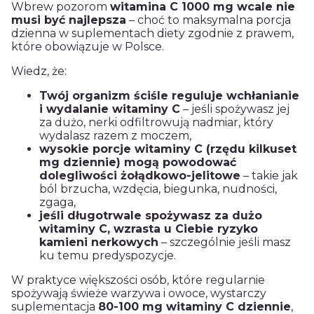
Wbrew pozorom
witamina C 1000 mg wcale nie
musi być najlepsza
– choć to maksymalna porcja
dzienna w suplementach diety zgodnie z prawem,
które obowiązuje w Polsce.
Wiedz, że:
Twój organizm ściśle reguluje wchłanianie
i wydalanie witaminy C
– jeśli spożywasz jej
za dużo, nerki odfiltrowują nadmiar, który
wydalasz razem z moczem,
wysokie porcje witaminy C (rzędu kilkuset
mg dziennie) mogą powodować
dolegliwości żołądkowo-jelitowe
– takie jak
ból brzucha, wzdęcia, biegunka, nudności,
zgaga,
jeśli długotrwale spożywasz za dużo
witaminy C, wzrasta u Ciebie ryzyko
kamieni nerkowych
– szczególnie jeśli masz
ku temu predyspozycje.
W praktyce większości osób, które regularnie
spożywają świeże warzywa i owoce, wystarczy
suplementacja
80-100 mg witaminy C dziennie
,