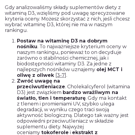
Gdy analizowaliśmy składy suplementów diety z
witaminą D3, wzięliśmy pod uwagę sprecyzowane
kryteria oceny. Możesz skorzystać z nich, jeśli chcesz
wybrać witaminę D3, której nie ma w naszym
rankingu.
Postaw na witaminę D3 na dobrym
nośniku
. To najważniejsze kryterium oceny w
naszym rankingu, ponieważ to on decyduje
zarówno o stabilności chemicznej, jak i
biodostępności witaminy D3. Za jedne z
najlepszych nośników uznajemy
olej MCT i
oliwę z oliwek
[3-7]
.
Zwróć uwagę na
przeciwutleniacze
. Cholekalcyferol (witamina
D3) jest związkiem
bardzo wrażliwym na
światło, tlen i temperaturę
. Gdy ma kontakt
z tlenem i promieniami UV, szybko ulega
degradacji, w wyniku czego traci swoją
aktywność biologiczną. Dlatego tak ważny jest
odpowiedni przeciwutleniacz w składzie
suplementu diety. Najwyżej
oceniamy
tokoferole
i
ekstrakt z