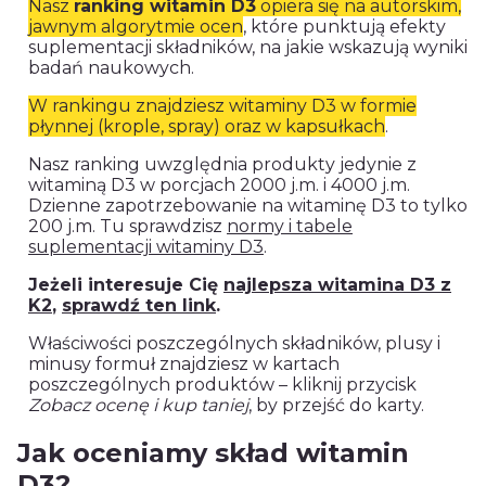
Nasz
ranking witamin D3
opiera się na autorskim,
jawnym algorytmie ocen
, które punktują efekty
suplementacji składników, na jakie wskazują wyniki
badań naukowych.
W rankingu znajdziesz witaminy D3 w formie
płynnej (krople, spray) oraz w kapsułkach
.
Nasz ranking uwzględnia produkty jedynie z
witaminą D3 w porcjach 2000 j.m. i 4000 j.m.
Dzienne zapotrzebowanie na witaminę D3 to tylko
200 j.m. Tu sprawdzisz
normy i tabele
suplementacji witaminy D3
.
Jeżeli interesuje Cię
najlepsza witamina D3 z
K2
,
sprawdź ten link
.
Właściwości poszczególnych składników, plusy i
minusy formuł znajdziesz w kartach
poszczególnych produktów – kliknij przycisk
Zobacz ocenę i kup taniej
, by przejść do karty.
Jak oceniamy skład witamin
D3?