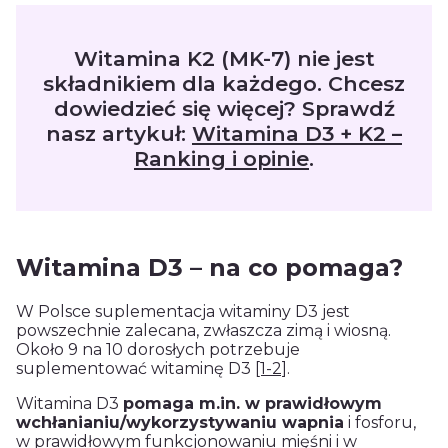
Witamina K2 (MK-7) nie jest
składnikiem dla każdego. Chcesz
dowiedzieć się więcej? Sprawdź
nasz artykuł:
Witamina D3 + K2 –
Ranking i opinie
.
Witamina D3 – na co pomaga?
W Polsce suplementacja witaminy D3 jest
powszechnie zalecana, zwłaszcza zimą i wiosną.
Około 9 na 10 dorosłych potrzebuje
suplementować witaminę D3
[1-2]
.
Witamina D3
pomaga m.in. w prawidłowym
wchłanianiu/wykorzystywaniu wapnia
i fosforu,
w prawidłowym funkcjonowaniu mięśni i w