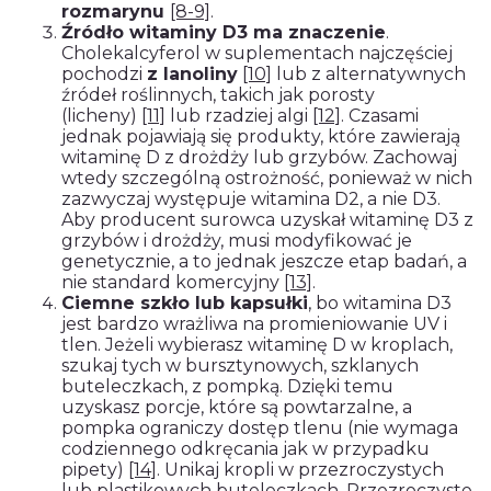
rozmarynu
[8-9]
.
Źródło witaminy D3 ma znaczenie
.
Cholekalcyferol w suplementach najczęściej
pochodzi
z lanoliny
[10]
lub z alternatywnych
źródeł roślinnych, takich jak porosty
(licheny)
[11]
lub rzadziej algi
[12]
. Czasami
jednak pojawiają się produkty, które zawierają
witaminę D z drożdży lub grzybów. Zachowaj
wtedy szczególną ostrożność, ponieważ w nich
zazwyczaj występuje witamina D2, a nie D3.
Aby producent surowca uzyskał witaminę D3 z
grzybów i drożdży, musi modyfikować je
genetycznie, a to jednak jeszcze etap badań, a
nie standard komercyjny
[13]
.
Ciemne szkło lub kapsułki
, bo witamina D3
jest bardzo wrażliwa na promieniowanie UV i
tlen. Jeżeli wybierasz witaminę D w kroplach,
szukaj tych w bursztynowych, szklanych
buteleczkach, z pompką. Dzięki temu
uzyskasz porcje, które są powtarzalne, a
pompka ograniczy dostęp tlenu (nie wymaga
codziennego odkręcania jak w przypadku
pipety)
[14]
. Unikaj kropli w przezroczystych
lub plastikowych buteleczkach. Przezroczyste