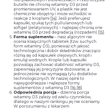
butelki nie chronią witaminy D3 przed
promieniowaniem UV, a plastik nie jest
chemicznie obojętny i może wchodzić w
reakcje z kroplami
[14]
. Jeśli preferujesz
kapsułki, szukaj tych pullulanowych lub
softgel (żelatynowych) – najlepiej chronią one
witaminę D3 przed degradacją (rozpadem)
[15]
.
Forma suplementu
– nasz algorytm nie
ocenia klasycznych tabletek (tzw. suchych
form witaminy D3), ponieważ ich jakość
technologiczna i dobór składników znacząco
różnią się od kapsułek olejowych, kropli i
emulsji wodnych. Krople lub kapsułki
pozwalają zachować stabilność witaminy D3,
zapewniają jej precyzyjne dozowanie, a
jednocześnie nie wymagają tylu dodatków
technologicznych. W naszej opinii to
najwygodniejsze i najlepsze formy
suplementów z witaminą D3
[16-18]
.
Odpowiednia porcja
– dzienna porcja
witaminy D3 zależy od wielu czynników,
dlatego w naszym rankingu jej nie oceniamy.
W porozumieniu z lekarzem