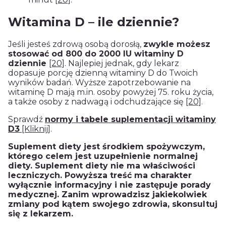
Witamina D – ile dziennie?
Jeśli jesteś zdrową osobą dorosłą,
zwykle możesz
stosować od 800 do 2000 IU witaminy D
dziennie
[20]
. Najlepiej jednak, gdy lekarz
dopasuje porcję dzienną witaminy D do Twoich
wyników badań. Wyższe zapotrzebowanie na
witaminę D mają m.in. osoby powyżej 75. roku życia,
a także osoby z nadwagą i odchudzające się
[20]
.
Sprawdź
normy i tabele suplementacji witaminy
D3
[Kliknij]
.
Suplement diety jest środkiem spożywczym,
którego celem jest uzupełnienie normalnej
diety. Suplement diety nie ma właściwości
leczniczych. Powyższa treść ma charakter
wyłącznie informacyjny i nie zastępuje porady
medycznej. Zanim wprowadzisz jakiekolwiek
zmiany pod kątem swojego zdrowia, skonsultuj
się z lekarzem.