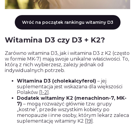
Wróć na początek rankingu witaminy D3
Witamina D3 czy D3 + K2?
Zarówno witamina D3, jak i witamina D3 z K2 (często
w formie MK-7) mają swoje unikalne właściwości. To,
którą z nich wybierzesz, zależy jednak od
indywidualnych potrzeb.
Witamina D3 (cholekalcyferol)
– jej
suplementacja jest wskazana dla większości
Polaków
[1-2]
.
Dodatek witaminy K2 (menachinon-7, MK-
7)
– mogą rozważyć głównie tzw. grupy
„kostne”, przede wszystkim kobiety po
menopauzie i inne osoby, którym lekarz zaleca
suplementację witaminy K2
[19]
.