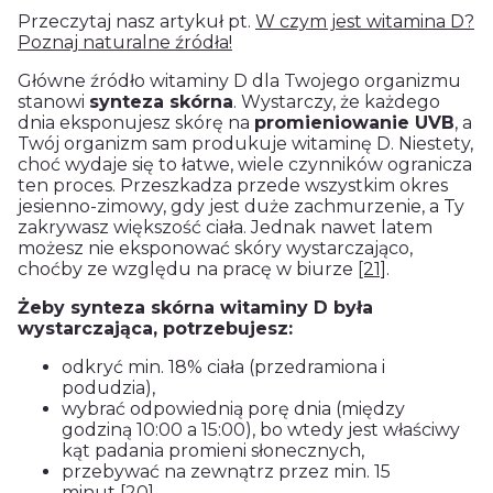
Przeczytaj nasz artykuł pt.
W czym jest witamina D?
Poznaj naturalne źródła!
Główne źródło witaminy D dla Twojego organizmu
stanowi
synteza skórna
. Wystarczy, że każdego
dnia eksponujesz skórę na
promieniowanie UVB
, a
Twój organizm sam produkuje witaminę D. Niestety,
choć wydaje się to łatwe, wiele czynników ogranicza
ten proces. Przeszkadza przede wszystkim okres
jesienno-zimowy, gdy jest duże zachmurzenie, a Ty
zakrywasz większość ciała. Jednak nawet latem
możesz nie eksponować skóry wystarczająco,
choćby ze względu na pracę w biurze
[21]
.
Żeby synteza skórna witaminy D była
wystarczająca, potrzebujesz:
odkryć min. 18% ciała (przedramiona i
podudzia),
wybrać odpowiednią porę dnia (między
godziną 10:00 a 15:00), bo wtedy jest właściwy
kąt padania promieni słonecznych,
przebywać na zewnątrz przez min. 15
minut
[20]
.