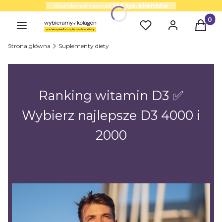
Zaufało nam ponad
100 tys. klientów
Produk
Strona główna
Suplementy diety
Ranking witamin D3 ✅
Wybierz najlepsze D3 4000 i
2000