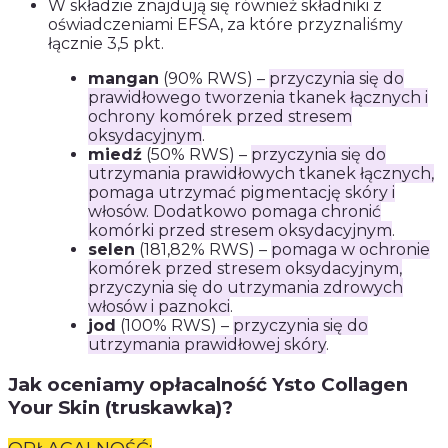
W składzie znajdują się również składniki z
oświadczeniami EFSA, za które przyznaliśmy
łącznie 3,5 pkt.
mangan
(90% RWS) –
przyczynia się do
prawidłowego tworzenia tkanek łącznych i
ochrony komórek przed stresem
oksydacyjnym
.
miedź
(50% RWS) –
przyczynia się do
utrzymania prawidłowych tkanek łącznych,
pomaga utrzymać pigmentację skóry i
włosów. Dodatkowo pomaga chronić
komórki przed stresem oksydacyjnym
.
selen
(181,82% RWS) –
pomaga w ochronie
komórek przed stresem oksydacyjnym,
przyczynia się do utrzymania zdrowych
włosów i paznokci
.
jod
(100% RWS) –
przyczynia się do
utrzymania prawidłowej skóry
.
Jak oceniamy opłacalność Ysto Collagen
Your Skin (truskawka)?