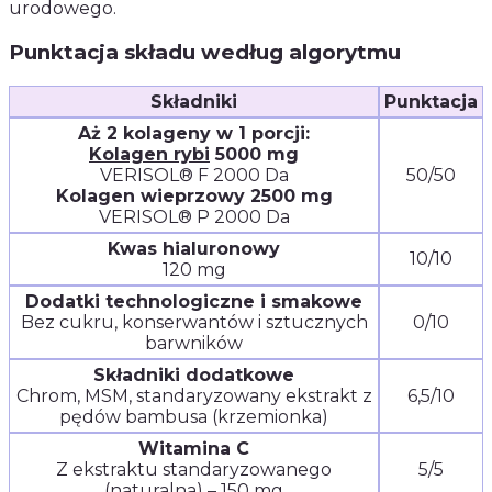
urodowego.
Punktacja składu według algorytmu
Składniki
Punktacja
Aż 2 kolageny w 1 porcji:
Kolagen rybi
5000 mg
VERISOL® F 2000 Da
50/50
Kolagen wieprzowy 2500 mg
VERISOL® P 2000 Da
Kwas hialuronowy
10/10
120 mg
Dodatki technologiczne i smakowe
Bez cukru, konserwantów i sztucznych
0/10
barwników
Składniki dodatkowe
Chrom, MSM, standaryzowany ekstrakt z
6,5/10
pędów bambusa (krzemionka)
Witamina C
Z ekstraktu standaryzowanego
5/5
(naturalna) – 150 mg