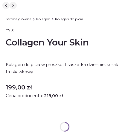
Strona główna
Kolagen
Kolagen do picia
Ysto
Collagen Your Skin
Kolagen do picia w proszku, 1 saszetka dziennie, smak
truskawkowy
Cena
199,00 zł
Cena producenta:
219,00 zł
Rabat ilościowy
Opcjonalne
Wybierz