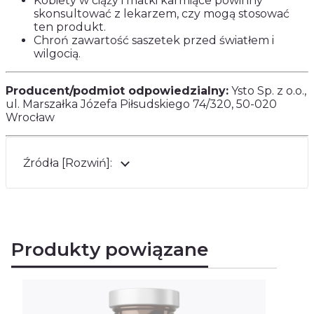
Kobiety w ciąży i matki karmiące powinny
skonsultować z lekarzem, czy mogą stosować
ten produkt.
Chroń zawartość saszetek przed światłem i
wilgocią.
Producent/podmiot odpowiedzialny:
Ysto Sp. z o.o.,
ul. Marszałka Józefa Piłsudskiego 74/320, 50-020
Wrocław
Źródła [Rozwiń]:
Produkty powiązane