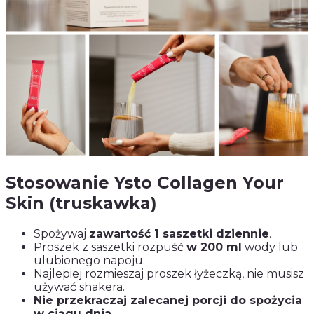
Stosowanie Ysto Collagen Your
Skin (truskawka)
Spożywaj
zawartość 1 saszetki dziennie
.
Proszek z saszetki rozpuść
w 200 ml
wody lub
ulubionego napoju.
Najlepiej rozmieszaj proszek łyżeczką, nie musisz
używać shakera.
Nie przekraczaj zalecanej porcji do spożycia
w ciągu dnia
.