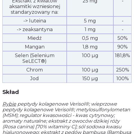
Ekstrakt z kwiatów
25 mg
-
aksamitki wzniesionej
standaryzowany na:
-> luteina
5 mg
-
-> zeaksantyna
1 mg
-
Miedź
0,5 mg
50%
Mangan
1,8 mg
90%
Selen (Selenium
100 µg
181,8%
SeLECT®)
Chrom
100 µg
250%
Jod
150 µg
100%
Skład
Rybie
peptydy kolagenowe Verisol®; wieprzowe
peptydy kolagenowe Verisol®; metylosulfonylometan
(MSM); regulator kwasowości - kwas cytrynowy;
aromaty naturalne; ekstrakt z owoców dzikiej róży
(Rosa canina) [70% witaminy C]; sól sodowa kwasu
hialuronowego; ekstrakt z pędów bambusa (Bambusa