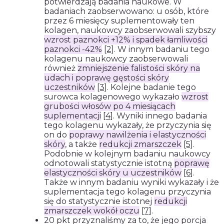
potwierdzają badania naukowe. W
badaniach zaobserwowano: u osób, które
przez 6 miesięcy suplementowały ten
kolagen, naukowcy zaobserwowali szybszy
wzrost paznokci +12% i spadek łamliwości
paznokci -42%
[2]
. W innym badaniu tego
kolagenu naukowcy zaobserwowali
również
zmniejszenie falistości skóry na
udach i poprawę gęstości skóry
uczestników
[3]
. Kolejne badanie tego
surowca kolagenowego wykazało
wzrost
grubości włosów po 4 miesiącach
suplementacji
[4]
. Wyniki innego badania
tego kolagenu wykazały, że przyczynia się
on do
poprawy nawilżenia i elastyczności
skóry
, a także
redukcji zmarszczek
[5]
.
Podobnie w kolejnym badaniu naukowcy
odnotowali statystycznie istotną
poprawę
elastyczności skóry u uczestników
[6]
.
Także w innym badaniu wyniki wykazały i że
suplementacja tego kolagenu przyczynia
się do statystycznie istotnej
redukcji
zmarszczek wokół oczu
[7]
.
20 pkt przyznaliśmy za to, że jego porcja