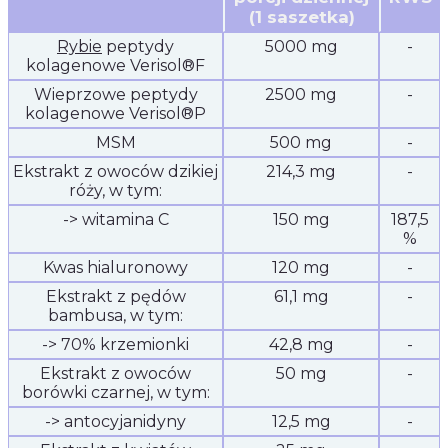
(1 saszetka)
Rybie
peptydy
5000 mg
-
kolagenowe Verisol®F
Wieprzowe peptydy
2500 mg
-
kolagenowe Verisol®P
MSM
500 mg
-
Ekstrakt z owoców dzikiej
214,3 mg
-
róży, w tym:
-> witamina C
150 mg
187,5
%
Kwas hialuronowy
120 mg
-
Ekstrakt z pędów
61,1 mg
-
bambusa, w tym:
-> 70% krzemionki
42,8 mg
-
Ekstrakt z owoców
50 mg
-
borówki czarnej, w tym:
-> antocyjanidyny
12,5 mg
-