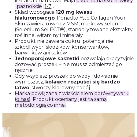
literatura naukowa. Mają
badania na skórę, włosy
i paznokcie
[1-7]
.
Skład wzbogaca
120 mg kwasu
hialuronowego
. Ponadto Ysto Collagen Your
Skin zawiera również MSM, markowy selen
(Selenium SeLECT®), standaryzowane ekstrakty
roślinne, witaminy i minerały.
Produkt nie zawiera cukru, potencjalnie
szkodliwych słodzików, konserwantów,
barwników ani soków.
Jednoporcjowe saszetki
pozwalają precyzyjnie
dozować proszek – nie musisz odmierzać go
ręcznie.
Gdy wsypiesz proszek do wody i dokładnie
wymieszasz,
kolagen rozpuści się bardzo
łatwo
, stworzy klarowny napój.
Marka powiązana z właścicielem porównywarki
(
o nas
). Produkt oceniany jest tą samą
metodologią co inne.