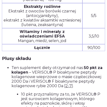
Ekstrakty roślinne
Ekstrakt z owoców borówki czarnej
(antocyjanidyny),
5/5
ekstrakt z kwiatów aksamitki wzniesionej
(luteina, zeaksantyna)
Witaminy i minerały z
oświadczeniami EFSA
3,5/10
Mangan, miedź, selen, jod
Łącznie
90/100
Plusy składu
Ten suplement diety otrzymał od nas
50 pkt za
kolagen
– VERISOL® P bioaktywne peptydy
kolagenowe wieprzowe o masie cząsteczkowej
2000 Da i VERISOL® F bioaktywne peptydy
kolagenowe rybie 2000 Da
[2-7]
.
10 pkt przyznaliśmy za to, że VERISOL® P
jest surowcem kolagenowym, którego
efekty na paznokcie, skórę i włosy