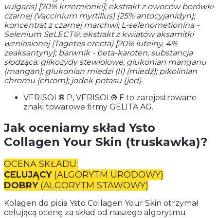
vulgaris) [70% krzemionki]; ekstrakt z owoców borówki
czarnej (Vaccinium myrtillus) [25% antocyjanidyn];
koncentrat z czarnej marchwi; L-selenometionina -
Selenium SeLECT®; ekstrakt z kwiatów aksamitki
wzniesionej (Tagetes erecta) [20% luteiny, 4%
zeaksantyny]; barwnik - beta-karoten; substancja
słodząca: glikozydy stewiolowe; glukonian manganu
(mangan); glukonian miedzi (II) (miedź); pikolinian
chromu (chrom); jodek potasu (jod).
VERISOL® P, VERISOL® F to zarejestrowane
znaki towarowe firmy GELITA AG.
Jak oceniamy skład Ysto
Collagen Your Skin (truskawka)?
OCENA SKŁADU:
CELUJĄCY
(ALGORYTM URODOWY)
DOBRY
(ALGORYTM STAWOWY)
Kolagen do picia Ysto Collagen Your Skin otrzymał
celującą ocenę za skład od naszego algorytmu