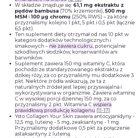
W składzie znajduje się:
61,1 mg ekstraktu z
pędów bambusa
(70% krzemionki),
500 mg
MSM
i
100 µg chromu
(250% RWS) – za które
przyznaliśmy kolejno 1 pkt, 5 pkt i 0,5 pkt (łącznie
6,5 pkt).
Ten suplement diety otrzymał od nas 10 pkt w
kategorii dodatków technologicznych i
smakowych –
nie zawiera cukru
, potencjalnie
szkodliwych słodzików, konserwantów ani
barwników.
Suplement zawiera 150 mg witaminy C, która
pochodzi ze standaryzowanego ekstraktu z
dzikiej róży, za co przyznaliśmy mu dodatkowe 3
pkt. Niektóre źródła wskazują, że ta z
naturalnych źródeł jest lepiej przyswajalna i
wykorzystywana w organizmie. Zawiera witaminę
C w wysokiej porcji dziennej 150 mg, za co
przyznaliśmy 2 pkt. Witamina C
wspiera
prawidłową produkcję kolagenu
[11-17]
.
Ysto Collagen Your Skin zawiera antocyjanidyny -
12,5 mg, luteinę - 5 mg, zeaksantynę - 1 mg.
Przyznaliśmy dodatkowe 0,5 pkt za połączenie
astaksantyny z luteiną.