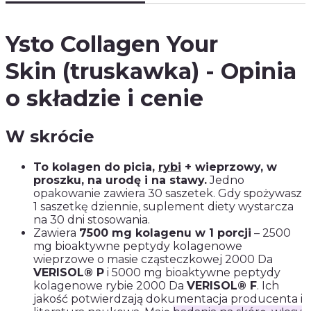
Ysto Collagen Your
Skin (truskawka) - Opinia
o składzie i cenie
W skrócie
To kolagen do picia,
rybi
+ wieprzowy
, w
proszku, na urodę i na stawy.
Jedno
opakowanie zawiera 30 saszetek. Gdy spożywasz
1 saszetkę dziennie, suplement diety wystarcza
na 30 dni stosowania.
Zawiera
7500 mg kolagenu w 1 porcji
– 2500
mg bioaktywne peptydy kolagenowe
wieprzowe o masie cząsteczkowej 2000 Da
VERISOL® P
i 5000 mg bioaktywne peptydy
kolagenowe rybie 2000 Da
VERISOL® F
. Ich
jakość potwierdzają dokumentacja producenta i