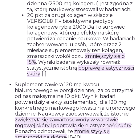
dzienna (2500 mg kolagenu) jest zgodna z
tą, którą naukowcy stosowali w badaniach.
20 pkt za drugi kolagen w składzie
VERISOL® F – bioaktywne peptydy
kolagenowe rybie 2000 Da To surowiec
kolagenowy, którego efekty na skórę
potwierdza badanie naukowe. W badaniach
zaobserwowano: u osób, które przez 2
miesiące suplementowały ten kolagen,
zmarszczki wokół oczu
zmniejszyły się o
15%
. Wyniki badania wykazały również
statystycznie istotną
poprawę elastyczności
skóry
[1]
.
Suplement zawiera 120 mg kwasu
hialuronowego w porcji dziennej, za co otrzymał
od nas maksymalne 10 pkt. Wyniki badań
potwierdziły efekty suplementacji dla 120 mg
konkretnego markowego kwasu hialuronowego
dziennie. Naukowcy zaobserwowali, że istotnie
zwiększyła się zawartość wody w warstwie
rogowej skóry i poprawiła się elastyczność skóry
.
Ponadto odnotowali, że
zmniejszyły się
zmarszczki na skórze
[8-10]
.