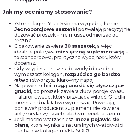
Jak my oceniamy stosowanie?
Ysto Collagen Your Skin ma wygodną formę.
Jednoporcjowe saszetki
pozwalają precyzyjnie
dozować proszek – nie musisz odmierzać go
ręcznie.
Opakowanie zawiera
30 saszetek
, a więc
idealnie pokrywa
miesięczną suplementację
–
to standardowa, praktyczna wydajność, którą
docenisz.
Gdy wsypiesz proszek do wody i dokładnie
wymieszasz kolagen,
rozpuścisz go bardzo
łatwo
i stworzysz klarowny napój.
Na powierzchni
mogą unosić się błyszczące
grudki
, bo proszek zawiera dużą porcję kwasu
hialuronowego, który przyciąga wilgoć. Grudki
możesz jednak łatwo wymieszać. Powstają,
ponieważ producent suplement nie zawiera
antyzbrylaczy, takich jak dwutlenek krzemu.
Jeśli mocno wstrząśniesz,
może pojawić się
piana
, która wynika z naturalnych właściwości
peptydów kolagenu VERISOL®.