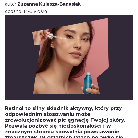
autor:
Zuzanna Kulesza-Banasiak
dodano: 14-05-2024
Retinol to silny składnik aktywny, który przy
odpowiednim stosowaniu może
zrewolucjonizować pielęgnację Twojej skóry.
Pozwala pozbyć się niedoskonałości i w
znacznym stopniu spowalnia powstawanie
zmarszczek. W ostatnich latach pojawiło się