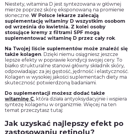
Niestety, witamina D jest syntezowana w głównej
mierze poprzez skórę eksponowaną na promienie
słoneczne.
W Polsce lekarze zalecają
suplementację witaminy D wszystkim osobom
od września do kwietnia. Z kolei osoby
stosujące kremy z filtrami SPF mogą
suplementować witaminę D przez cały rok
.
Na Twojej liście suplementów może znaleźć się
także kolagen
. Dzięki niemu osiągniesz jeszcze
lepsze efekty w poprawie kondycji swojej cery. To
białko strukturalne stanowi główny składnik skóry,
odpowiadając za jej gęstość, jędrność i elastyczność.
Kolagen w wysokiej jakości suplementach diety ma
skuteczność potwierdzoną badaniami.
Do suplementacji możesz dodać także
witaminę C
, która działa antyoksydacyjnie i wspiera
syntezę kolagenu w organizmie. Więcej na ten
temat przeczytasz tutaj:
Jak uzyskać najlepszy efekt po
zastosowaniu retinolu?