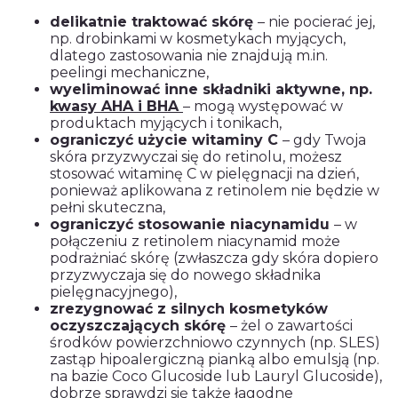
delikatnie traktować skórę
– nie pocierać jej,
np. drobinkami w kosmetykach myjących,
dlatego zastosowania nie znajdują m.in.
peelingi mechaniczne,
wyeliminować inne składniki aktywne, np.
kwasy AHA i BHA
– mogą występować w
produktach myjących i tonikach,
ograniczyć użycie witaminy C
– gdy Twoja
skóra przyzwyczai się do retinolu, możesz
stosować witaminę C w pielęgnacji na dzień,
ponieważ aplikowana z retinolem nie będzie w
pełni skuteczna,
ograniczyć stosowanie niacynamidu
– w
połączeniu z retinolem niacynamid może
podrażniać skórę (zwłaszcza gdy skóra dopiero
przyzwyczaja się do nowego składnika
pielęgnacyjnego),
zrezygnować z silnych kosmetyków
oczyszczających skórę
– żel o zawartości
środków powierzchniowo czynnych (np. SLES)
zastąp hipoalergiczną pianką albo emulsją (np.
na bazie Coco Glucoside lub Lauryl Glucoside),
dobrze sprawdzi się także łagodne