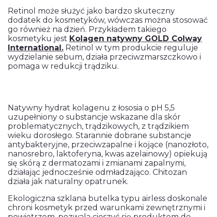
Retinol może służyć jako bardzo skuteczny
dodatek do kosmetyków, wówczas można stosować
go również na dzień. Przykładem takiego
kosmetyku jest
Kolagen natywny GOLD Colway
International.
Retinol w tym produkcie reguluje
wydzielanie sebum, działa przeciwzmarszczkowo i
pomaga w redukcji trądziku.
Natywny hydrat kolagenu z łososia o pH 5,5
uzupełniony o substancje wskazane dla skór
problematycznych, trądzikowych, z trądzikiem
wieku dorosłego. Starannie dobrane substancje
antybakteryjne, przeciwzapalne i kojące (nanozłoto,
nanosrebro, laktoferyna, kwas azelainowy) opiekują
się skórą z dermatozami i zmianami zapalnymi,
działając jednocześnie odmładzająco. Chitozan
działa jak naturalny opatrunek.
Ekologiczna szklana butelka typu airless doskonale
chroni kosmetyk przed warunkami zewnętrznymi i
powietrzem, pozwala cieszyć się produktem do