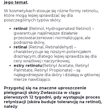
jego temat
.
W kosmetykach stosuje się różne formy retinolu,
które mogą lepiej sprawdzać się dla
poszczególnych typów skóry:
retinol
(Retinol, Hydrogenated Retinol) –
gwarantuje najsilniejsze działanie
przeciwstarzeniowe i normalizujące, ale
podrażnia skórę,
retinal
(Retinal, Retinaldehyd) –
charakteryzuje się niższym potencjałem
drażniącym, dlatego lepiej sprawdza się dla
cery wrażliwej i naczynkowej,
estry retinolu
(Retinyl Acetate, Retinyl
Palmitate, Retinyl Propionate) – są
najłagodniejsze dla skóry i działają w głównej
mierze nawilżająco.
Przygotuj się na znaczne uproszczenie
pielęgnacji skóry
.
Zwłaszcza w ciągu
pierwszych 12 tygodni, gdy występuje proces
retynizacji (skóra buduje tolerancję na retinol),
należy
: