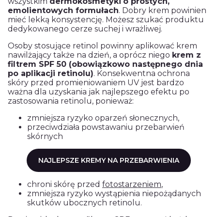
wszystkim
dermokosmetyki
o prostych,
emolientowych formułach
. Dobry krem powinien
mieć lekką konsystencję. Możesz szukać produktu
dedykowanego cerze suchej i wrażliwej.
Osoby stosujące retinol powinny aplikować krem
nawilżający także na dzień, a oprócz niego
krem z
filtrem SPF 50 (obowiązkowo następnego dnia
po aplikacji retinolu)
. Konsekwentna ochrona
skóry przed promieniowaniem UV jest bardzo
ważna dla uzyskania jak najlepszego efektu po
zastosowania retinolu, ponieważ:
zmniejsza ryzyko oparzeń słonecznych,
przeciwdziała powstawaniu przebarwień
skórnych
NAJLEPSZE KREMY NA PRZEBARWIENIA
chroni skórę przed
fotostarzeniem
,
zmniejsza ryzyko wystąpienia niepożądanych
skutków ubocznych retinolu.