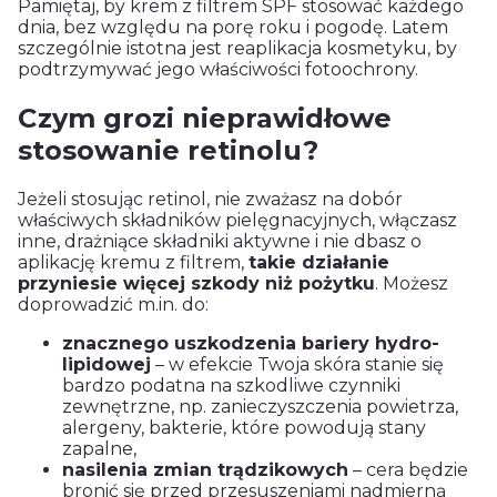
Pamiętaj, by krem z filtrem SPF stosować każdego
dnia, bez względu na porę roku i pogodę. Latem
szczególnie istotna jest reaplikacja kosmetyku, by
podtrzymywać jego właściwości fotoochrony.
Czym grozi nieprawidłowe
stosowanie retinolu?
Jeżeli stosując retinol, nie zważasz na dobór
właściwych składników pielęgnacyjnych, włączasz
inne, drażniące składniki aktywne i nie dbasz o
aplikację kremu z filtrem,
takie działanie
przyniesie więcej szkody niż pożytku
. Możesz
doprowadzić m.in. do:
znacznego uszkodzenia bariery hydro-
lipidowej
– w efekcie Twoja skóra stanie się
bardzo podatna na szkodliwe czynniki
zewnętrzne, np. zanieczyszczenia powietrza,
alergeny, bakterie, które powodują stany
zapalne,
nasilenia zmian trądzikowych
– cera będzie
bronić się przed przesuszeniami nadmierną