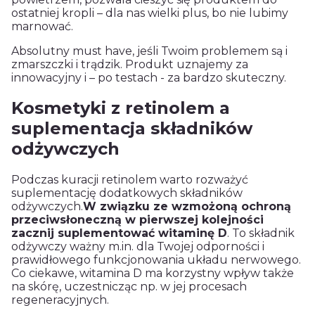
ostatniej kropli – dla nas wielki plus, bo nie lubimy
marnować.
Absolutny must have, jeśli Twoim problemem są i
zmarszczki i trądzik. Produkt uznajemy za
innowacyjny i – po testach - za bardzo skuteczny.
Kosmetyki z retinolem a
suplementacja składników
odżywczych
Podczas kuracji retinolem warto rozważyć
suplementację dodatkowych składników
odżywczych.
W związku ze wzmożoną ochroną
przeciwsłoneczną w pierwszej kolejności
zacznij suplementować witaminę D
. To składnik
odżywczy ważny m.in. dla Twojej odporności i
prawidłowego funkcjonowania układu nerwowego.
Co ciekawe, witamina D ma korzystny wpływ także
na skórę, uczestnicząc np. w jej procesach
regeneracyjnych.