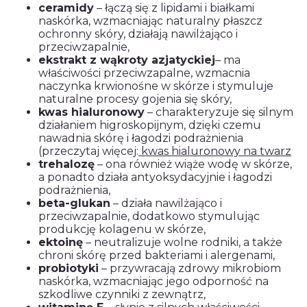
ceramidy
– łączą się z lipidami i białkami
naskórka, wzmacniając naturalny płaszcz
ochronny skóry, działają nawilżająco i
przeciwzapalnie,
ekstrakt z wąkroty azjatyckiej
– ma
właściwości przeciwzapalne, wzmacnia
naczynka krwionośne w skórze i stymuluje
naturalne procesy gojenia się skóry,
kwas hialuronowy
– charakteryzuje się silnym
działaniem higroskopijnym, dzięki czemu
nawadnia skórę i łagodzi podrażnienia
(przeczytaj więcej:
kwas hialuronowy na twarz
trehalozę
– ona również wiąże wodę w skórze,
a ponadto działa antyoksydacyjnie i łagodzi
podrażnienia,
beta-glukan
– działa nawilżająco i
przeciwzapalnie, dodatkowo stymulując
produkcję kolagenu w skórze,
ektoinę
– neutralizuje wolne rodniki, a także
chroni skórę przed bakteriami i alergenami,
probiotyki
– przywracają zdrowy mikrobiom
naskórka, wzmacniając jego odporność na
szkodliwe czynniki z zewnątrz,