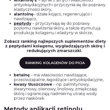
witaminę E
– słynie z silnych właściwości
antyoksydacyjnych i przyczynia się do poprawy
elastyczności skóry,
alantoinę
– działa kojąco, regenerująco i
nawilżająco,
peptydy
– przyczyniają się do poprawy
poziomu nawilżenia skóry, a także stymulują
produkcję kolagenu i elastyny w skórze,
Zobacz ranking najlepszych suplementów diety
z peptydami kolagenu, wygładzających skórę i
redukujących zmarszczki.
RANKING
KOLAGENÓW DO PICIA
betainę
– ma właściwości nawilżające,
przeciwzapalne, łagodzące i antyoksydacyjne,
kwasy tłuszczowe
– np. palmitynowy,
stearynowy, oleinowy, linolowy, zmiękczają
skórę i ograniczają nadmierną utratę wody
przez naskórek.
Metody aplikacji retinolu