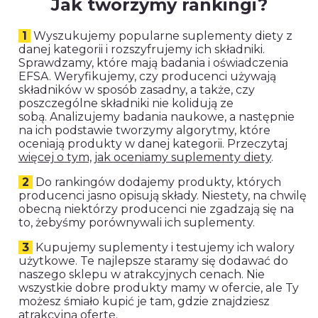
Jak tworzymy rankingi?
1
Wyszukujemy popularne suplementy diety z
danej kategorii i rozszyfrujemy ich składniki.
Sprawdzamy, które mają badania i oświadczenia
EFSA. Weryfikujemy, czy producenci używają
składników w sposób zasadny, a także, czy
poszczególne składniki nie kolidują ze
sobą. Analizujemy badania naukowe, a następnie
na ich podstawie tworzymy algorytmy, które
oceniają produkty w danej kategorii. Przeczytaj
więcej o tym, jak oceniamy suplementy diety
.
2
Do rankingów dodajemy produkty, których
producenci jasno opisują składy. Niestety, na chwilę
obecną niektórzy producenci nie zgadzają się na
to, żebyśmy porównywali ich suplementy.
3
Kupujemy suplementy i testujemy ich walory
użytkowe. Te najlepsze staramy się dodawać do
naszego sklepu w atrakcyjnych cenach. Nie
wszystkie dobre produkty mamy w ofercie, ale Ty
możesz śmiało kupić je tam, gdzie znajdziesz
atrakcyjną ofertę.