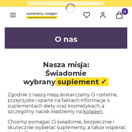
Zaufało nam ponad
100 tys. klientów
Produk
O nas
Nasza misja:
Świadomie
wybrany
suplement
✓
Zgodnie z naszą misją dostarczamy Ci rzetelne,
przejrzyste i oparte na faktach informacje o
suplementach diety oraz kosmetykach, a
szczególny nacisk kładziemy na
kolagen
.
Chcemy pomagać Ci świadomie, bezpiecznie i
skutecznie wybierać suplementy, a także wspierać