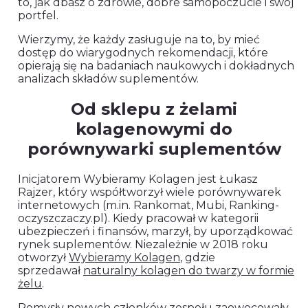
to, jak dbasz o zdrowie, dobre samopoczucie i swój
portfel.
Wierzymy, że każdy zasługuje na to, by mieć
dostęp do wiarygodnych rekomendacji, które
opierają się na badaniach naukowych i dokładnych
analizach składów suplementów.
Od sklepu z żelami
kolagenowymi do
porównywarki suplementów
Inicjatorem Wybieramy Kolagen jest Łukasz
Rajzer, który współtworzył wiele porównywarek
internetowych (m.in. Rankomat, Mubi, Ranking-
oczyszczaczy.pl). Kiedy pracował w kategorii
ubezpieczeń i finansów, marzył, by uporządkować
rynek suplementów. Niezależnie w 2018 roku
otworzył
Wybieramy Kolagen
, gdzie
sprzedawał
naturalny kolagen do twarzy w formie
żelu
.
Pomysły nowych członków zespołu zaowocowały