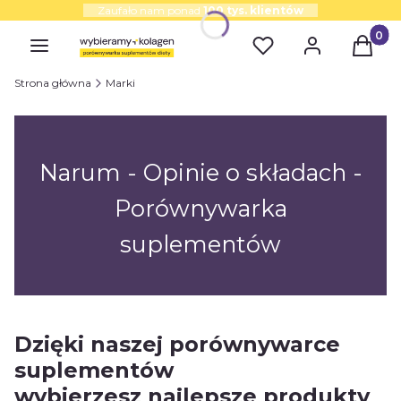
Zaufało nam ponad
100 tys. klientów
Produk
Strona główna
Marki
Narum - Opinie o składach -
Porównywarka
suplementów
Dzięki naszej porównywarce
suplementów
wybierzesz najlepsze produkty