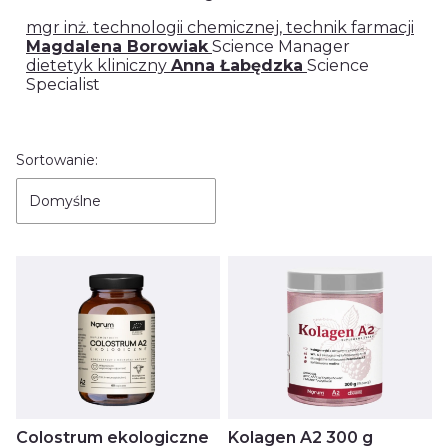
mgr inż. technologii chemicznej, technik farmacji
Magdalena Borowiak
Science Manager
dietetyk kliniczny
Anna Łabędzka
Science
Specialist
Lista produktów
Sortowanie:
Domyślne
Colostrum ekologiczne
Kolagen A2 300 g