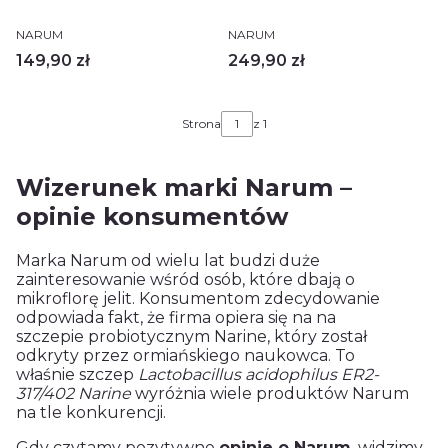
PRODUCENT
PRODUCENT
NARUM
NARUM
Cena
Cena
149,90 zł
249,90 zł
Strona
z 1
Wizerunek marki Narum –
opinie konsumentów
Marka Narum od wielu lat budzi duże
zainteresowanie wśród osób, które dbają o
mikroflorę jelit. Konsumentom zdecydowanie
odpowiada fakt, że firma opiera się na na
szczepie probiotycznym Narine, który został
odkryty przez ormiańskiego naukowca. To
właśnie szczep
Lactobacillus acidophilus ER2-
317/402 Narine
wyróżnia wiele produktów Narum
na tle konkurencji.
Gdy czytamy pozytywne
opinie o Narum
, widzimy,