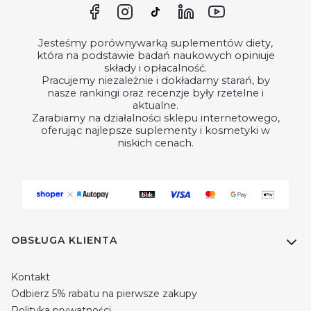
Jesteśmy porównywarką suplementów diety,
która na podstawie badań naukowych opiniuje
składy i opłacalność.
Pracujemy niezależnie i dokładamy starań, by
nasze rankingi oraz recenzje były rzetelne i
aktualne.
Zarabiamy na działalności sklepu internetowego,
oferując najlepsze suplementy i kosmetyki w
niskich cenach.
Linki w stopce
OBSŁUGA KLIENTA
Kontakt
Odbierz 5% rabatu na pierwsze zakupy
Polityka prywatności