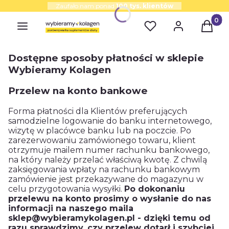
Zaufało nam ponad
100 tys. klientów
Produk
Dostępne sposoby płatności w sklepie
Wybieramy Kolagen
Przelew na konto bankowe
Forma płatności dla Klientów preferujących
samodzielne logowanie do banku internetowego,
wizytę w placówce banku lub na poczcie. Po
zarezerwowaniu zamówionego towaru, klient
otrzymuje mailem numer rachunku bankowego,
na który należy przelać właściwą kwotę. Z chwilą
zaksięgowania wpłaty na rachunku bankowym
zamówienie jest przekazywane do magazynu w
celu przygotowania wysyłki.
Po dokonaniu
przelewu na konto prosimy o wysłanie do nas
informacji na naszego maila
sklep@wybieramykolagen.pl - dzięki temu od
razu sprawdzimy, czy przelew dotarł i szybciej