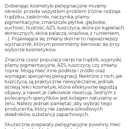
Dobierając kosmetyki pielęgnacyjne musimy
określić przede wszystkim problem (różne rodzaje
trądziku, zaskórniki, naczynka, plamy
pigmentacyjne, zmarszczki płytkie, głębokie,
suchość, tłustość, AZS, łuszczyca, skóra po kąpielach
słonecznych, skóra palacza, wrażliwa, z rumieniem,
…). Pojawiające się zmiany skórne to najważniejszy
wyznacznik, którym powinniśmy kierować się przy
wyborze kosmetyków.
Znaczna część populacji cierpi na trądzik, wypryski,
plamy pigmentacyjne, AZS, łuszczycę czy zmiany
ropne. Mogą mieć inne podłoże i źródło oraz
wymagać specjalnej pielęgnacji. Niektóre z nich, jak
łuszczyca, są praktycznie niewyleczalne, jednak
istnieją leki i kosmetyki, które efektywnie łagodzą
objawy, a nawet je całkowicie niwelują. Jednym z
polecanych specyfików jest kolagen naturalny w
żelu. Należy jednak pamiętać, aby wybrać tego
producenta, który nie zawiera szkodliwych
składników, substancji zapachowych.
Skuteczne preparaty pielęgnacyjne powinny mieć