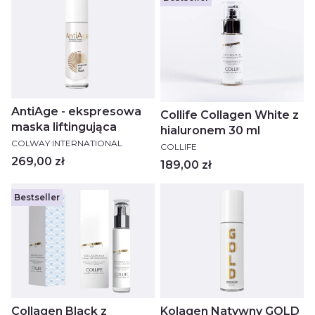
AntiAge - ekspresowa
Collife Collagen White z
maska liftingująca
hialuronem 30 ml
PRODUCENT
COLWAY INTERNATIONAL
PRODUCENT
COLLIFE
Cena
269,00 zł
Cena
189,00 zł
Bestseller
Collagen Black z
Kolagen Natywny GOLD