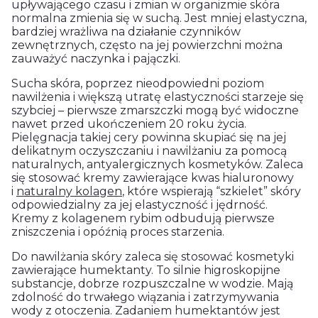
upływającego czasu i zmian w organizmie skóra
normalna zmienia się w suchą. Jest mniej elastyczna,
bardziej wrażliwa na działanie czynników
zewnętrznych, często na jej powierzchni można
zauważyć naczynka i pajączki.
Sucha skóra, poprzez nieodpowiedni poziom
nawilżenia i większą utratę elastyczności starzeje się
szybciej – pierwsze zmarszczki mogą być widoczne
nawet przed ukończeniem 20 roku życia.
Pielęgnacja takiej cery powinna skupiać się na jej
delikatnym oczyszczaniu i nawilżaniu za pomocą
naturalnych, antyalergicznych kosmetyków. Zaleca
się stosować kremy zawierające kwas hialuronowy
i
naturalny kolagen
, które wspierają “szkielet” skóry
odpowiedzialny za jej elastyczność i jędrność.
Kremy z kolagenem rybim odbudują pierwsze
zniszczenia i opóźnią proces starzenia.
Do nawilżania skóry zaleca się stosować kosmetyki
zawierające humektanty. To silnie higroskopijne
substancje, dobrze rozpuszczalne w wodzie. Mają
zdolność do trwałego wiązania i zatrzymywania
wody z otoczenia. Zadaniem humektantów jest