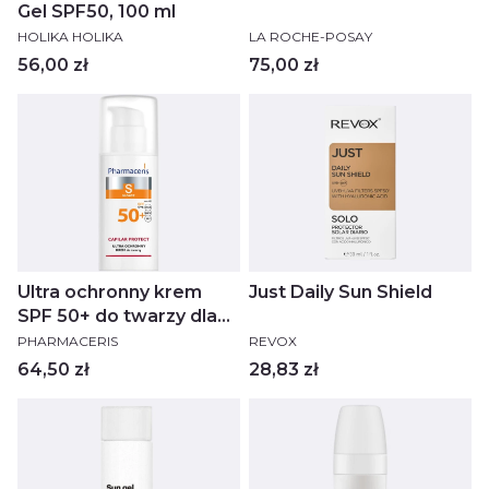
Gel SPF50, 100 ml
PRODUCENT
PRODUCENT
HOLIKA HOLIKA
LA ROCHE-POSAY
Cena
Cena
56,00 zł
75,00 zł
Ultra ochronny krem
Just Daily Sun Shield
SPF 50+ do twarzy dla
PRODUCENT
PRODUCENT
skóry naczynkowej i z
PHARMACERIS
REVOX
trądzikiem różowatym
Cena
Cena
64,50 zł
28,83 zł