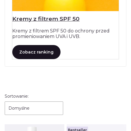
Kremy z filtrem SPF 50
Kremy z filtrem SPF 50 do ochrony przed
promieniowaniem UVA i UVB.
Zobacz ranking
Lista produktów
Sortowanie:
Domyślne
Bestseller