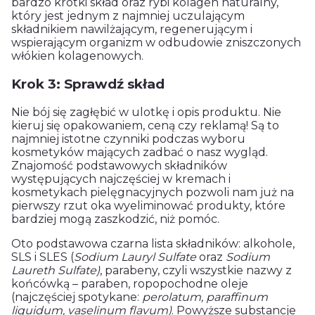
bardzo krótki skład oraz rybi kolagen naturalny,
który jest jednym z najmniej uczulającym
składnikiem nawilżającym, regenerującym i
wspierającym organizm w odbudowie zniszczonych
włókien kolagenowych.
Krok 3: Sprawdź skład
Nie bój się zagłębić w ulotkę i opis produktu. Nie
kieruj się opakowaniem, ceną czy reklamą! Są to
najmniej istotne czynniki podczas wyboru
kosmetyków mających zadbać o nasz wygląd.
Znajomość podstawowych składników
występujących najczęściej w kremach i
kosmetykach pielęgnacyjnych pozwoli nam już na
pierwszy rzut oka wyeliminować produkty, które
bardziej mogą zaszkodzić, niż pomóc.
Oto podstawowa czarna lista składników: alkohole,
SLS i SLES (
Sodium Lauryl Sulfate
oraz
Sodium
Laureth Sulfate)
, parabeny, czyli wszystkie nazwy z
końcówką – paraben, ropopochodne oleje
(najczęściej spotykane:
perolatum, paraffinum
liquidum, vaselinum flavum)
. Powyższe substancje