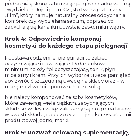
podrażniają skórę zaburzając jej gospodarkę wodną
i wydzielanie łoju i potu. Często tworzą sztuczny
„film”, który hamuje naturalny proces oddychania
komórek czy wydzielania sebum, poprzez co
zapychają się kanaliki i powstają zaskórniki i wągry.
Krok 4: Odpowiednio komponuj
kosmetyki do każdego etapu pielęgnacji
Podstawa codziennej pielęgnacji to zabiegi
oczyszczające i nawilżające. Do łazienkowe
minimum należy żel oczyszczający, tonik, płyn
micelarny i krem. Przy ich wyborze trzeba pamiętać,
aby zwrócić szczególną uwagę na składy oraz – w
miarę możliwości – porównać je ze sobą.
Nie należy komponować ze sobą kosmetyków,
które zawierają wiele ciężkich, zapychających
składników. Jeśli wciąż zaliczamy się do grona laików
w kwestii składu, najbezpieczniej jest korzystać z linii
produktowej jednej marki.
Krok 5: Rozważ celowaną suplementację,