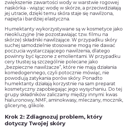
zwiększenie zawartości wody w warstwie rogowej
naskórka - wiążąc wodę w skórze, a przeciwdziałają
jej utracie, dzięki temu skóra staje się nawilżona,
napięta i bardziej elastyczna.
Humektanty wykorzystywane są w kosmetyce jako
nieokluzyjne (nie pozostawiając tzw. filmu na
skórze) składniki nawilżające. W przypadku skóry
suchej samodzielnie stosowane mogą nie dawać
poczucia wystarczającego nawilżenia, dlatego
powinny być łączone z emolientami. W przypadku
cery tłustej są szczególnie polecane jako
„bezpieczne nawilżacze”, które nie mają działania
komedogennego, czyli potocznie mówiąc, nie
powodują zatykania porów skóry. Ponadto
humektanty działają korzystnie na sam preparat
kosmetyczny zapobiegając jego wysychaniu. Do tej
grupy składników zaliczamy między innymi: kwas
hialuronowy, NMF, aminokwasy, mleczany, mocznik,
glicerynę, glikole.
Krok 2: Zdiagnozuj problem, który
dotyczy Twojej skóry