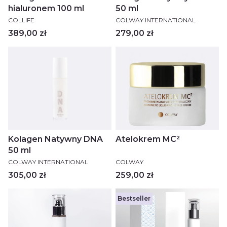
hialuronem 100 ml
50 ml
PRODUCENT
PRODUCENT
COLLIFE
COLWAY INTERNATIONAL
Cena
Cena
389,00 zł
279,00 zł
Kolagen Natywny DNA
Atelokrem MC²
50 ml
PRODUCENT
PRODUCENT
COLWAY INTERNATIONAL
COLWAY
Cena
Cena
305,00 zł
259,00 zł
Bestseller