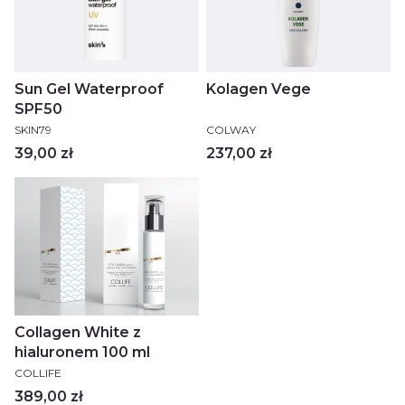
Sun Gel Waterproof
Kolagen Vege
SPF50
PRODUCENT
PRODUCENT
SKIN79
COLWAY
Cena
Cena
39,00 zł
237,00 zł
Collagen White z
hialuronem 100 ml
PRODUCENT
COLLIFE
Cena
389,00 zł