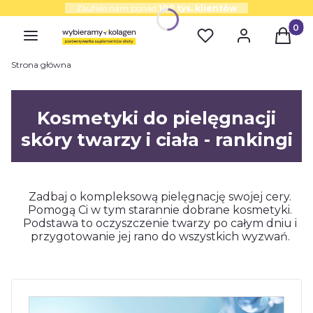
Zaufało nam ponad
100 tys. klientów
Produk
Strona główna
Kosmetyki do pielęgnacji
skóry twarzy i ciała - rankingi
Zadbaj o kompleksową pielęgnację swojej cery.
Pomogą Ci w tym starannie dobrane kosmetyki.
Podstawa to oczyszczenie twarzy po całym dniu i
przygotowanie jej rano do wszystkich wyzwań.