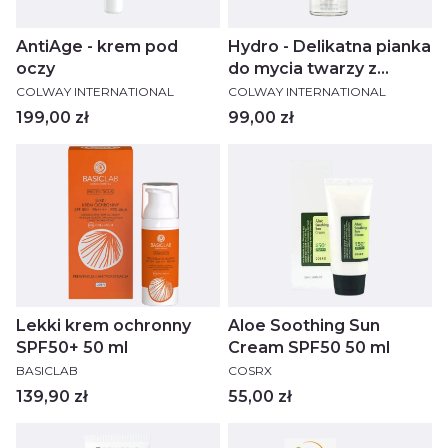
AntiAge - krem pod
Hydro - Delikatna pianka
oczy
do mycia twarzy z
PRODUCENT
PRODUCENT
kolagenem
COLWAY INTERNATIONAL
COLWAY INTERNATIONAL
Cena
Cena
199,00 zł
99,00 zł
Lekki krem ochronny
Aloe Soothing Sun
SPF50+ 50 ml
Cream SPF50 50 ml
PRODUCENT
PRODUCENT
BASICLAB
COSRX
Cena
Cena
139,90 zł
55,00 zł