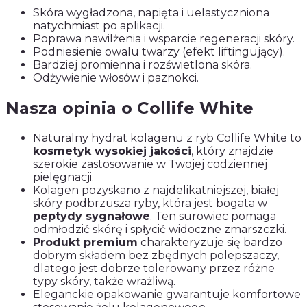
Skóra wygładzona, napięta i uelastyczniona
natychmiast po aplikacji.
Poprawa nawilżenia i wsparcie regeneracji skóry.
Podniesienie owalu twarzy (efekt liftingujący).
Bardziej promienna i rozświetlona skóra.
Odżywienie włosów i paznokci.
Nasza opinia o Collife White
Naturalny hydrat kolagenu z ryb Collife White to
kosmetyk wysokiej jakości
, który znajdzie
szerokie zastosowanie w Twojej codziennej
pielęgnacji.
Kolagen pozyskano z najdelikatniejszej, białej
skóry podbrzusza ryby, która jest bogata w
peptydy sygnałowe
. Ten surowiec pomaga
odmłodzić skórę i spłycić widoczne zmarszczki.
Produkt premium
charakteryzuje się bardzo
dobrym składem bez zbędnych polepszaczy,
dlatego jest dobrze tolerowany przez różne
typy skóry, także wrażliwą.
Eleganckie opakowanie gwarantuje komfortowe