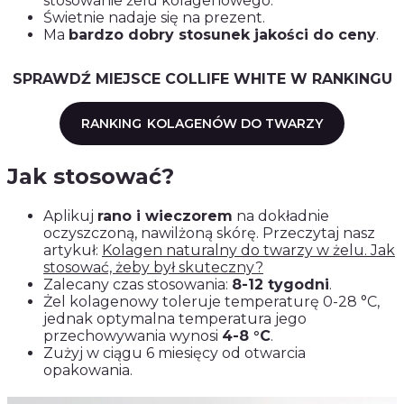
stosowanie żelu kolagenowego.
Świetnie nadaje się na prezent.
Ma
bardzo dobry stosunek jakości do ceny
.
SPRAWDŹ MIEJSCE COLLIFE WHITE W RANKINGU
RANKING
KOLAGENÓW DO TWARZY
Jak stosować?
Aplikuj
rano i wieczorem
na dokładnie
oczyszczoną, nawilżoną skórę. Przeczytaj nasz
artykuł:
Kolagen naturalny do twarzy w żelu. Jak
stosować, żeby był skuteczny?
Zalecany czas stosowania:
8-12 tygodni
.
Żel kolagenowy toleruje temperaturę 0-28 °C,
jednak optymalna temperatura jego
przechowywania wynosi
4-8 °C
.
Zużyj w ciągu 6 miesięcy od otwarcia
opakowania.