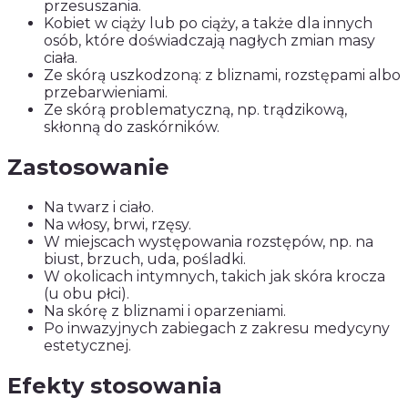
przesuszania.
Kobiet w ciąży lub po ciąży, a także dla innych
osób, które doświadczają nagłych zmian masy
ciała.
Ze skórą uszkodzoną: z bliznami, rozstępami albo
przebarwieniami.
Ze skórą problematyczną, np. trądzikową,
skłonną do zaskórników.
Zastosowanie
Na twarz i ciało.
Na włosy, brwi, rzęsy.
W miejscach występowania rozstępów, np. na
biust, brzuch, uda, pośladki.
W okolicach intymnych, takich jak skóra krocza
(u obu płci).
Na skórę z bliznami i oparzeniami.
Po inwazyjnych zabiegach z zakresu medycyny
estetycznej.
Efekty stosowania