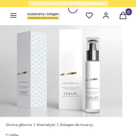
Zaufało nam ponad
100 tys. klientów
Produk
Strona główna
Kosmetyki
Kolagen do twarzy
Collife