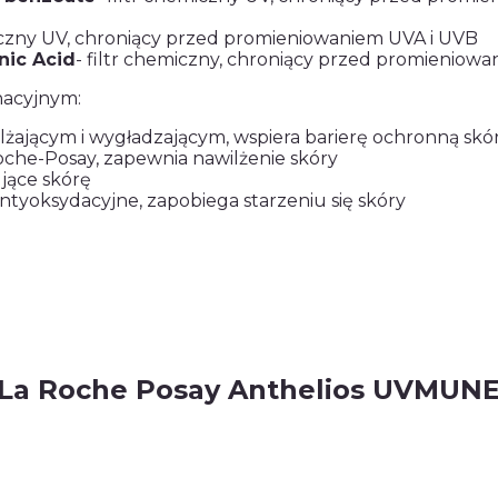
miczny UV, chroniący przed promieniowaniem UVA i UVB
nic Acid
- filtr chemiczny, chroniący przed promieniow
nacyjnym:
ilżającym i wygładzającym, wspiera barierę ochronną skó
oche-Posay, zapewnia nawilżenie skóry
jące skórę
antyoksydacyjne, zapobiega starzeniu się skóry
 La Roche Posay Anthelios UVMUN