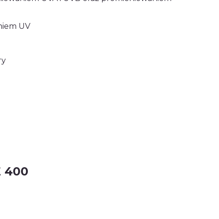
aniem UV
ry
E 400