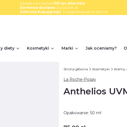
Zaufało nam ponad
100 tys. klientów
Darmowa dostawa
już od 249 zł
Ochrona Kupującego
Trusted Shops do 10 000 zł
y diety
Kosmetyki
Marki
Jak oceniamy?
O
Strona główna
Kosmetyki
Kremy z
La Roche-Posay
Anthelios U
Opakowanie: 50 ml