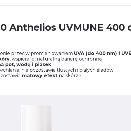
0 Anthelios UVMUNE 400 d
ronie przeciw promieniowaniem
UVA (do 400 nm) i UV
kóry
, wspiera jej naturalną barierę ochronną
a pot, wodę i piasek
wchłania, nie pozostawia tłustych i białych śladów
ozostawia
matowy efekt
na skórze