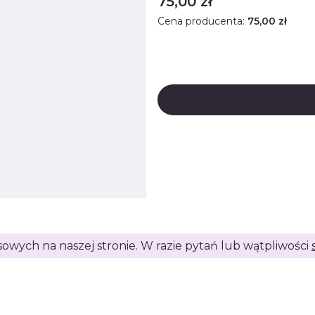
Cena
75,00 zł
Cena producenta:
75,00 zł
isowych na naszej stronie. W razie pytań lub wątpliwości