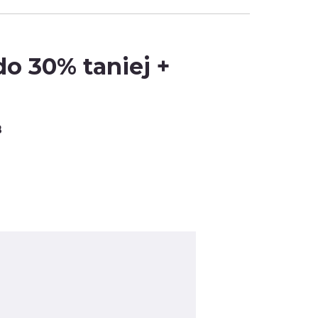
o 30% taniej +
B