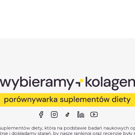
plementów diety, która na podstawie badań naukowych opini
nie i dokładamy starań, by nasze rankingi oraz recenzje były r