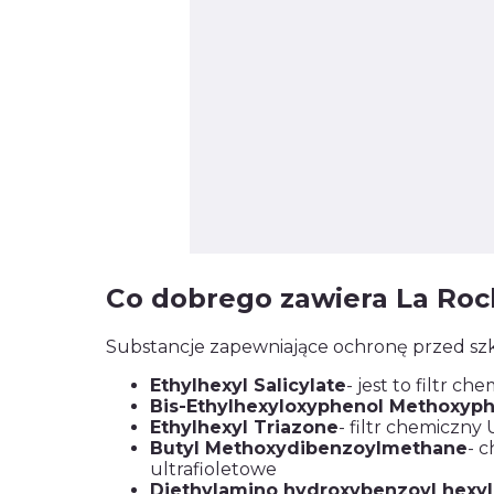
Co dobrego zawiera La Ro
Substancje zapewniające ochronę przed s
Ethylhexyl Salicylate
- jest to filtr 
Bis-Ethylhexyloxyphenol Methoxyph
Ethylhexyl Triazone
- filtr chemiczn
Butyl Methoxydibenzoylmethane
- 
ultrafioletowe
Diethylamino hydroxybenzoyl hexy