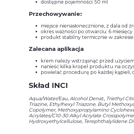
dostępne pojemności: 50 ml
Przechowywanie:
miejsce nienasłonecznione, z dala od źr
okres ważności po otwarciu: 6 miesięcy
produkt stabilny termicznie w zakre
Zalecana aplikacja
krem należy wstrząsnąć przed użycie
nanieść kilka kropel produktu na ocz
powielać procedurę po każdej kąpieli, 
Skład INCI
Aqua/Water/Eau, Alcohol Denat., Triethyl Cit
Triazine, Ethylhexyl Triazone, Butyl Methoxy
Copolymer, Methoxypropylamino Cyclohexenyl
Acrylates/C10-30 Alkyl Acrylate Crosspolyme
Hydroxyethylcellulose, Terephthalylidene D