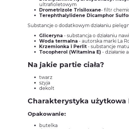
ultrafioletowym
Drometrizole Trisiloxane
- filtr che
Terephthalylidene Dicamphor Sulfo
Substancje o dodatkowym działaniu pielęg
Gliceryna
- substancja o działaniu naw
Woda termalna
- autorska marki La R
Krzemionka i Perlit
- substancje matu
Tocopherol (Witamina E)
- działanie 
Na jakie partie ciała?
twarz
szyja
dekolt
Charakterystyka użytkowa
Opakowanie:
butelka