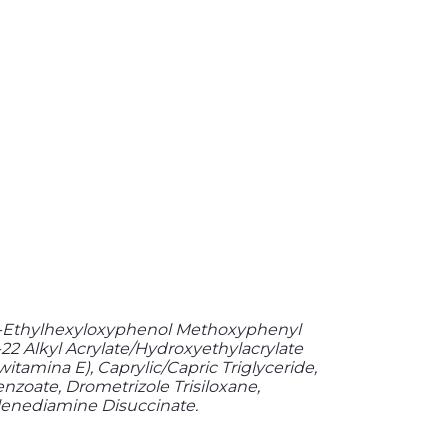
, Bis-Ethylhexyloxyphenol Methoxyphenyl
-22 Alkyl Acrylate/Hydroxyethylacrylate
amina E), Caprylic/Capric Triglyceride,
nzoate, Drometrizole Trisiloxane,
ylenediamine Disuccinate.