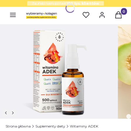
Zaufało nam ponad
100 tys. klientów
Produk
Strona główna
Suplementy diety
Witaminy ADEK