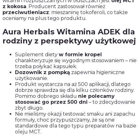
witamin rozpuszczalnych w tłuszczach jest
olej MCT
z kokosa
. Producent zastosował również
przeciwutleniacz
: mieszaninę tokoferoli, co także
oceniamy na plus tego produktu.
Aura Herbals Witamina ADEK dla
rodziny z perspektywy użytkowej
Suplement diety
w formie kropel
charakteryzuje się wygodnym stosowaniem – nie
trzeba połykać kapsułek.
Dozownik z pompką
zapewnia higieniczne
użytkowanie.
Produkt wystarcza na aż 500 aplikacji, dlatego
dobrze sprawdza się dla kilku członków rodziny.
Pomimo dobrego składu
nie polecamy
stosować go przez 500 dni
– to zdecydowanie
zbyt długo.
Nie mieliśmy okazji testować smaku ani zapachu
formuły, choć przypuszczamy, że są one
standardowe dla tego typu preparatów na bazie
oleju MCT.