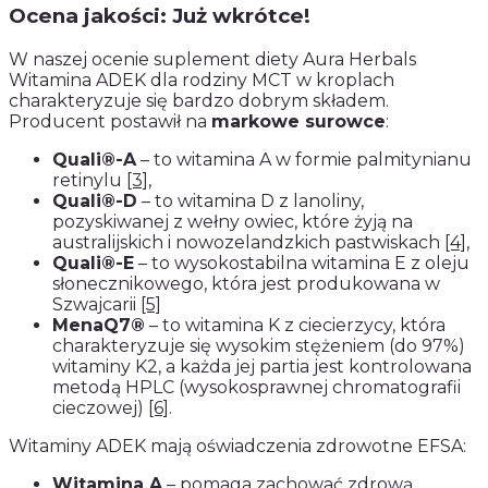
Ocena jakości: Już wkrótce!
W naszej ocenie suplement diety Aura Herbals
Witamina ADEK dla rodziny MCT w kroplach
charakteryzuje się bardzo dobrym składem.
Producent postawił na
markowe surowce
:
Quali®-A
– to witamina A w formie palmitynianu
retinylu
[3]
,
Quali®-D
– to witamina D z lanoliny,
pozyskiwanej z wełny owiec, które żyją na
australijskich i nowozelandzkich pastwiskach
[4]
,
Quali®-E
– to wysokostabilna witamina E z oleju
słonecznikowego, która jest produkowana w
Szwajcarii
[5]
MenaQ7®
– to witamina K z ciecierzycy, która
charakteryzuje się wysokim stężeniem (do 97%)
witaminy K2, a każda jej partia jest kontrolowana
metodą HPLC (wysokosprawnej chromatografii
cieczowej)
[6]
.
Witaminy ADEK mają oświadczenia zdrowotne EFSA:
Witamina A
– pomaga zachować zdrową