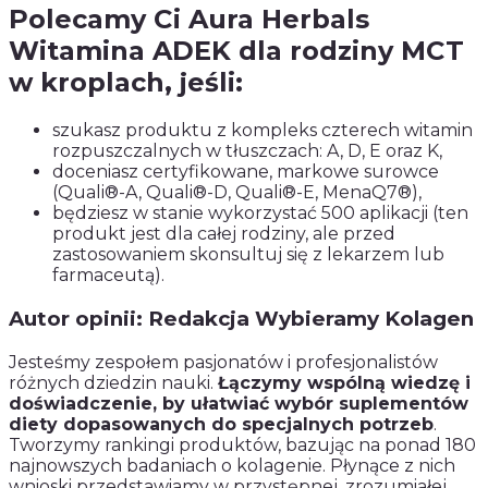
Polecamy Ci Aura Herbals
Witamina ADEK dla rodziny MCT
w kroplach, jeśli:
szukasz produktu z kompleks czterech witamin
rozpuszczalnych w tłuszczach: A, D, E oraz K,
doceniasz certyfikowane, markowe surowce
(Quali®-A, Quali®-D, Quali®-E, MenaQ7®),
będziesz w stanie wykorzystać 500 aplikacji (ten
produkt jest dla całej rodziny, ale przed
zastosowaniem skonsultuj się z lekarzem lub
farmaceutą).
Autor opinii: Redakcja Wybieramy Kolagen
Jesteśmy zespołem pasjonatów i profesjonalistów
różnych dziedzin nauki.
Łączymy wspólną wiedzę i
doświadczenie, by ułatwiać wybór suplementów
diety dopasowanych do specjalnych potrzeb
.
Tworzymy rankingi produktów, bazując na ponad 180
najnowszych badaniach o kolagenie. Płynące z nich
wnioski przedstawiamy w przystępnej, zrozumiałej