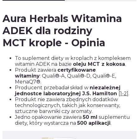
Aura Herbals Witamina
ADEK dla rodziny
MCT krople - Opinia
To suplement diety w kroplach z kompleksem
witamin ADEK na bazie
oleju MCT z kokosa
.
Produkt zawiera
certyfikowane
witaminy
:
Quali®-A, Quali®-D, Quali®-E,
MenaQ7®
.
Producent przebadał skład w
niezależnej
jednostce laboratoryjnej J.S. Hamilton
[1-2]
.
Produkt nie zawiera zbędnych dodatków
technologicznych, takich jak konserwanty,
sztuczne barwniki czy aromaty.
Jedno opakowanie zawiera
50 ml
suplementu
diety, który wystarcza na
500 aplikacji
.