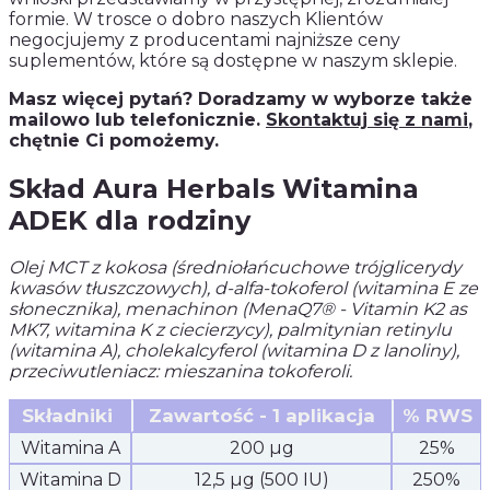
formie. W trosce o dobro naszych Klientów
negocjujemy z producentami najniższe ceny
suplementów, które są dostępne w naszym sklepie.
Masz więcej pytań? Doradzamy w wyborze także
mailowo lub telefonicznie.
Skontaktuj się z nami
,
chętnie Ci pomożemy.
Skład Aura Herbals Witamina
ADEK dla rodziny
Olej MCT z kokosa (średniołańcuchowe trójglicerydy
kwasów tłuszczowych), d-alfa-tokoferol (witamina E ze
słonecznika), menachinon (MenaQ7® - Vitamin K2 as
MK7, witamina K z ciecierzycy), palmitynian retinylu
(witamina A), cholekalcyferol (witamina D z lanoliny),
przeciwutleniacz: mieszanina tokoferoli.
Składniki
Zawartość - 1 aplikacja
% RWS
Witamina A
200 µg
25%
Witamina D
12,5 µg (500 IU)
250%