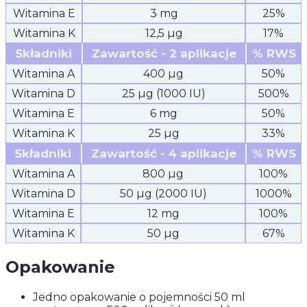
Witamina E
3 mg
25%
Witamina K
12,5 µg
17%
Składniki
Zawartość - 2 aplikacje
% RWS
Witamina A
400 µg
50%
Witamina D
25 µg (1000 IU)
500%
Witamina E
6 mg
50%
Witamina K
25 µg
33%
Składniki
Zawartość - 4 aplikacje
% RWS
Witamina A
800 µg
100%
Witamina D
50 µg (2000 IU)
1000%
Witamina E
12 mg
100%
Witamina K
50 µg
67%
Opakowanie
Jedno opakowanie o pojemności 50 ml