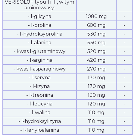
VERISOL®F typu I i III, w tym
aminokwasy:
- l-glicyna
1080 mg
-
- l-prolina
600 mg
-
- l-hydroksyprolina
530 mg
-
- l-alanina
530 mg
-
- kwas l-glutaminowy
520 mg
-
- l-arginina
420 mg
-
- kwas l-asparaginowy
270 mg
-
- l-seryna
170 mg
-
- l-lizyna
170 mg
-
- l-treonina
130 mg
-
- l-leucyna
120 mg
-
- l-walina
110 mg
-
- l-hydroksylizyna
110 mg
-
- l-fenyloalanina
110 mg
-