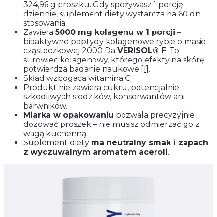
324,96 g proszku. Gdy spożywasz 1 porcję
dziennie, suplement diety wystarcza na 60 dni
stosowania.
Zawiera
5000 mg kolagenu w 1 porcji
–
bioaktywne peptydy kolagenowe rybie o masie
cząsteczkowej 2000 Da
VERISOL® F
. To
surowiec kolagenowy, którego efekty na skórę
potwierdza badanie naukowe
[1]
.
Skład wzbogaca witamina C.
Produkt nie zawiera cukru, potencjalnie
szkodliwych słodzików, konserwantów ani
barwników.
Miarka w opakowaniu
pozwala precyzyjnie
dozować proszek – nie musisz odmierzać go z
wagą kuchenną.
Suplement diety
ma neutralny smak i zapach
z wyczuwalnym aromatem aceroli
.