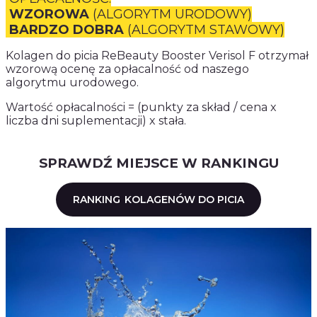
WZOROWA
(ALGORYTM URODOWY)
BARDZO DOBRA
(ALGORYTM STAWOWY)
Kolagen do picia ReBeauty Booster Verisol F otrzymał
wzorową ocenę za opłacalność od naszego
algorytmu urodowego.
Wartość opłacalności = (punkty za skład / cena x
liczba dni suplementacji) x stała.
SPRAWDŹ MIEJSCE W RANKINGU
RANKING
KOLAGENÓW DO PICIA