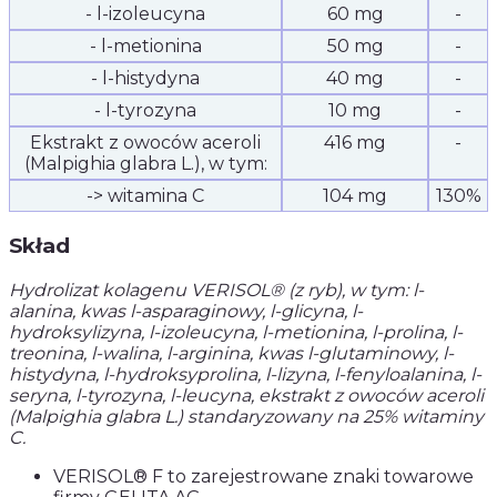
- l-izoleucyna
60 mg
-
- l-metionina
50 mg
-
- l-histydyna
40 mg
-
- l-tyrozyna
10 mg
-
Ekstrakt z owoców aceroli
416 mg
-
(Malpighia glabra L.), w tym:
-> witamina C
104 mg
130%
Skład
Hydrolizat kolagenu VERISOL® (z ryb), w tym: l-
alanina, kwas l-asparaginowy, l-glicyna, l-
hydroksylizyna, l-izoleucyna, l-metionina, l-prolina, l-
treonina, l-walina, l-arginina, kwas l-glutaminowy, l-
histydyna, l-hydroksyprolina, l-lizyna, l-fenyloalanina, l-
seryna, l-tyrozyna, l-leucyna, ekstrakt z owoców aceroli
(Malpighia glabra L.) standaryzowany na 25% witaminy
C.
VERISOL® F to zarejestrowane znaki towarowe