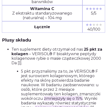
barwników
Witamina C
★★★★★
Z ekstraktu standaryzowanego
5/5
(naturalna) – 104 mg
★★
★★★
Łącznie
40/100
Plusy składu
Ten suplement diety otrzymał od nas
25 pkt za
kolagen
– VERISOL® F bioaktywne peptydy
kolagenowe rybie o masie cząsteczkowej 2000
Da
[1]
.
5 pkt przyznaliśmy za to, że VERISOL® F
jest surowcem kolagenowym, którego
efekty na skórę potwierdza badanie
naukowe. W badaniu zaobserwowano: u
osób, które przez 2 miesiące
suplementowały ten kolagen, zmarszczki
wokół oczu
zmniejszyły się o 15%
. Wyniki
badania wykazały również statystycznie