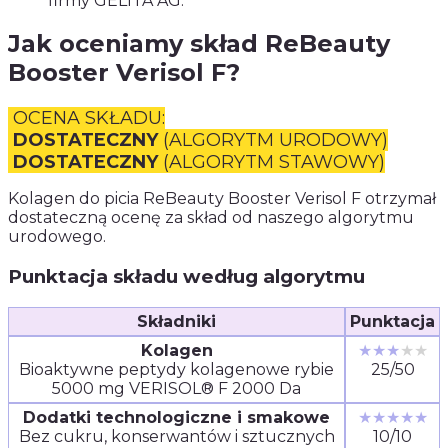
firmy GELITA AG.
Jak oceniamy skład ReBeauty
Booster Verisol F?
OCENA SKŁADU:
DOSTATECZNY
(ALGORYTM URODOWY)
DOSTATECZNY
(ALGORYTM STAWOWY)
Kolagen do picia ReBeauty Booster Verisol F otrzymał
dostateczną ocenę za skład od naszego algorytmu
urodowego.
Punktacja składu według algorytmu
Składniki
Punktacja
Kolagen
★★★
★★
Bioaktywne peptydy kolagenowe rybie
25/50
5000 mg VERISOL® F 2000 Da
Dodatki technologiczne i smakowe
★★★★★
Bez cukru, konserwantów i sztucznych
10/10