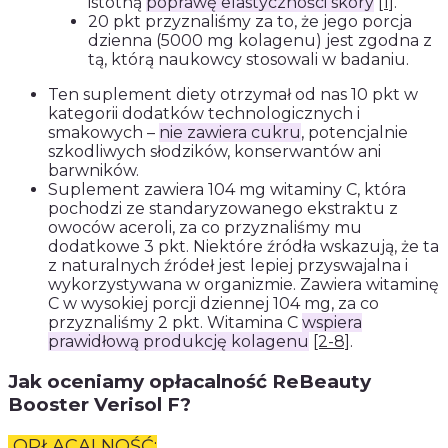
istotną
poprawę elastyczności skóry
[1]
.
20 pkt przyznaliśmy za to, że jego porcja
dzienna (5000 mg kolagenu) jest zgodna z
tą, którą naukowcy stosowali w badaniu.
Ten suplement diety otrzymał od nas 10 pkt w
kategorii dodatków technologicznych i
smakowych –
nie zawiera cukru
, potencjalnie
szkodliwych słodzików, konserwantów ani
barwników.
Suplement zawiera 104 mg witaminy C, która
pochodzi ze standaryzowanego ekstraktu z
owoców aceroli, za co przyznaliśmy mu
dodatkowe 3 pkt. Niektóre źródła wskazują, że ta
z naturalnych źródeł jest lepiej przyswajalna i
wykorzystywana w organizmie. Zawiera witaminę
C w wysokiej porcji dziennej 104 mg, za co
przyznaliśmy 2 pkt. Witamina C
wspiera
prawidłową produkcję kolagenu
[2-8]
.
Jak oceniamy opłacalność ReBeauty
Booster Verisol F?
OPŁACALNOŚĆ: