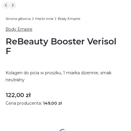
Strona główna
Marki inne
Body Empire
Body Empire
ReBeauty Booster Verisol
F
Kolagen do picia w proszku, 1 miarka dziennie, smak
neutralny
Cena
122,00 zł
Cena producenta:
149,00 zł
Rabat ilościowy
Opcjonalne