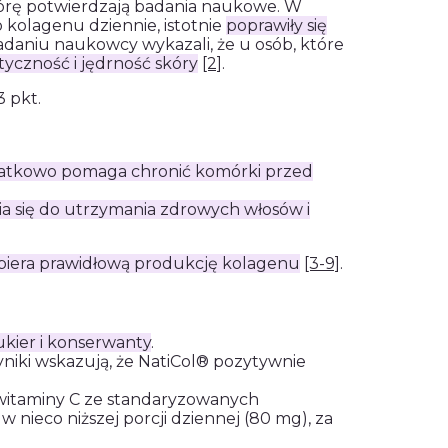
kórę potwierdzają badania naukowe. W
kolagenu dziennie, istotnie
poprawiły się
adaniu naukowcy wykazali, że u osób, które
styczność i jędrność skóry
[2]
.
3 pkt.
Dodatkowo pomaga chronić komórki przed
 się do utrzymania zdrowych włosów i
piera prawidłową produkcję kolagenu
[3-9]
.
ukier i konserwanty
.
yniki wskazują, że NatiCol® pozytywnie
 witaminy C ze standaryzowanych
 nieco niższej porcji dziennej (80 mg), za