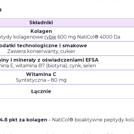
u
Składniki
Kolagen
ptydy kolagenowe
rybie
600 mg NatiCol® 4000 Da
odatki technologiczne i smakowe
Zawiera konserwanty, cukier
iny i minerały z oświadczeniami EFSA
ina E, witamina B7 (biotyna), cynk, selen
Witamina C
Syntetyczna – 80 mg
Łącznie
4.8 pkt za kolagen
– NatiCol® bioaktywne peptydy kol