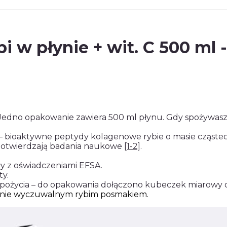
i w płynie + wit. C 500 ml -
edno opakowanie zawiera 500 ml płynu. Gdy spożywasz 1
– bioaktywne peptydy kolagenowe rybie o masie cząst
 potwierdzają badania naukowe
[1-2]
.
ły z oświadczeniami EFSA.
ty.
spożycia – do opakowania dołączono kubeczek miarowy o
katnie wyczuwalnym rybim posmakiem.