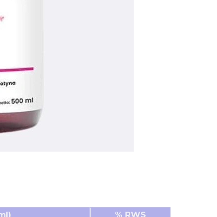
ml)
% RWS