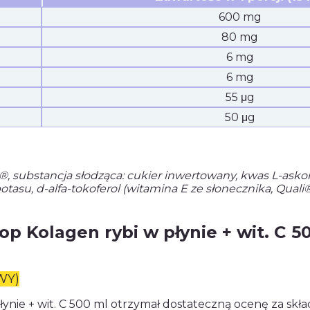
600 mg
80 mg
6 mg
6 mg
55 μg
50 μg
, substancja słodząca: cukier inwertowany, kwas L-asko
tasu, d-alfa-tokoferol (witamina E ze słonecznika, Quali®-
p Kolagen rybi w płynie + wit. C 5
WY)
płynie + wit. C 500 ml otrzymał dostateczną ocenę za s