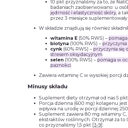
10 pkt przyznaliśmy za to, że Na
badaniach zaobserwowano: u osób
jędrność i elastyczność skóry
, a t
przez 3 miesiące suplementowały
W składzie znajdują się również składni
witamina E
(50% RWS) –
pomaga 
biotyna
(100% RWS) –
przyczynia 
cynk
(60% RWS) –
przyczynia się
stresem oksydacyjnym
.
selen
(100% RWS) –
pomaga w och
paznokci
.
Zawiera witaminę C w wysokiej porcji d
Minusy składu
Suplement diety otrzymał od nas 5 pk
Porcja dzienna (600 mg) kolagenu jest 
wpływa na urodę w porcji dziennej 2
Suplement zawiera 80 mg witaminy C, 
ekstraktów roślinnych. Otrzymał za to 
co przyznaliśmy 1,5 pkt
[3-9]
.