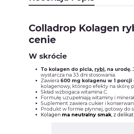
Colladrop Kolagen ryb
cenie
W skrócie
To kolagen do picia,
rybi
, na urodę.
J
wystarcza na 33 dni stosowania.
Zawiera
600 mg kolagenu w 1 porcji
kolagenowy, którego efekty na skórę
Skład wzbogaca witamina C.
Formułę uzupełniają witaminy i minera
Suplement zawiera cukier i konserwan
Produkt w formie płynnej, gotowy do 
Kolagen
ma neutralny smak
, z deli