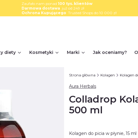
Zaufało nam ponad
100 tys. klientów
Darmowa dostawa
już od 249 zł
Ochrona Kupującego
Trusted Shops do 10 000 zł
y diety
Kosmetyki
Marki
Jak oceniamy?
O
Strona główna
Kolagen
Kolagen do
Aura Herbals
Colladrop Kola
500 ml
Kolagen do picia w płynie, 15 ml