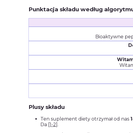
Punktacja składu według algorytm
Bioaktywne pe
D
Witam
Witam
Plusy składu
Ten suplement diety otrzymał od nas
1
Da
[1-2]
.