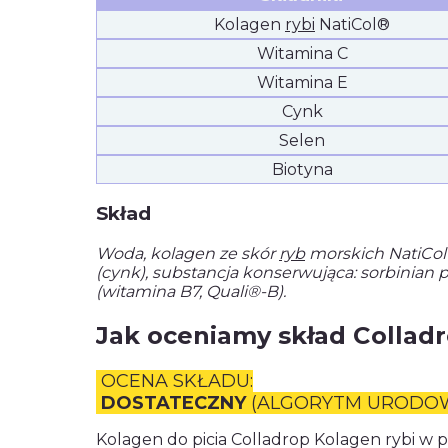
Kolagen
rybi
NatiCol®
Witamina C
Witamina E
Cynk
Selen
Biotyna
Skład
Woda, kolagen ze skór
ryb
morskich NatiCol®
(cynk), substancja konserwująca: sorbinian po
(witamina B7, Quali®-B).
Jak oceniamy skład Colladro
OCENA SKŁADU:
DOSTATECZNY
(ALGORYTM URODO
Kolagen do picia Colladrop Kolagen rybi w 