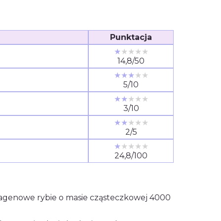
Punktacja
★
★★★★
14,8/50
★★★
★★
5/10
★★
★★★
3/10
★★
★★★
2/5
★
★★★★
24,8/100
agenowe rybie o masie cząsteczkowej 4000