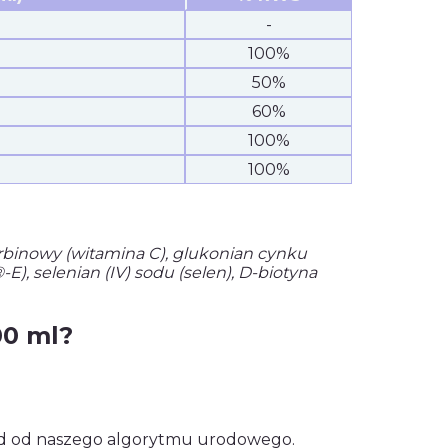
-
100%
50%
60%
100%
100%
rbinowy (witamina C), glukonian cynku
E), selenian (IV) sodu (selen), D-biotyna
00 ml?
kład od naszego algorytmu urodowego.