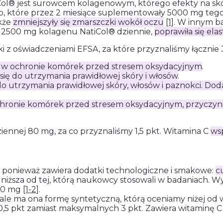
tiCol® jest surowcem kolagenowym, którego efekty na s
, które przez 2 miesiące suplementowały 5000 mg tego 
akże
zmniejszyły się zmarszczki wokół oczu
[1]
. W innym b
 2500 mg kolagenu NatiCol® dziennie,
poprawiła się ela
ki z oświadczeniami EFSA, za które przyznaliśmy łącznie 
w ochronie komórek przed stresem oksydacyjnym
.
się do utrzymania prawidłowej skóry i włosów
.
 do utrzymania prawidłowej skóry, włosów i paznokci. 
ronie komórek przed stresem oksydacyjnym, przyczynia
ziennej 80 mg, za co przyznaliśmy 1,5 pkt. Witamina C
ws
t ponieważ zawiera dodatki technologiczne i smakowe:
c
niższa od tej, którą naukowcy stosowali w badaniach. W
500 mg
[1-2]
.
ale ma ona formę syntetyczną, którą oceniamy niżej od
0,5 pkt zamiast maksymalnych 3 pkt. Zawiera witaminę C w