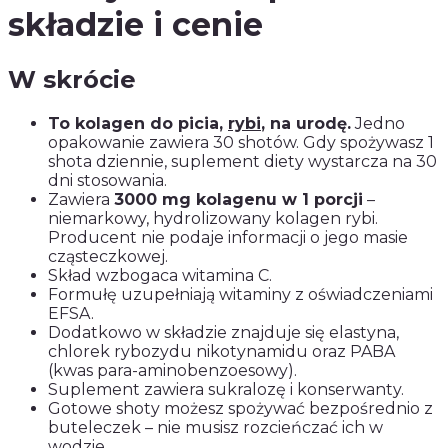
składzie i cenie
W skrócie
To kolagen do picia,
rybi
, na urodę.
Jedno
opakowanie zawiera 30 shotów. Gdy spożywasz 1
shota dziennie, suplement diety wystarcza na 30
dni stosowania.
Zawiera
3000 mg kolagenu w 1 porcji
–
niemarkowy, hydrolizowany kolagen rybi.
Producent nie podaje informacji o jego masie
cząsteczkowej.
Skład wzbogaca witamina C.
Formułę uzupełniają witaminy z oświadczeniami
EFSA.
Dodatkowo w składzie znajduje się elastyna,
chlorek rybozydu nikotynamidu oraz PABA
(kwas para-aminobenzoesowy).
Suplement zawiera sukralozę i konserwanty.
Gotowe shoty możesz spożywać bezpośrednio z
buteleczek – nie musisz rozcieńczać ich w
wodzie.