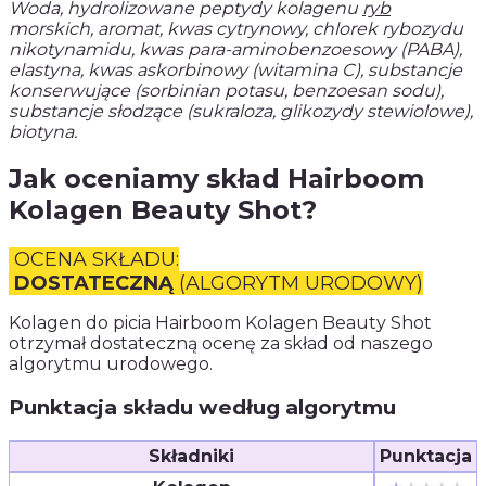
Woda, hydrolizowane peptydy kolagenu
ryb
morskich, aromat, kwas cytrynowy, chlorek rybozydu
nikotynamidu, kwas para-aminobenzoesowy (PABA),
elastyna, kwas askorbinowy (witamina C), substancje
konserwujące (sorbinian potasu, benzoesan sodu),
substancje słodzące (sukraloza, glikozydy stewiolowe),
biotyna.
Jak oceniamy skład Hairboom
Kolagen Beauty Shot?
OCENA SKŁADU:
DOSTATECZNĄ
(ALGORYTM URODOWY)
Kolagen do picia Hairboom Kolagen Beauty Shot
otrzymał dostateczną ocenę za skład od naszego
algorytmu urodowego.
Punktacja składu według algorytmu
Składniki
Punktacja