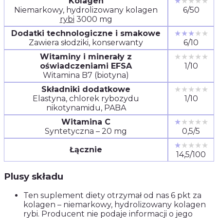
Kolagen
★
★★★★
Niemarkowy, hydrolizowany kolagen
6/50
rybi
3000 mg
Dodatki technologiczne i smakowe
★★★
★★
Zawiera słodziki, konserwanty
6/10
Witaminy i minerały z
★★★★★
oświadczeniami EFSA
1/10
Witamina B7 (biotyna)
Składniki dodatkowe
★★★★★
Elastyna, chlorek rybozydu
1/10
nikotynamidu, PABA
Witamina C
★
★★★★
Syntetyczna – 20 mg
0,5/5
★
★★★★
Łącznie
14,5/100
Plusy składu
Ten suplement diety otrzymał od nas 6 pkt za
kolagen – niemarkowy, hydrolizowany kolagen
rybi. Producent nie podaje informacji o jego