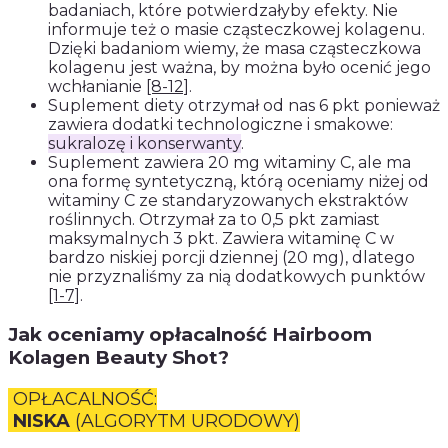
badaniach, które potwierdzałyby efekty. Nie
informuje też o masie cząsteczkowej kolagenu.
Dzięki badaniom wiemy, że masa cząsteczkowa
kolagenu jest ważna, by można było ocenić jego
wchłanianie
[8-12]
.
Suplement diety otrzymał od nas 6 pkt ponieważ
zawiera dodatki technologiczne i smakowe:
sukralozę i konserwanty
.
Suplement zawiera 20 mg witaminy C, ale ma
ona formę syntetyczną, którą oceniamy niżej od
witaminy C ze standaryzowanych ekstraktów
roślinnych. Otrzymał za to 0,5 pkt zamiast
maksymalnych 3 pkt. Zawiera witaminę C w
bardzo niskiej porcji dziennej (20 mg), dlatego
nie przyznaliśmy za nią dodatkowych punktów
[1-7]
.
Jak oceniamy opłacalność Hairboom
Kolagen Beauty Shot?
OPŁACALNOŚĆ:
NISKA
(ALGORYTM URODOWY)