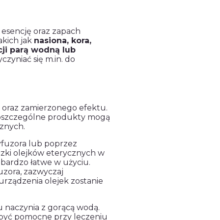
ą esencję oraz zapach
akich jak
nasiona, kora,
cji parą wodną lub
czyniać się m.in. do
i oraz zamierzonego efektu.
poszczególne produkty mogą
cznych.
yfuzora lub poprzez
czki olejków eterycznych w
 bardzo łatwe w użyciu.
uzora, zazwyczaj
urządzenia olejek zostanie
u naczynia z gorącą wodą.
być pomocne przy leczeniu