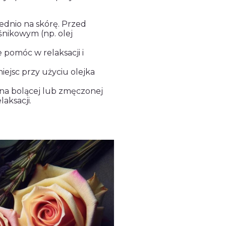
ednio na skórę. Przed
śnikowym (np. olej
 pomóc w relaksacji i
ejsc przy użyciu olejka
 na bolącej lub zmęczonej
laksacji.