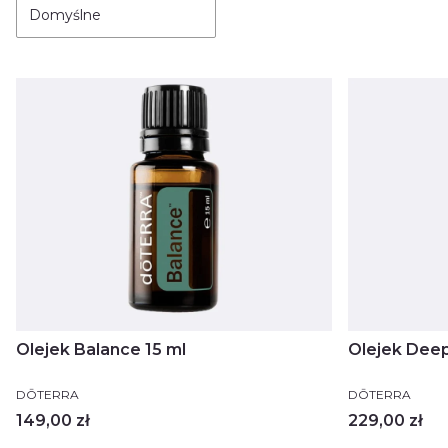
Domyślne
Olejek Balance 15 ml
Olejek Deep
PRODUCENT
PRODUCENT
DŌTERRA
DŌTERRA
Cena
Cena
149,00 zł
229,00 zł