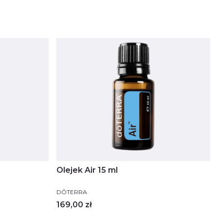
Olejek Air 15 ml
PRODUCENT
DŌTERRA
Cena
169,00 zł