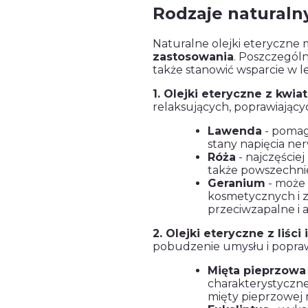
Rodzaje naturaln
Naturalne olejki eteryczne 
zastosowania
. Poszczególn
także stanowić wsparcie w 
1. Olejki eteryczne z kwi
relaksujących, poprawiającyc
Lawenda
- pomag
stany napięcia ne
Róża
- najczęściej
także powszechni
Geranium
- może 
kosmetycznych i z
przeciwzapalne i 
2. Olejki eteryczne z liści 
pobudzenie umysłu i popraw
Mięta pieprzowa
charakterystyczne
mięty pieprzowej