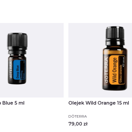
 Blue 5 ml
Olejek Wild Orange 15 ml
PRODUCENT
DŌTERRA
Cena
79,00 zł