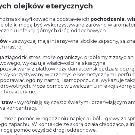
ych olejków eterycznych
można sklasyfikować na podstawie ich
pochodzenia, wła
e olejki mogą być wykorzystywane zarówno w aromaterapi
leczeniu infekcji górnych dróg oddechowych.
atów
- zazwyczaj mają intensywne, słodkie zapachy, są zn
h nastrój.
a złagodzić stres, może ograniczyć problemy z zasypian
rwowego, wykazuje właściwości relaksacyjne
 pozyskiwany z płatków róży damasceńskiej, działa odpręż
e wykorzystywany w przemyśle kosmetycznym i perfu
poprawiać ogólny nastrój i samopoczucie, wykazuje takż
drowotnych. Może pomóc w zwalczaniu infekcji skórnyc
antybakteryjne.
i traw
- wyróżniają się często świeżym i orzeźwiającym a
a koncentracji.
- może pomóc w łagodzeniu napięcia i bólu głowy za sp
go zapachu. W kontakcie ze skórą działa chłodząco, a in
 mogą pomóc oczyścić drogi oddechowe.