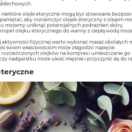
 oddechowych.
 niektóre olejki eteryczne mogą być stosowane bezpośr
pamiętać, aby rozcieńczyć olejek eteryczny z olejem no
mu możemy uniknąć potencjalnych podrażnień skóry.
 kropel olejku eterycznego do wanny z ciepłą wodą może
 aktywności fizycznej warto wykonać masaż obolałych mi
ęki swoim właściwościom może złagodzić napięcie.
e rozcieńczonych olejków na kompres i umieszczanie go
, czy nadgarstku może ukoić mięśnie i przyczynić się do re
eteryczne