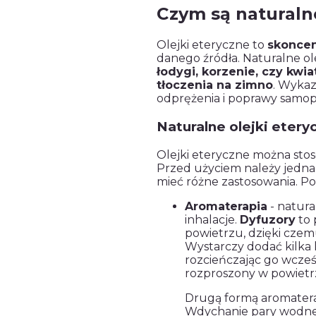
Czym są naturalne
Olejki eteryczne to
skoncen
danego źródła. Naturalne ole
łodygi, korzenie, czy kwia
tłoczenia na zimno
. Wykaz
odprężenia i poprawy samop
Naturalne olejki etery
Olejki eteryczne można stos
Przed użyciem należy jedna
mieć różne zastosowania. Po
Aromaterapia
- natura
inhalacje.
Dyfuzory
to 
powietrzu, dzięki czem
Wystarczy dodać kilka 
rozcieńczając go wcześ
rozproszony w powietrz
Drugą formą aromatera
Wdychanie pary wodnej