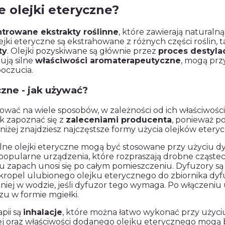
 olejki eteryczne?
trowane ekstrakty roślinne
, które zawierają naturaln
jki eteryczne są ekstrahowane z różnych części roślin, t
ty
. Olejki pozyskiwane są głównie przez
proces destyla
ują silne
właściwości aromaterapeutyczne
, mogą przy
oczucia.
czne - jak używać?
ować na wiele sposobów, w zależności od ich właściwośc
k zapoznać się z
zaleceniami producenta
, ponieważ 
niżej znajdziesz najczęstsze formy użycia olejków etery
lne olejki eteryczne mogą być stosowane przy użyciu d
popularne urządzenia, które rozpraszają drobne cząste
u zapach unosi się po całym pomieszczeniu. Dyfuzory są
kropel ulubionego olejku eterycznego do zbiornika dyf
niej w wodzie, jeśli dyfuzor tego wymaga. Po włączeniu 
u w formie mgiełki.
pii są
inhalacje
, które można łatwo wykonać przy użyci
 oraz właściwości dodanego olejku eterycznego mogą 