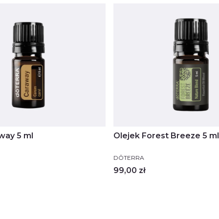
way 5 ml
Olejek Forest Breeze 5 ml
PRODUCENT
DŌTERRA
Cena
99,00 zł