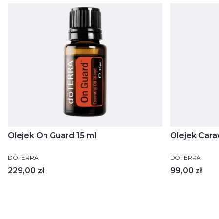
Olejek On Guard 15 ml
Olejek Cara
PRODUCENT
PRODUCENT
DŌTERRA
DŌTERRA
Cena
Cena
229,00 zł
99,00 zł