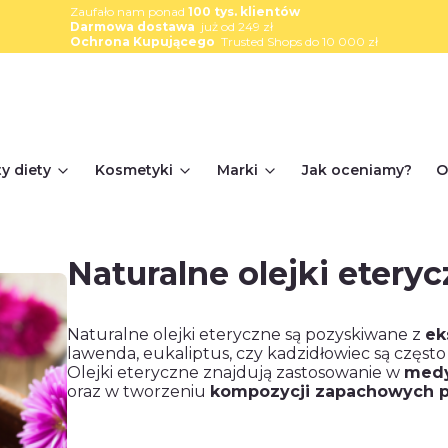
Zaufało nam ponad
100 tys. klientów
Darmowa dostawa
już od 249 zł
Ochrona Kupującego
Trusted Shops do 10 000 zł
y diety
Kosmetyki
Marki
Jak oceniamy?
O
Naturalne olejki etery
Naturalne olejki eteryczne są pozyskiwane z
ek
lawenda, eukaliptus, czy kadzidłowiec są często
Olejki eteryczne znajdują zastosowanie w
medyc
oraz w tworzeniu
kompozycji zapachowych 