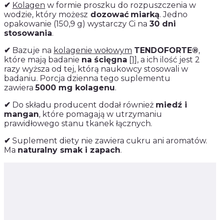
✔
Kolagen
w formie proszku do rozpuszczenia w
wodzie, który możesz
dozować
miarką
. Jedno
opakowanie (150,9 g) wystarczy Ci na
30 dni
stosowania
.
✔
Bazuje na
kolagenie wołowym
TENDOFORTE®
,
które mają badanie
na ścięgna
[1]
, a ich ilość jest 2
razy wyższa od tej, którą naukowcy stosowali w
badaniu. Porcja dzienna tego suplementu
zawiera
5000 mg kolagenu
.
✔
Do składu producent dodał również
miedź i
mangan
, które pomagają w utrzymaniu
prawidłowego stanu tkanek łącznych.
✔
Suplement diety nie zawiera cukru ani aromatów.
Ma
naturalny smak i zapach
.