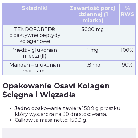
Składniki
Zawartość porcji
%
dziennej (1
RWS
miarka)
TENDOFORTE®
5000 mg
-
bioaktywne peptydy
kolagenowe
Miedź – glukonian
1 mg
100%
miedzi (II)
Mangan – glukonian
1,8 mg
90%
manganu
Opakowanie Osavi Kolagen
Ścięgna i Więzadła
Jedno opakowanie zawiera 150,9 g proszku,
który wystarcza na 30 dni stosowania.
Całkowita masa netto: 150,9 g.