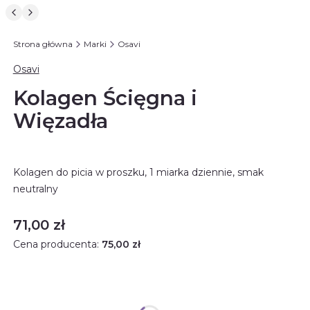
Strona główna
Marki
Osavi
Osavi
Kolagen Ścięgna i
Więzadła
Kolagen do picia w proszku, 1 miarka dziennie, smak
neutralny
Cena
71,00 zł
Cena producenta:
75,00 zł
Rabat ilościowy
Opcjonalne