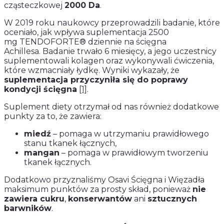
cząsteczkowej
2000 Da
.
W 2019 roku naukowcy przeprowadzili badanie, które
oceniało, jak wpływa suplementacja 2500
mg TENDOFORTE® dziennie na ścięgna
Achillesa. Badanie trwało 6 miesięcy, a jego uczestnicy
suplementowali kolagen oraz wykonywali ćwiczenia,
które wzmacniały łydkę. Wyniki wykazały, że
suplementacja przyczyniła się do poprawy
kondycji ścięgna
[1]
.
Suplement diety otrzymał od nas również dodatkowe
punkty za to, że zawiera:
miedź
– pomaga w utrzymaniu prawidłowego
stanu tkanek łącznych,
mangan
– pomaga w prawidłowym tworzeniu
tkanek łącznych.
Dodatkowo przyznaliśmy Osavi Ścięgna i Więzadła
maksimum punktów za prosty skład, ponieważ
nie
zawiera cukru
,
konserwantów
ani
sztucznych
barwników
.