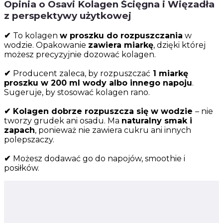
Opinia o Osavi Kolagen Ścięgna i Więzadła
z perspektywy użytkowej
✔
To kolagen
w proszku do rozpuszczania
w
wodzie. Opakowanie
zawiera miarkę
, dzięki której
możesz precyzyjnie dozować kolagen.
✔
Producent zaleca, by rozpuszczać
1 miarkę
proszku w 200 ml wody albo innego napoju
.
Sugeruje, by stosować kolagen rano.
✔ Kolagen dobrze rozpuszcza się w wodzie
– nie
tworzy grudek ani osadu. Ma
naturalny smak i
zapach
, ponieważ nie zawiera cukru ani innych
polepszaczy.
✔
Możesz dodawać go do napojów, smoothie i
posiłków.