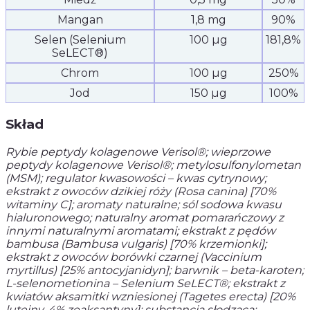
Mangan
1,8 mg
90%
Selen (Selenium
100 µg
181,8%
SeLECT®)
Chrom
100 µg
250%
Jod
150 µg
100%
Skład
Rybie peptydy kolagenowe Verisol®; wieprzowe
peptydy kolagenowe Verisol®; metylosulfonylometan
(MSM); regulator kwasowości – kwas cytrynowy;
ekstrakt z owoców dzikiej róży (Rosa canina) [70%
witaminy C]; aromaty naturalne; sól sodowa kwasu
hialuronowego; naturalny aromat pomarańczowy z
innymi naturalnymi aromatami; ekstrakt z pędów
bambusa (Bambusa vulgaris) [70% krzemionki];
ekstrakt z owoców borówki czarnej (Vaccinium
myrtillus) [25% antocyjanidyn]; barwnik – beta-karoten;
L-selenometionina – Selenium SeLECT®; ekstrakt z
kwiatów aksamitki wzniesionej (Tagetes erecta) [20%
luteiny, 4% zeaksantyny]; substancja słodząca: