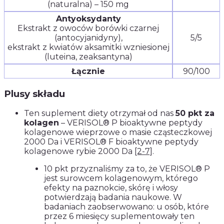
(naturalna) – 150 mg
Antyoksydanty
Ekstrakt z owoców borówki czarnej
(antocyjanidyny),
5/5
ekstrakt z kwiatów aksamitki wzniesionej
(luteina, zeaksantyna)
Łącznie
90/100
Plusy składu
Ten suplement diety otrzymał od nas
50 pkt za
kolagen
– VERISOL® P bioaktywne peptydy
kolagenowe wieprzowe o masie cząsteczkowej
2000 Da i VERISOL® F bioaktywne peptydy
kolagenowe rybie 2000 Da
[2-7]
.
10 pkt przyznaliśmy za to, że VERISOL® P
jest surowcem kolagenowym, którego
efekty na paznokcie, skórę i włosy
potwierdzają badania naukowe. W
badaniach zaobserwowano: u osób, które
przez 6 miesięcy suplementowały ten