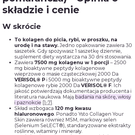
składzie i cenie
W skrócie
To kolagen do picia, rybi, w proszku, na
urodę i na stawy.
Jedno opakowanie zawiera 30
saszetek. Gdy spożywasz 1 saszetkę dziennie,
suplement diety wystarcza na 30 dni stosowania.
Zawiera
7500 mg kolagenu w 1 porcji
– 2500
mg bioaktywne peptydy kolagenowe
wieprzowe o masie cząsteczkowej 2000 Da
VERISOL® P
i 5000 mg bioaktywne peptydy
kolagenowe rybie 2000 Da
VERISOL® F
. Ich
jakość potwierdzają dokumentacja producenta i
literatura naukowa. Mają
badania na skórę, włosy
i paznokcie
[1-7]
.
Skład wzbogaca
120 mg kwasu
hialuronowego
. Ponadto Ysto Collagen Your
Skin zawiera również MSM, markowy selen
(Selenium SeLECT®), standaryzowane ekstrakty
roślinne, witaminy i minerały.