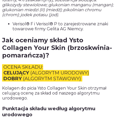
glikozydy stewiolowe; glukonian manganu (mangan);
glukonian miedzi (II) (miedź); pikolinian chromu
(chrom); jodek potasu (jod).
Verisol® F i Verisol® P to zarejestrowane znaki
towarowe firmy Gelita AG Niemcy.
Jak oceniamy skład Ysto
Collagen Your Skin (brzoskwinia-
pomarańcza)?
OCENA SKŁADU:
CELUJĄCY
(ALGORYTM URODOWY)
DOBRY
(ALGORYTM STAWOWY)
Kolagen do picia Ysto Collagen Your Skin otrzymał
celującą ocenę za skład od naszego algorytmu
urodowego.
Punktacja składu według algorytmu
urodowego