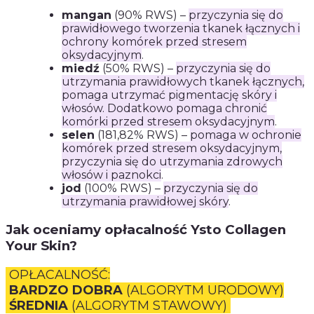
mangan
(90% RWS) –
przyczynia się do
prawidłowego tworzenia tkanek łącznych i
ochrony komórek przed stresem
oksydacyjnym
.
miedź
(50% RWS) –
przyczynia się do
utrzymania prawidłowych tkanek łącznych,
pomaga utrzymać pigmentację skóry i
włosów. Dodatkowo pomaga chronić
komórki przed stresem oksydacyjnym
.
selen
(181,82% RWS) –
pomaga w ochronie
komórek przed stresem oksydacyjnym,
przyczynia się do utrzymania zdrowych
włosów i paznokci
.
jod
(100% RWS) –
przyczynia się do
utrzymania prawidłowej skóry
.
Jak oceniamy opłacalność Ysto Collagen
Your Skin?
OPŁACALNOŚĆ:
BARDZO DOBRA
(ALGORYTM URODOWY)
ŚREDNIA
(ALGORYTM STAWOWY)