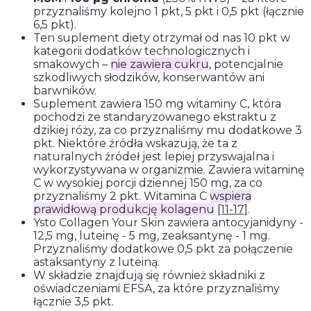
przyznaliśmy kolejno 1 pkt, 5 pkt i 0,5 pkt (łącznie
6,5 pkt).
Ten suplement diety otrzymał od nas 10 pkt w
kategorii dodatków technologicznych i
smakowych –
nie zawiera cukru
, potencjalnie
szkodliwych słodzików, konserwantów ani
barwników.
Suplement zawiera 150 mg witaminy C, która
pochodzi ze standaryzowanego ekstraktu z
dzikiej róży, za co przyznaliśmy mu dodatkowe 3
pkt. Niektóre źródła wskazują, że ta z
naturalnych źródeł jest lepiej przyswajalna i
wykorzystywana w organizmie. Zawiera witaminę
C w wysokiej porcji dziennej 150 mg, za co
przyznaliśmy 2 pkt. Witamina C
wspiera
prawidłową produkcję kolagenu
[11-17]
.
Ysto Collagen Your Skin zawiera antocyjanidyny -
12,5 mg, luteinę - 5 mg, zeaksantynę - 1 mg.
Przyznaliśmy dodatkowe 0,5 pkt za połączenie
astaksantyny z luteiną.
W składzie znajdują się również składniki z
oświadczeniami EFSA, za które przyznaliśmy
łącznie 3,5 pkt.