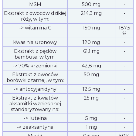
MSM
500 mg
-
Ekstrakt z owoców dzikiej
214,3 mg
-
róży, w tym:
-> witamina C
150 mg
187,5
%
Kwas hialuronowy
120 mg
-
Ekstrakt z pędów
61,1 mg
-
bambusa, w tym:
-> 70% krzemionki
42,8 mg
-
Ekstrakt z owoców
50 mg
-
borówki czarnej, w tym:
-> antocyjanidyny
12,5 mg
-
Ekstrakt z kwiatów
25 mg
-
aksamitki wzniesionej
standaryzowany na:
-> luteina
5 mg
-
-> zeaksantyna
1 mg
-
Miedź
0,5 mg
50%