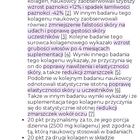
kolagen, naukowcy zaobserwowali szybszy
wzrost paznokci +12% i spadek łamliwości
paznokci -42%
[2]
. W innym badaniu tego
kolagenu naukowcy zaobserwowali
również
zmniejszenie falistości skóry na
udach i poprawę gęstości skóry
uczestników
[3]
. Kolejne badanie tego
surowca kolagenowego wykazało
wzrost
grubości włosów po 4 miesiącach
suplementacji
[4]
. Wyniki innego badania
tego kolagenu wykazały, że przyczynia się
on do
poprawy nawilżenia i elastyczności
skóry
, a także
redukcji zmarszczek
[5]
.
Podobnie w kolejnym badaniu naukowcy
odnotowali statystycznie istotną
poprawę
elastyczności skóry u uczestników
[6]
.
Także w innym badaniu wyniki wykazały i że
suplementacja tego kolagenu przyczynia
się do statystycznie istotnej
redukcji
zmarszczek wokół oczu
[7]
.
20 pkt przyznaliśmy za to, że jego porcja
dzienna (2500 mg kolagenu) jest zgodna z
tą, którą naukowcy stosowali w badaniach.
20 pkt za drugi kolagen w składzie