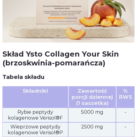
Skład Ysto Collagen Your Skin
(brzoskwinia-pomarańcza)
Tabela składu
Składniki
Zawartość
%
porcji dziennej
RWS
(1 saszetka)
Rybie peptydy
5000 mg
-
kolagenowe Verisol®F
Wieprzowe peptydy
2500 mg
-
kolagenowe Verisol®P