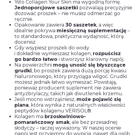
Ysto Collagen Your Skin ma wygodną formę.
Jednoporcjowe saszetki
pozwalają precyzyjnie
dozować proszek – nie musisz odmierzać go
ręcznie.
Opakowanie zawiera
30 saszetek
, a więc
idealnie pokrywa
miesięczną suplementację
–
to standardowa, praktyczna wydajność, którą
docenisz.
Gdy wsypiesz proszek do wody
i dokładnie wymieszasz kolagen,
rozpuścisz
go bardzo łatwo
i stworzysz klarowny napój.
Na powierzchni
mogą unosić się błyszczące
grudki
, bo proszek zawiera dużą porcję kwasu
hialuronowego, który przyciąga wilgoć. Grudki
możesz jednak łatwo wymieszać. Powstają,
ponieważ producent suplement nie zawiera
antyzbrylaczy, takich jak dwutlenek krzemu.
Jeśli mocno wstrząśniesz,
może pojawić się
piana
, która wynika z naturalnych właściwości
peptydów kolagenu VERISOL®.
Kolagen ma
brzoskwiniowo-
pomarańczowy smak
, ale bez przesadnej
słodyczy – raczej wyważony. W naszej ocenie
napój jest przyjemny do wypicia, nawet dla osób,