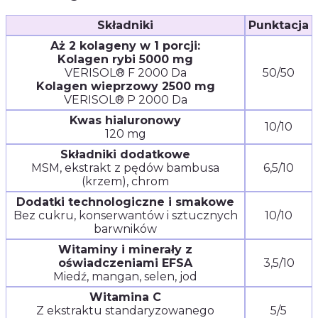
Składniki
Punktacja
Aż 2 kolageny w 1 porcji:
Kolagen rybi 5000 mg
VERISOL® F 2000 Da
50/50
Kolagen wieprzowy 2500 mg
VERISOL® P 2000 Da
Kwas hialuronowy
10/10
120 mg
Składniki dodatkowe
MSM, ekstrakt z pędów bambusa
6,5/10
(krzem), chrom
Dodatki technologiczne i smakowe
Bez cukru, konserwantów i sztucznych
10/10
barwników
Witaminy i minerały z
oświadczeniami EFSA
3,5/10
Miedź, mangan, selen, jod
Witamina C
Z ekstraktu standaryzowanego
5/5