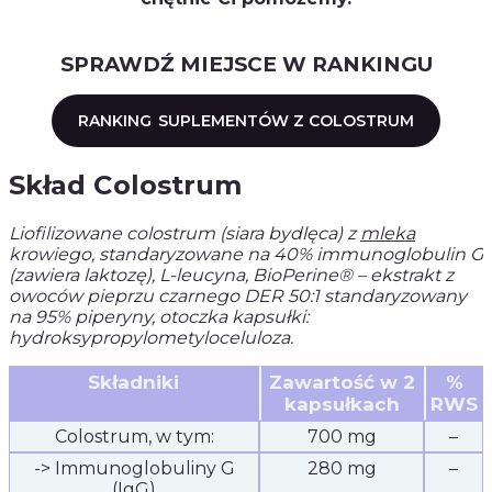
SPRAWDŹ MIEJSCE W RANKINGU
RANKING
SUPLEMENTÓW Z COLOSTRUM
Skład Colostrum
Liofilizowane colostrum (siara bydlęca) z
mleka
krowiego, standaryzowane na 40% immunoglobulin G
(zawiera laktozę), L-leucyna, BioPerine® – ekstrakt z
owoców pieprzu czarnego DER 50:1 standaryzowany
na 95% piperyny, otoczka kapsułki:
hydroksypropylometyloceluloza.
Składniki
Zawartość w 2
%
kapsułkach
RWS
Colostrum, w tym:
700 mg
–
-> Immunoglobuliny G
280 mg
–
(IgG)