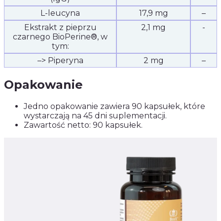
L-leucyna
17,9 mg
–
Ekstrakt z pieprzu
2,1 mg
-
czarnego BioPerine®, w
tym:
–> Piperyna
2 mg
–
Opakowanie
Jedno opakowanie zawiera 90 kapsułek, które
wystarczają na 45 dni suplementacji.
Zawartość netto: 90 kapsułek.