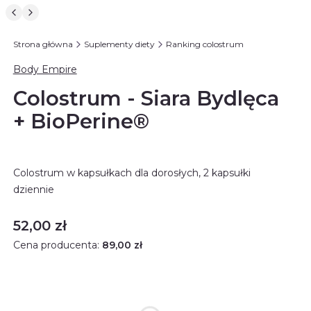
Strona główna
Suplementy diety
Ranking colostrum
Body Empire
Colostrum - Siara Bydlęca
+ BioPerine®
Colostrum w kapsułkach dla dorosłych, 2 kapsułki
dziennie
Cena
52,00 zł
Cena producenta:
89,00 zł
Rabat ilościowy
Opcjonalne