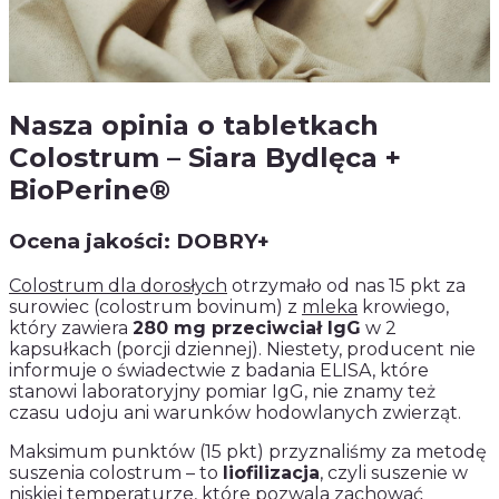
Nasza opinia o tabletkach
Colostrum – Siara Bydlęca +
BioPerine®
Ocena jakości: DOBRY+
Colostrum dla dorosłych
otrzymało od nas 15 pkt za
surowiec (colostrum bovinum) z
mleka
krowiego,
który zawiera
280 mg przeciwciał IgG
w 2
kapsułkach (porcji dziennej). Niestety, producent nie
informuje o świadectwie z badania ELISA, które
stanowi laboratoryjny pomiar IgG, nie znamy też
czasu udoju ani warunków hodowlanych zwierząt.
Maksimum punktów (15 pkt) przyznaliśmy za metodę
suszenia colostrum – to
liofilizacja
, czyli suszenie w
niskiej temperaturze, które pozwala zachować