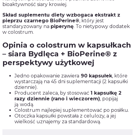
bioaktywność siary krowiej.
Skład suplementu diety wzbogaca ekstrakt z
pieprzu czarnego BioPerine®
, który jest
standaryzowany na
piperynę
. To nietypowy dodatek
w colostrum.
Opinia o colostrum w kapsułkach
– siara Bydlęca + BioPerine® z
perspektywy użytkowej
Jedno opakowanie zawiera
90 kapsułek
, które
wystarczają na 45 dni suplementacji (2 kapsułki
dziennie).
Producent zaleca, by stosować
1 kapsułkę 2
razy dziennie (rano i wieczorem)
, popijaj
ją
wodą.
Colostrum najlepiej suplementować po posiłku.
Otoczka kapsułki powstała z celulozy, a jej
wielkość uznajemy za standardową.