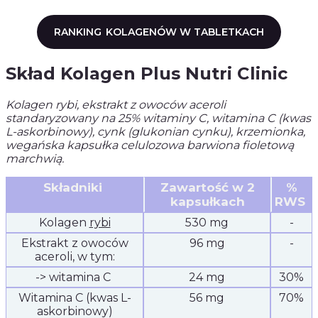
RANKING
KOLAGENÓW W TABLETKACH
Skład Kolagen Plus Nutri Clinic
Kolagen rybi, ekstrakt z owoców aceroli
standaryzowany na 25% witaminy C, witamina C (kwas
L-askorbinowy), cynk (glukonian cynku), krzemionka,
wegańska kapsułka celulozowa barwiona fioletową
marchwią.
Składniki
Zawartość w 2
%
kapsułkach
RWS
Kolagen
rybi
530 mg
-
Ekstrakt z owoców
96 mg
-
aceroli, w tym:
-> witamina C
24 mg
30%
Witamina C (kwas L-
56 mg
70%
askorbinowy)