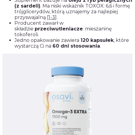
Suplement bazuje na
oleju z ryb pelagicznych
(z sardeli)
. Ma niski wskaźnik TOXOX: 6,6 i formę
trójglicerydów, którą uznajemy za najlepiej
przyswajalną
[1-3]
.
Producent zawarł w
składzie
przeciwutleniacze
: mieszaninę
tokoferoli.
Jedno opakowanie zawiera
120 kapsułek
, które
wystarczą Ci na
60 dni stosowania
.