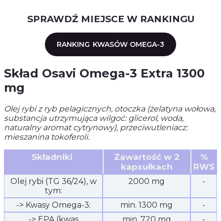
SPRAWDŹ MIEJSCE W RANKINGU
RANKING
KWASÓW OMEGA-3
Skład Osavi Omega-3 Extra 1300
mg
Olej rybi z ryb pelagicznych, otoczka (żelatyna wołowa,
substancja utrzymująca wilgoć: glicerol, woda,
naturalny aromat cytrynowy), przeciwutleniacz:
mieszanina tokoferoli.
Składniki
Zawartość w 2
%
kapsułkach
RWS
Olej rybi (TG 36/24), w
2000 mg
-
tym:
-> Kwasy Omega-3:
min. 1300 mg
-
-> EPA (kwas
min. 720 mg
-