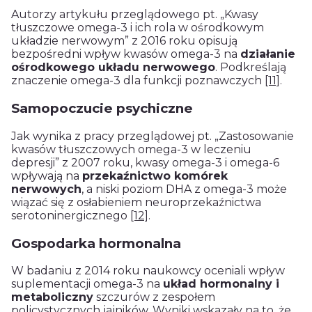
Autorzy artykułu przeglądowego pt. „Kwasy
tłuszczowe omega-3 i ich rola w ośrodkowym
układzie nerwowym” z 2016 roku opisują
bezpośredni wpływ kwasów omega-3 na
działanie
ośrodkowego układu nerwowego
. Podkreślają
znaczenie omega-3 dla funkcji poznawczych
[11]
.
Samopoczucie psychiczne
Jak wynika z pracy przeglądowej pt. „Zastosowanie
kwasów tłuszczowych omega-3 w leczeniu
depresji” z 2007 roku, kwasy omega-3 i omega-6
wpływają na
przekaźnictwo komórek
nerwowych
, a niski poziom DHA z omega-3 może
wiązać się z osłabieniem neuroprzekaźnictwa
serotoninergicznego
[12]
.
Gospodarka hormonalna
W badaniu z 2014 roku naukowcy oceniali wpływ
suplementacji omega-3 na
układ hormonalny i
metaboliczny
szczurów z zespołem
policystycznych jajników. Wyniki wskazały na to, że