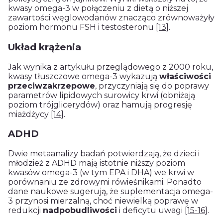
kwasy omega-3 w połączeniu z dietą o niższej
zawartości węglowodanów znacząco zrównoważyły
poziom hormonu FSH i testosteronu
[13]
.
Układ krążenia
Jak wynika z artykułu przeglądowego z 2000 roku,
kwasy tłuszczowe omega-3 wykazują
właściwości
przeciwzakrzepowe
, przyczyniają się do poprawy
parametrów lipidowych surowicy krwi (obniżają
poziom trójglicerydów) oraz hamują progresję
miażdżycy
[14]
.
ADHD
Dwie metaanalizy badań potwierdzają, że dzieci i
młodzież z ADHD mają istotnie niższy poziom
kwasów omega-3 (w tym EPA i DHA) we krwi w
porównaniu ze zdrowymi rówieśnikami. Ponadto
dane naukowe sugerują, że suplementacja omega-
3 przynosi mierzalną, choć niewielką poprawę w
redukcji
nadpobudliwości
i deficytu uwagi
[15-16]
.