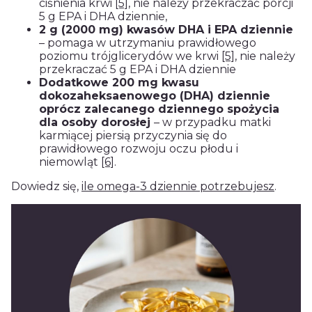
ciśnienia krwi
[5]
, nie należy przekraczać porcji
5 g EPA i DHA dziennie,
2 g (2000 mg) kwasów DHA i EPA dziennie
– pomaga w utrzymaniu prawidłowego
poziomu trójglicerydów we krwi
[5]
, nie należy
przekraczać 5 g EPA i DHA dziennie
Dodatkowe 200 mg kwasu
dokozaheksaenowego (DHA) dziennie
oprócz zalecanego dziennego spożycia
dla osoby dorosłej
– w przypadku matki
karmiącej piersią przyczynia się do
prawidłowego rozwoju oczu płodu i
niemowląt
[6]
.
Dowiedz się,
ile omega-3 dziennie potrzebujesz
.