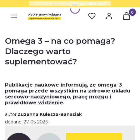
Zaufało nam ponad
100 tys. klientów
Produk
Omega 3 – na co pomaga?
Dlaczego warto
suplementować?
Publikacje naukowe informują, że omega-3
pomaga przede wszystkim na zdrowie układu
sercowo-naczyniowego, pracę mózgu i
prawidłowe widzenie.
autor:
Zuzanna Kulesza-Banasiak
dodano: 27-05-2026