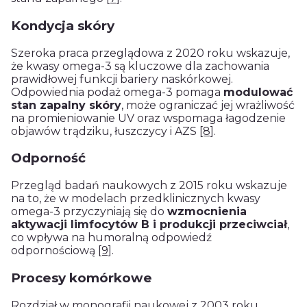
Kondycja skóry
Szeroka praca przeglądowa z 2020 roku wskazuje,
że kwasy omega-3 są kluczowe dla zachowania
prawidłowej funkcji bariery naskórkowej.
Odpowiednia podaż omega-3 pomaga
modulować
stan zapalny skóry
, może ograniczać jej wrażliwość
na promieniowanie UV oraz wspomaga łagodzenie
objawów trądziku, łuszczycy i AZS
[8]
.
Odporność
Przegląd badań naukowych z 2015 roku wskazuje
na to, że w modelach przedklinicznych kwasy
omega-3 przyczyniają się do
wzmocnienia
aktywacji limfocytów B i produkcji przeciwciał
,
co wpływa na humoralną odpowiedź
odpornościową
[9]
.
Procesy komórkowe
Rozdział w monografii naukowej z 2003 roku