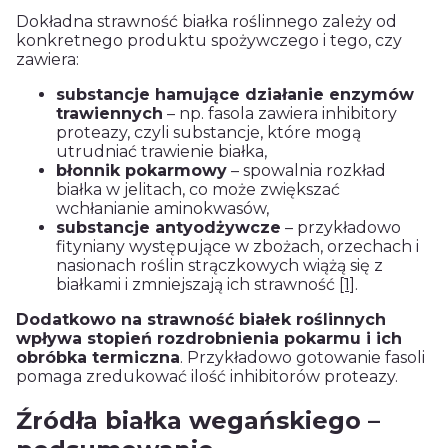
Dokładna strawność białka roślinnego zależy od
konkretnego produktu spożywczego i tego, czy
zawiera:
substancje hamujące działanie enzymów
trawiennych
– np. fasola zawiera inhibitory
proteazy, czyli substancje, które mogą
utrudniać trawienie białka,
błonnik pokarmowy
– spowalnia rozkład
białka w jelitach, co może zwiększać
wchłanianie aminokwasów,
substancje antyodżywcze
– przykładowo
fityniany występujące w zbożach, orzechach i
nasionach roślin strączkowych wiążą się z
białkami i zmniejszają ich strawność
[1]
.
Dodatkowo na strawność białek roślinnych
wpływa stopień rozdrobnienia pokarmu i ich
obróbka termiczna
. Przykładowo gotowanie fasoli
pomaga zredukować ilość inhibitorów proteazy.
Źródła białka wegańskiego –