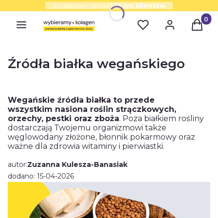
Zaufało nam ponad
100 tys. klientów
Produk
Źródła białka wegańskiego
Wegańskie źródła białka to przede
wszystkim nasiona roślin strączkowych,
orzechy, pestki oraz zboża
. Poza białkiem rośliny
dostarczają Twojemu organizmowi także
węglowodany złożone, błonnik pokarmowy oraz
ważne dla zdrowia witaminy i pierwiastki.
autor:
Zuzanna Kulesza-Banasiak
dodano: 15-04-2026