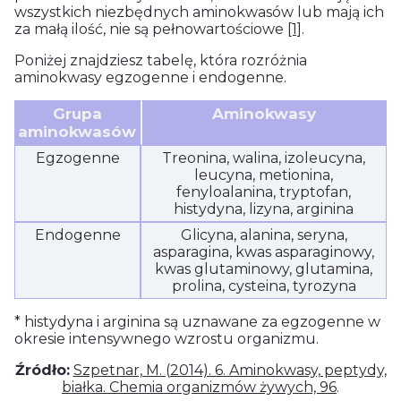
wszystkich niezbędnych aminokwasów lub mają ich
za małą ilość, nie są pełnowartościowe
[1]
.
Poniżej znajdziesz tabelę, która rozróżnia
aminokwasy egzogenne i endogenne.
Grupa
Aminokwasy
aminokwasów
Egzogenne
Treonina, walina, izoleucyna,
leucyna, metionina,
fenyloalanina, tryptofan,
histydyna, lizyna, arginina
Endogenne
Glicyna, alanina, seryna,
asparagina, kwas asparaginowy,
kwas glutaminowy, glutamina,
prolina, cysteina, tyrozyna
* histydyna i arginina są uznawane za egzogenne w
okresie intensywnego wzrostu organizmu.
Źródło:
Szpetnar, M. (2014). 6. Aminokwasy, peptydy,
białka. Chemia organizmów żywych, 96
.