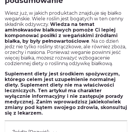
podsumowanie
Wiesz już, w jakich produktach znajduje się białko
wegańskie. Wiele roślin jest bogatych w ten cenny
składnik odżywczy.
Wiedza na temat
aminokwasów białkowych pomoże Ci lepiej
komponować posiłki z wegańskimi źródłami
białka, by były pełnowartościowe
. Na co dzień
jedz nie tylko rośliny strączkowe, ale również zboża,
orzechy i nasiona. Ponieważ weganie powinni jeść
więcej białka, możesz rozważyć wzbogacenie
codziennej diety o roślinną odżywkę białkową.
Suplement diety jest środkiem spożywczym,
którego celem jest uzupełnienie normalnej
diety. Suplement diety nie ma właściwości
leczniczych. Ten artykuł ma charakter
wyłącznie informacyjny i nie zastępuje porady
medycznej. Zanim wprowadzisz jakiekolwiek
zmiany pod kątem swojego zdrowia, skonsultuj
się z lekarzem.