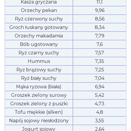
Kasza gryczana
11,1
Orzechy pekan
9,96
Ryż czerwony suchy
8,56
Groch łuskany gotowany
8,34
Orzechy makadamia
7,79
Bób ugotowany
7,6
Ryż czarny suchy
7,57
Hummus
7,35
Ryż brązowy suchy
7,25
Ryż biały suchy
7,04
Mąka ryżowa (biała)
6,94
Groszek zielony surowy
5,42
Groszek zielony z puszki
4,73
Tofu miękkie (silken)
4,8
Napój sojowy niesłodzony
3,55
Jogurt sojowy
2,64