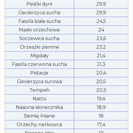
Pestki dyni
29,9
Ciecierzyca sucha
29,9
Fasola biała sucha
24,5
Masło orzechowe
24
Soczewica sucha
23,6
Orzeszki ziemne
23,2
Migdały
21,4
Fasola czerwona sucha
21,3
Pistacje
20,4
Ciecierzyca surowa
20,5
Tempeh
20,3
Natto
19,4
Nasiona słonecznika
18,9
Siemię lniane
18
Orzechy nerkowca
17,4