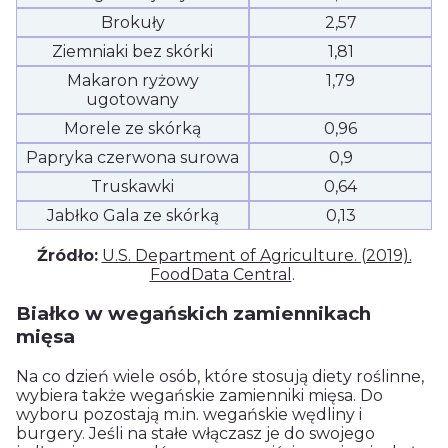
Brokuły
2,57
Ziemniaki bez skórki
1,81
Makaron ryżowy
1,79
ugotowany
Morele ze skórką
0,96
Papryka czerwona surowa
0,9
Truskawki
0,64
Jabłko Gala ze skórką
0,13
Źródło:
U.S. Department of Agriculture. (2019).
FoodData Central
.
Białko w wegańskich zamiennikach
mięsa
Na co dzień wiele osób, które stosują diety roślinne,
wybiera także wegańskie zamienniki mięsa. Do
wyboru pozostają m.in. wegańskie wędliny i
burgery. Jeśli na stałe włączasz je do swojego