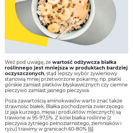
Weź pod uwagę, że
wartość odżywcza białka
roślinnego jest mniejsza w produktach bardziej
oczyszczonych
, stąd lepszy wybór żywieniowy
stanowią mniej przetworzone pokarmy, np. płatki
górskie zamiast płatków błyskawicznych czy ciemne
pieczywo zamiast jasnego pieczywa.
Poza zawartością aminokwasów warto znać także
strawność białek. Białka pochodzenia zwierzęcego
(z jaja kurzego, mięsa i produktów mlecznych) są
trawione w 95-97,5%. Z kolei białka roślinne (z
pieczywa żytniego pełnoziarnistego, ziemniaków i
ryżu) trawimy w granicach 60-80%
[6]
.