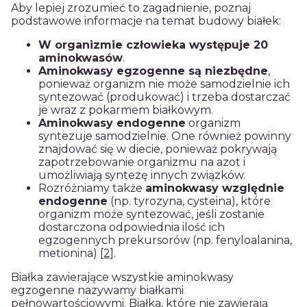
Aby lepiej zrozumieć to zagadnienie, poznaj
podstawowe informacje na temat budowy białek:
W organizmie człowieka występuje 20
aminokwasów
.
Aminokwasy egzogenne są niezbędne
,
ponieważ organizm nie może samodzielnie ich
syntezować (produkować) i trzeba dostarczać
je wraz z pokarmem białkowym.
Aminokwasy endogenne
organizm
syntezuje samodzielnie. One również powinny
znajdować się w diecie, ponieważ pokrywają
zapotrzebowanie organizmu na azot i
umożliwiają syntezę innych związków.
Rozróżniamy także
aminokwasy względnie
endogenne
(np. tyrozyna, cysteina), które
organizm może syntezować, jeśli zostanie
dostarczona odpowiednia ilość ich
egzogennych prekursorów (np. fenyloalanina,
metionina)
[2]
.
Białka zawierające wszystkie aminokwasy
egzogenne nazywamy białkami
pełnowartościowymi. Białka, które nie zawierają