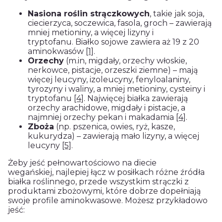
Nasiona roślin strączkowych
, takie jak soja,
ciecierzyca, soczewica, fasola, groch – zawierają
mniej metioniny, a więcej lizyny i
tryptofanu. Białko sojowe zawiera aż 19 z 20
aminokwasów
[1]
.
Orzechy
(m.in, migdały, orzechy włoskie,
nerkowce, pistacje, orzeszki ziemne) – mają
więcej leucyny, izoleucyny, fenyloalaniny,
tyrozyny i waliny, a mniej metioniny, cysteiny i
tryptofanu
[4]
. Najwięcej białka zawierają
orzechy arachidowe, migdały i pistacje, a
najmniej orzechy pekan i makadamia
[4]
.
Zboża
(np. pszenica, owies, ryż, kasze,
kukurydza) – zawierają mało lizyny, a więcej
leucyny
[5]
.
Żeby jeść pełnowartościowo na diecie
wegańskiej, najlepiej łącz w posiłkach różne źródła
białka roślinnego, przede wszystkim strączki z
produktami zbożowymi, które dobrze dopełniają
swoje profile aminokwasowe. Możesz przykładowo
jeść: