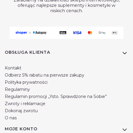
Zarabiamy na działalności sklepu internetowego,
oferując najlepsze suplementy i kosmetyki w
niskich cenach.
Linki w stopce
OBSŁUGA KLIENTA
Kontakt
Odbierz 5% rabatu na pierwsze zakupy
Polityka prywatności
Regulaminy
Regulamin promocji „Ysto. Sprawdzone na Sobie”
Zwroty i reklamacje
Dokonaj zwrotu
O nas
MOJE KONTO