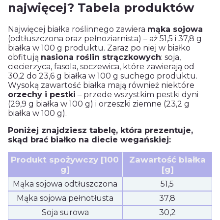
najwięcej? Tabela produktów
Najwięcej białka roślinnego zawiera
mąka sojowa
(odtłuszczona oraz pełnoziarnista) – aż 51,5 i 37,8 g
białka w 100 g produktu. Zaraz po niej w białko
obfitują
nasiona roślin strączkowych
: soja,
ciecierzyca, fasola, soczewica, które zawierają od
30,2 do 23,6 g białka w 100 g suchego produktu.
Wysoką zawartość białka mają również niektóre
orzechy i pestki
– przede wszystkim pestki dyni
(29,9 g białka w 100 g) i orzeszki ziemne (23,2 g
białka w 100 g).
Poniżej znajdziesz tabelę, która prezentuje,
skąd brać białko na diecie wegańskiej:
Produkt spożywczy [100
Zawartość białka
g]
[g]
Mąka sojowa odtłuszczona
51,5
Mąka sojowa pełnotłusta
37,8
Soja surowa
30,2