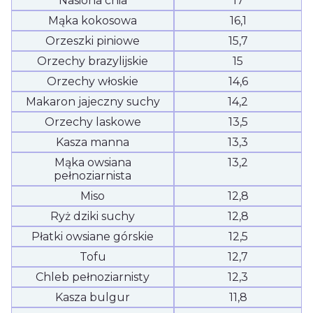
Nasiona chia
17
Mąka kokosowa
16,1
Orzeszki piniowe
15,7
Orzechy brazylijskie
15
Orzechy włoskie
14,6
Makaron jajeczny suchy
14,2
Orzechy laskowe
13,5
Kasza manna
13,3
Mąka owsiana
13,2
pełnoziarnista
Miso
12,8
Ryż dziki suchy
12,8
Płatki owsiane górskie
12,5
Tofu
12,7
Chleb pełnoziarnisty
12,3
Kasza bulgur
11,8