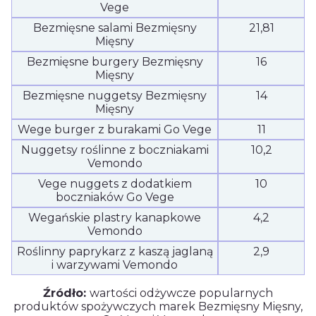
Vege
Bezmięsne salami Bezmięsny
21,81
Mięsny
Bezmięsne burgery Bezmięsny
16
Mięsny
Bezmięsne nuggetsy Bezmięsny
14
Mięsny
Wege burger z burakami Go Vege
11
Nuggetsy roślinne z boczniakami
10,2
Vemondo
Vege nuggets z dodatkiem
10
boczniaków Go Vege
Wegańskie plastry kanapkowe
4,2
Vemondo
Roślinny paprykarz z kaszą jaglaną
2,9
i warzywami Vemondo
Źródło:
wartości odżywcze popularnych
produktów spożywczych marek Bezmięsny Mięsny,