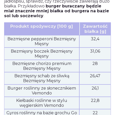
jadłospisu, sprawdź, czy rzeczywiście zawierają dużo
białka. Przykładowo
burger buraczany będzie
miał znacznie mniej białka od burgera na bazie
soi lub soczewicy
.
Produkt spożywczy [100 g]
Zawartość
białka [g]
Bezmięsne pepperoni Bezmięsny
32,4
Mięsny
Bezmięsny boczek Bezmięsny
31,06
Mięsny
Bezmięsne chorizo premium
28
Bezmięsny Mięsny
Bezmięsny schab ze śliwką
26,47
Bezmięsny Mięsny
Burger roślinny ze słonecznikiem
26,1
Vemondo
Kiełbaski roślinne w stylu
22,8
węgierskim Vemondo
Gyros roślinny na bazie grochu Go
22