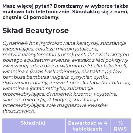
Masz więcej pytań? Doradzamy w wyborze także
mailowo lub telefonicznie.
Skontaktuj się z nami
,
chętnie Ci pomożemy.
Skład Beautyrose
Cynatine® hns (hydrolizowana keratyna), substancja
wypełniająca: celuloza mikrokrystaliczna,
metylosulfonylometan (msm), ekstrakt z ziela skrzypu
polnego equisetum arvense, ekstrakt z liści pokrzywy
zwyczajnej urtica dioica, witamina e (d-alfa-tokoferol),
witamina c (kwas l-askorbinowy), ekstrakt z pędów
bambusa bambusa vulgaris, cytrynian cynku,
dwuwinian choliny, inozytol, otoczka tabletki: chitozan,
witamina a (octan retinylu), substancja
przeciwzbrylająca: dwutlenek krzemu, l-cysteina,
siarczan miedzi (ii), d-biotyna, substancja
przeciwzbrylająca: sole magnezowe kwasów
tłuszczowych.
Składniki
Zawartość w 4
%
tabletkach
RWS