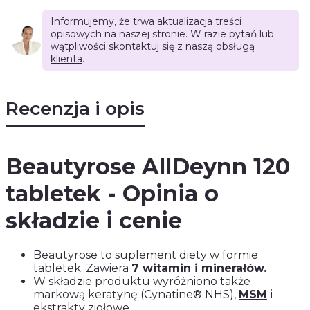
Informujemy, że trwa aktualizacja treści
opisowych na naszej stronie. W razie pytań lub
wątpliwości
skontaktuj się z naszą obsługą
klienta
.
Recenzja i opis
Beautyrose AllDeynn 120
tabletek - Opinia o
składzie i cenie
Beautyrose to suplement diety w formie
tabletek. Zawiera
7 witamin i minerałów.
W składzie produktu wyróżniono także
markową keratynę (Cynatine® NHS),
MSM
i
ekstrakty ziołowe.