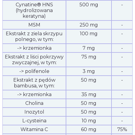
Cynatine® HNS
500 mg
-
(hydrolizowana
keratyna)
MSM
250 mg
-
Ekstrakt z ziela skrzypu
100 mg
-
polnego, w tym:
-> krzemionka
7 mg
-
Ekstrakt z liści pokrzywy
75 mg
-
zwyczajnej, w tym:
-> polifenole
3 mg
-
Ekstrakt z pędów
50 mg
-
bambusa, w tym:
-> krzemionka
35 mg
-
Cholina
50 mg
-
Inozytol
50 mg
-
L-cysteina
10 mg
-
Witamina C
60 mg
75%