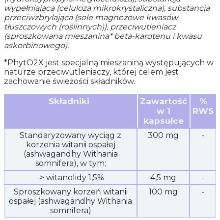
wypełniająca (celuloza mikrokrystaliczna), substancja
przeciwzbrylająca (sole magnezowe kwasów
tłuszczowych (roślinnych)), przeciwutleniacz
(sproszkowana mieszanina* beta-karotenu i kwasu
askorbinowego).
*PhytO2X jest specjalną mieszaniną występujących w
naturze przeciwutleniaczy, której celem jest
zachowanie świeżości składników.
Składniki
Zawartość
%
w 1
RWS
kapsułce
Standaryzowany wyciąg z
300 mg
-
korzenia witanii ospałej
(ashwagandhy Withania
somnifera), w tym:
-> witanolidy 1,5%
4,5 mg
-
Sproszkowany korzeń witanii
100 mg
-
ospałej (ashwagandhy Withania
somnifera)