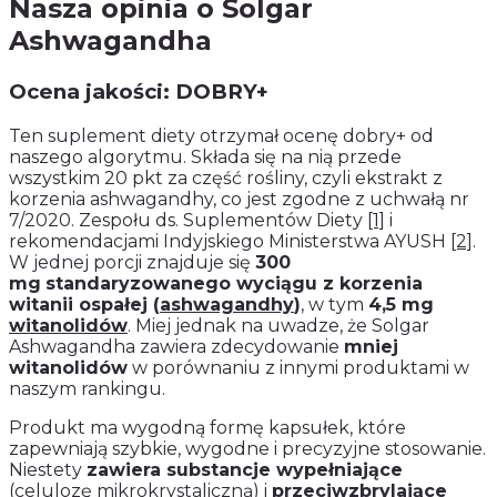
Nasza opinia o Solgar
Ashwagandha
Ocena jakości: DOBRY+
Ten suplement diety otrzymał ocenę dobry+ od
naszego algorytmu. Składa się na nią przede
wszystkim 20 pkt za część rośliny, czyli ekstrakt z
korzenia ashwagandhy, co jest zgodne z uchwałą nr
7/2020. Zespołu ds. Suplementów Diety
[1]
i
rekomendacjami Indyjskiego Ministerstwa AYUSH
[2]
.
W jednej porcji znajduje się
300
mg
standaryzowanego wyciągu z korzenia
witanii ospałej
(
ashwagandhy
)
, w tym
4,5 mg
witanolidów
. Miej jednak na uwadze, że Solgar
Ashwagandha zawiera zdecydowanie
mniej
witanolidów
w porównaniu z innymi produktami w
naszym rankingu.
Produkt ma wygodną formę kapsułek, które
zapewniają szybkie, wygodne i precyzyjne stosowanie.
Niestety
zawiera substancje wypełniające
(celulozę mikrokrystaliczną) i
przeciwzbrylające