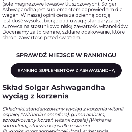
(sole magnezowe kwasów tłuszczowych). Solgar
Ashwagandha jest suplementem odpowiednim dla
wegan. W naszej opinii cena za dzienną porcję
jest dość wysoka, biorąc pod uwagę standaryzację
surowca na stosunkowo niską zawartość witanolidów.
Doceniamy za to ciemne, szklane opakowanie, które
chroni zawartość przed światłem.
SPRAWDŹ MIEJSCE W RANKINGU
RANKING
SUPLEMENTÓW Z ASHWAGANDHĄ
Skład Solgar Ashwagandha
wyciąg z korzenia
Składniki: standaryzowany wyciąg z korzenia witanii
ospałej (Withania somnifera), guma arabska,
sproszkowany korzeń witanii ospałej (Withania
somnifera), otoczka kapsułki roślinnej
(hydroksypropylometyloceluloza), substancja