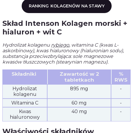
RANKING
KOLAGENÓW NA STAWY
Skład Intenson Kolagen morski +
hialuron + wit C
Hydrolizat kolagenu
rybiego
, witamina C (kwas L-
askorbinowy), kwas hialuronowy (hialuronian sodu),
substancja przeciwzbrylająca: sole magnezowe
kwasów tłuszczowych (stearynian magnezu).
Składniki
Zawartość w 2
%
tabletkach
RWS
Hydrolizat
895 mg
-
kolagenu
Witamina C
60 mg
-
Kwas
40 mg
-
hialuronowy
Właściwości składników