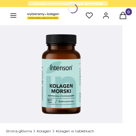
Zaufało nam ponad
100 tys. klientów
Produk
Strona główna
Kolagen
Kolagen w tabletkach