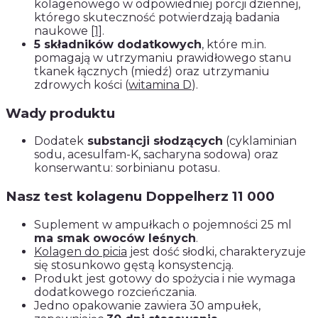
kolagenowego w odpowiedniej porcji dziennej,
którego skuteczność potwierdzają badania
naukowe
[1]
.
5 składników dodatkowych
, które m.in.
pomagają w utrzymaniu prawidłowego stanu
tkanek łącznych (miedź) oraz utrzymaniu
zdrowych kości (
witamina D
).
Wady produktu
Dodatek
substancji słodzących
(cyklaminian
sodu, acesulfam-K, sacharyna sodowa) oraz
konserwantu: sorbinianu potasu.
Nasz test kolagenu Doppelherz 11 000
Suplement w ampułkach o pojemności 25 ml
ma smak owoców leśnych
.
Kolagen do picia
jest dość słodki, charakteryzuje
się stosunkowo gęstą konsystencją.
Produkt jest gotowy do spożycia i nie wymaga
dodatkowego rozcieńczania.
Jedno opakowanie zawiera 30 ampułek,