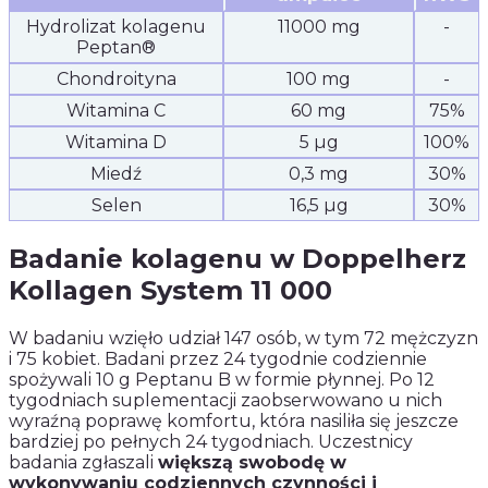
Hydrolizat kolagenu
11000 mg
-
Peptan®
Chondroityna
100 mg
-
Witamina C
60 mg
75%
Witamina D
5 µg
100%
Miedź
0,3 mg
30%
Selen
16,5 µg
30%
Badanie kolagenu w Doppelherz
Kollagen System 11 000
W badaniu wzięło udział 147 osób, w tym 72 mężczyzn
i 75 kobiet. Badani przez 24 tygodnie codziennie
spożywali 10 g Peptanu B w formie płynnej. Po 12
tygodniach suplementacji zaobserwowano u nich
wyraźną poprawę komfortu, która nasiliła się jeszcze
bardziej po pełnych 24 tygodniach. Uczestnicy
badania zgłaszali
większą swobodę w
wykonywaniu codziennych czynności i