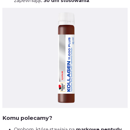
zapewniając
30 dni stosowania
.
Komu polecamy?
Osobom, które stawiają na
markowe peptydy