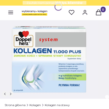
Zaufało nam ponad
100 tys. klientów
Produk
Strona główna
Kolagen
Kolagen na stawy