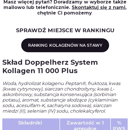
Masz więcej pytań? Doradzamy w wyborze także
mailowo lub telefonicznie.
Skontaktuj się z nami
,
chętnie Ci pomożemy
.
SPRAWDŹ MIEJSCE W RANKINGU
RANKING
KOLAGENÓW NA STAWY
Skład Doppelherz System
Kollagen 11 000 Plus
Woda, hydrolizat kolagenu Peptan®, fruktoza, kwas
(kwas cytrynowy), siarczan chondroityny, kwas L-
askorbinowy, substancja konserwująca (sorbinian
potasu), aromat, substancje słodzące (cyklaminian
sodu, acesulfam-K, sacharyna sodowa), siarczan
miedzi (II), selenian (IV) sodu, cholekalcyferol.
Składniki
Zawartość w 1
%
ampułce
RWS