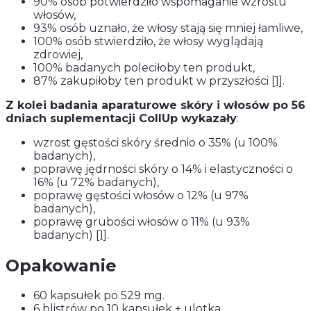
90% osób potwierdziło wspomaganie wzrostu
włosów,
93% osób uznało, że włosy stają się mniej łamliwe,
100% osób stwierdziło, że włosy wyglądają
zdrowiej,
100% badanych poleciłoby ten produkt,
87% zakupiłoby ten produkt w przyszłości
[1]
.
Z kolei badania aparaturowe skóry i włosów po 56
dniach suplementacji CollUp wykazały
:
wzrost gęstości skóry średnio o 35% (u 100%
badanych),
poprawę jędrności skóry o 14% i elastyczności o
16% (u 72% badanych),
poprawę gęstości włosów o 12% (u 97%
badanych),
poprawę grubości włosów o 11% (u 93%
badanych)
[1]
.
Opakowanie
60 kapsułek po 529 mg.
6 blistrów po 10 kapsułek + ulotka.