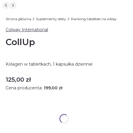
Strona główna
Suplementy diety
Ranking tabletek na włosy
Colway International
CollUp
Kolagen w tabletkach, 1 kapsułka dziennie
Cena
125,00 zł
Cena producenta:
199,00 zł
Rabat ilościowy
Opcjonalne
Wybierz