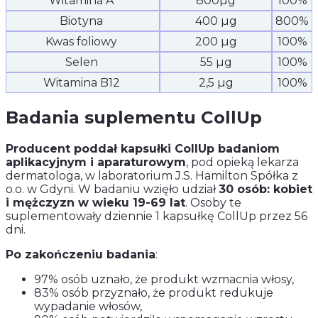
Witamina A
800µg
100%
Biotyna
400 µg
800%
Kwas foliowy
200 µg
100%
Selen
55 µg
100%
Witamina B12
2,5 µg
100%
Badania suplementu CollUp
Producent poddał kapsułki CollUp badaniom
aplikacyjnym i aparaturowym
, pod opieką lekarza
dermatologa, w laboratorium J.S. Hamilton Spółka z
o.o. w Gdyni. W badaniu wzięło udział
30 osób: kobiet
i mężczyzn w wieku 19-69 lat
. Osoby te
suplementowały dziennie 1 kapsułkę CollUp przez 56
dni.
Po zakończeniu badania
:
97% osób uznało, że produkt wzmacnia włosy,
83% osób przyznało, że produkt redukuje
wypadanie włosów,