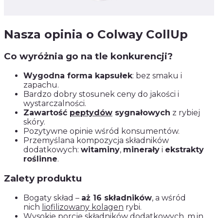
Nasza opinia o Colway CollUp
Co wyróżnia go na tle konkurencji?
Wygodna forma kapsułek
: bez smaku i
zapachu.
Bardzo dobry stosunek ceny do jakości i
wystarczalności.
Zawartość
peptydów
sygnałowych
z rybiej
skóry.
Pozytywne opinie wśród konsumentów.
Przemyślana kompozycja składników
dodatkowych:
witaminy
,
minerały
i
ekstrakty
roślinne
.
Zalety produktu
Bogaty skład –
aż 16 składników
, a wśród
nich
liofilizowany kolagen
rybi.
Wysokie porcje składników dodatkowych, m.in.