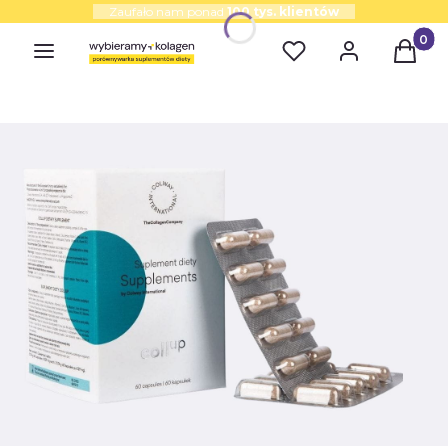
Zaufało nam ponad
100 tys. klientów
Produk