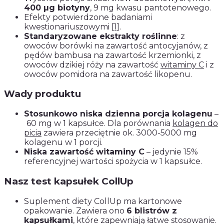
400 µg biotyny
, 9 mg kwasu pantotenowego.
Efekty potwierdzone badaniami
kwestionariuszowymi
[1]
.
Standaryzowane ekstrakty roślinne
: z
owoców borówki na zawartość antocyjanów, z
pędów bambusa na zawartość krzemionki, z
owoców dzikiej róży na zawartość
witaminy C
i z
owoców pomidora na zawartość likopenu.
Wady produktu
Stosunkowo niska dzienna porcja kolagenu
–
60 mg w 1 kapsułce. Dla porównania
kolagen do
picia
zawiera przeciętnie ok. 3000-5000 mg
kolagenu w 1 porcji.
Niska zawartość witaminy C
– jedynie 15%
referencyjnej wartości spożycia w 1 kapsułce.
Nasz test kapsułek CollUp
Suplement diety CollUp ma kartonowe
opakowanie. Zawiera ono
6 blistrów z
kapsułkami
, które zapewniają łatwe stosowanie.