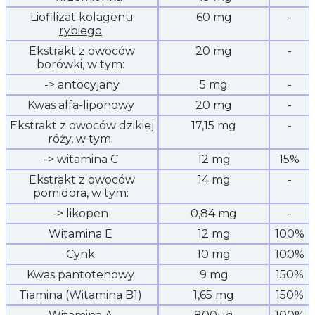
Liofilizat kolagenu
60 mg
-
rybiego
Ekstrakt z owoców
20 mg
-
borówki, w tym:
-> antocyjany
5 mg
-
Kwas alfa-liponowy
20 mg
-
Ekstrakt z owoców dzikiej
17,15 mg
-
róży, w tym:
-> witamina C
12 mg
15%
Ekstrakt z owoców
14 mg
-
pomidora, w tym:
-> likopen
0,84 mg
-
Witamina E
12 mg
100%
Cynk
10 mg
100%
Kwas pantotenowy
9 mg
150%
Tiamina (Witamina B1)
1,65 mg
150%