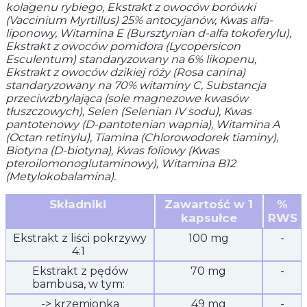
kolagenu rybiego, Ekstrakt z owoców borówki
(Vaccinium Myrtillus) 25% antocyjanów, Kwas alfa-
liponowy, Witamina E (Bursztynian d-alfa tokoferylu),
Ekstrakt z owoców pomidora (Lycopersicon
Esculentum) standaryzowany na 6% likopenu,
Ekstrakt z owoców dzikiej róży (Rosa canina)
standaryzowany na 70% witaminy C, Substancja
przeciwzbrylająca (sole magnezowe kwasów
tłuszczowych), Selen (Selenian IV sodu), Kwas
pantotenowy (D-pantotenian wapnia), Witamina A
(Octan retinylu), Tiamina (Chlorowodorek tiaminy),
Biotyna (D-biotyna), Kwas foliowy (Kwas
pteroilomonoglutaminowy), Witamina B12
(Metylokobalamina).
Składniki
Zawartość w 1
%
kapsułce
RWS
Ekstrakt z liści pokrzywy
100 mg
-
4:1
Ekstrakt z pędów
70 mg
-
bambusa, w tym:
-> krzemionka
49 mg
-