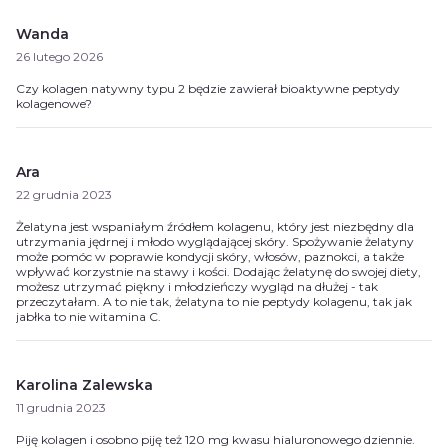
Wanda
26 lutego 2026
Czy kolagen natywny typu 2 będzie zawierał bioaktywne peptydy
kolagenowe?
Ara
22 grudnia 2023
Żelatyna jest wspaniałym źródłem kolagenu, który jest niezbędny dla
utrzymania jędrnej i młodo wyglądającej skóry. Spożywanie żelatyny
może pomóc w poprawie kondycji skóry, włosów, paznokci, a także
wpływać korzystnie na stawy i kości. Dodając żelatynę do swojej diety,
możesz utrzymać piękny i młodzieńczy wygląd na dłużej - tak
przeczytałam. A to nie tak, żelatyna to nie peptydy kolagenu, tak jak
jabłka to nie witamina C.
Karolina Zalewska
11 grudnia 2023
Piję kolagen i osobno piję też 120 mg kwasu hialuronowego dziennie.