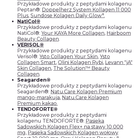
Przykładowe produkty z peptydami kolagenu
Peptan®:
Doppelherz System Kollagen 11 000
Plus
,
Sundose Kolagen Daily Glow°
.
NatiCol®
Przykładowe produkty z peptydami kolagenu
NatiCol®:
Your KAYA More Collagen
,
Hairboom
Beauty Collagen
.
VERISOL®
Przykładowe produkty z peptydami kolagenu
Verisol®:
Ysto Collagen Your Skin
,
Ysto
Collagen Smart
,
Olini Kolagen Rybi
,
Levann "jA"
Skin Collagen
,
The Solution™ Beauty
Collagen
.
Seagarden®
Przykładowe produkty z peptydami kolagenu
Seagarden®:
Natu.Care Kolagen Premium
mango-marakuja
,
Natu.Care Kolagen
Premium kakao.
TENDOFORTE®
Przykładowe produkty z peptydami
kolagenu TENDOFORTE®:
Pasieka
Sadowskich Kolagen Flex+ na stawy 10 000
mg
,
Pasieka Sadowskich Kolagen wołowy