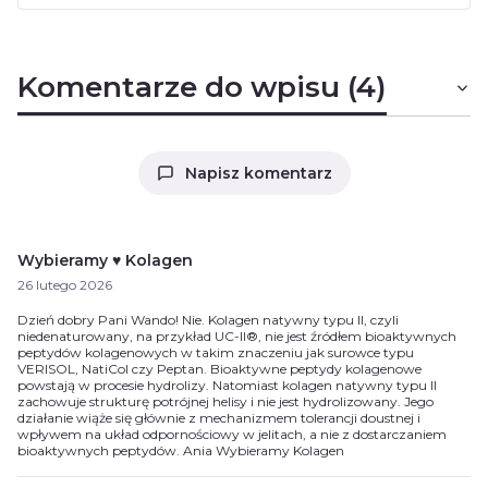
Komentarze do wpisu (4)
Napisz komentarz
Wybieramy ♥ Kolagen
26 lutego 2026
Dzień dobry Pani Wando! Nie. Kolagen natywny typu II, czyli
niedenaturowany, na przykład UC-II®, nie jest źródłem bioaktywnych
peptydów kolagenowych w takim znaczeniu jak surowce typu
VERISOL, NatiCol czy Peptan. Bioaktywne peptydy kolagenowe
powstają w procesie hydrolizy. Natomiast kolagen natywny typu II
zachowuje strukturę potrójnej helisy i nie jest hydrolizowany. Jego
działanie wiąże się głównie z mechanizmem tolerancji doustnej i
wpływem na układ odpornościowy w jelitach, a nie z dostarczaniem
bioaktywnych peptydów. Ania Wybieramy Kolagen