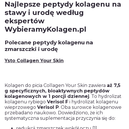
Najlepsze peptydy kolagenu na
stawy i urodę według
ekspertów
WybieramyKolagen.pl
Polecane peptydy kolagenu na
zmarszczki i urodę
Ysto Collagen Your Skin
Kolagen do picia Collagen Your Skin zawiera
aż 7,5
g specyficznych, bioaktywnych peptydów
kolagenowych w 1 porcji dziennej
. To hydrolizat
kolagenu rybiego
Verisol F
i hydrolizat kolagenu
wieprzowego
Verisol P
. Oba surowce kolagenowe
przebadano naukowo. Dowiedziono, że ich
systematyczna suplementacja przyczynia się do:
redukcji zmarszczek wokół oczu
[1]
,