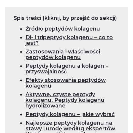
Spis treści (kliknij, by przejść do sekcji)
Źródło peptydów kolagenu
Di- i tripeptydy kolagenu – co to
jest?
Zastosowania i właściwości
peptydów kolagenu
Peptydy kolagenu a kolagen –
przyswajalność
Efekty stosowania peptydów
kolagenu
Aktywne, czyste peptydy
kolagenu. Peptydy kolagenu
hydrolizowane
Peptydy kolagenu – jakie wybrać
Najlepsze peptydy kolagenu na
stawy i urodę według ekspertów