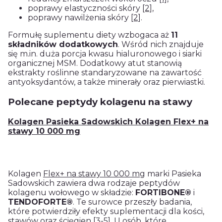
poprawy elastyczności skóry
[2]
,
poprawy nawilżenia skóry
[2]
.
Formułę suplementu diety wzbogaca aż
11
składników dodatkowych
. Wśród nich znajduje
się m.in. duża porcja kwasu hialuronowego i siarki
organicznej MSM. Dodatkowy atut stanowią
ekstrakty roślinne standaryzowane na zawartość
antyoksydantów, a także minerały oraz pierwiastki.
Polecane peptydy kolagenu na stawy
Kolagen Pasieka Sadowskich Kolagen Flex+ na
stawy 10 000 mg
Kolagen
Flex+ na stawy 10 000 mg
marki Pasieka
Sadowskich zawiera dwa rodzaje peptydów
kolagenu wołowego w składzie:
FORTIBONE®
i
TENDOFORTE®
. Te surowce przeszły badania,
które potwierdziły efekty suplementacji dla kości,
stawów oraz ścięgien
[3-5]
. U osób, które