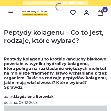
Zaufało nam ponad
100 tys. klientów
Produk
Peptydy kolagenu – Co to jest,
rodzaje, które wybrać?
Peptydy kolagenu to krótkie łańcuchy białkowe
powstałe w wyniku hydrolizy kolagenu,
która
polega na rozkładaniu większych molekuł
na mniejsze fragmenty, łatwo wchłaniane przez
organizm. Jakie są rodzaje peptydów kolagenu,
jakie mają właściwości? Które wybrać?
Sprawdź.
autor:
Magdalena Borowiak
dodano: 06-12-2023