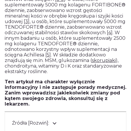
suplementowały 5000 mg kolagenu FORTIBONE®
dziennie, zaobserwowano wzrost gęstości
mineralnej kości w obrębie kręgosłupa i szyjki kości
udowej
[3]
, u osób, które suplementowały 5000 mg
TENDOFORTE® dziennie, zaobserwowano wzrost
odczuwanej stabilności stawów skokowych
[4]
. W
innym badaniu u osób, które suplementowały 2500
mg kolagenu TENDOFORTE® dziennie,
odnotowano korzystny wpływ suplementacji na
ścięgna Achillesa
[5]
. W składzie dodatkowo
znajdują się m.in. MSM, glukozamina (
skorupiaki
),
chondroityna, witaminy D i K oraz standaryzowane
ekstrakty roślinne.
Ten artykuł ma charakter wyłącznie
informacyjny i nie zastępuje porady medycznej.
Zanim wprowadzisz jakiekolwiek zmiany pod
kątem swojego zdrowia, skonsultuj się z
lekarzem.
Źródła [Rozwiń]: