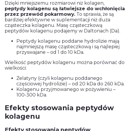
Dzięki mniejszemu rozmiarowi niż kolagen,
peptydy kolagenu są łatwiejsze do wchłonięcia
przez przewód pokarmowy.
To sprawia, że są
bardziej efektywne w suplementacji niż duża
cząsteczka kolagenu. Masę cząsteczkową
peptydów kolagenu podajemy w Daltonach (Da).
Peptydy kolagenu poddane hydrolizie mają
najmniejszą masę cząsteczkową i są najlepiej
przyswajane – od 1 do 10 kDa.
Wielkość peptydów kolagenu można porównać do
wielkości:
Żelatyny (czyli kolagenu poddanego
częściowej hydrolizie) – od 20 kDa do 260 kDa.
Kolagenu przyjmowanego w pożywieniu –
100-300 kDa.
Efekty stosowania peptydów
kolagenu
Efekty stosowania peptydów