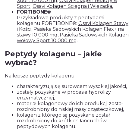
Sport 10 000 mg
,
Osavi Kolagen Beauty &
Sport
,
Osavi Kolagen Ścięgna i Więzadła
,
FORTIBONE®
Przykładowe produkty z peptydami
kolagenu FORTIBONE®:
Osavi Kolagen Stawy
i Kości
,
Pasieka Sadowskich Kolagen Flex+ na
stawy 10 000 mg
,
Pasieka Sadowskich Kolagen
wołowy Sport 10 000 mg
.
Peptydy kolagenu – jakie
wybrać?
Najlepsze peptydy kolagenu:
charakteryzują się surowcem wysokiej jakości,
zostały pozyskane w procesie hydrolizy
enzymatycznej,
materiał kolagenowy do ich produkcji został
rozdrobniony do niskiej masy cząsteczkowej,
kolagen z którego są pozyskane został
rozdrobniony do krótkich łańcuchów
peptydowych kolagenu.