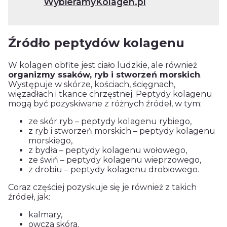
WybieramyKolagen.pl
Źródło peptydów kolagenu
W kolagen obfite jest ciało ludzkie, ale również
organizmy ssaków, ryb i stworzeń morskich
.
Występuje w skórze, kościach, ścięgnach,
więzadłach i tkance chrzęstnej. Peptydy kolagenu
mogą być pozyskiwane z różnych źródeł, w tym:
ze skór ryb – peptydy kolagenu rybiego,
z ryb i stworzeń morskich – peptydy kolagenu
morskiego,
z bydła – peptydy kolagenu wołowego,
ze świń – peptydy kolagenu wieprzowego,
z drobiu – peptydy kolagenu drobiowego.
Coraz częściej pozyskuje się je również z takich
źródeł, jak:
kalmary,
owcza skóra.