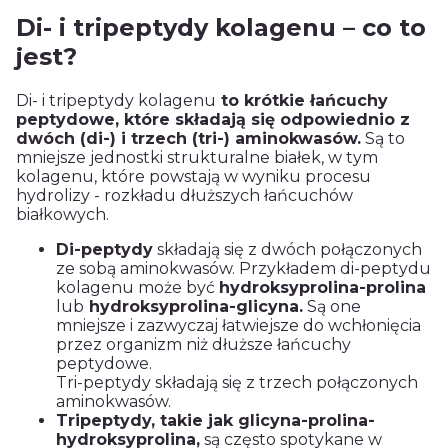
Di- i tripeptydy kolagenu – co to
jest?
Di- i tripeptydy kolagenu
to krótkie łańcuchy
peptydowe, które składają się odpowiednio z
dwóch (di-) i trzech (tri-) aminokwasów.
Są to
mniejsze jednostki strukturalne białek, w tym
kolagenu, które powstają w wyniku procesu
hydrolizy - rozkładu dłuższych łańcuchów
białkowych.
Di-peptydy
składają się z dwóch połączonych
ze sobą aminokwasów. Przykładem di-peptydu
kolagenu może być
hydroksyprolina-prolina
lub
hydroksyprolina-glicyna.
Są one
mniejsze i zazwyczaj łatwiejsze do wchłonięcia
przez organizm niż dłuższe łańcuchy
peptydowe.
Tri-peptydy składają się z trzech połączonych
aminokwasów.
Tripeptydy, takie jak glicyna-prolina-
hydroksyprolina,
są często spotykane w