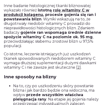
Inne badanie histologicznej tkanki bliznowatej
wykazało również
istotną
rolę witaminy C w
produkcji kolagenu
, procesie gojenia się ran i
powstawania blizn
. Wyniki wskazują na to, że
długotrwały niedobór witaminy C prowadzi do
nieprawidłowości histologicznych blizn. Zdaniem
badaczy
gojenie ran wspomaga średnie dzienne
spożycie witaminy C na poziomie ok. 95 mg
,
przeciwdziałając słabemu zrostowi blizn u 97,5%
populacji.
Co istotne, leczenie istniejących już uszkodzeń
tkanek spowodowanych niedoborem witaminy C
wymaga dłuższej suplementacji dużymi dawkami
witaminy C i nie zawsze jest skuteczne
[2]
.
Inne sposoby na blizny
Na to, czy po uszkodzeniu skóry powstanie
blizna i jak bardzo będzie ona widoczna, ma
wpływ
przede wszystkim właściwa
pielęgnacja rany
. Na etapie jej gojenia należy
przestrzegać indywidualnych zaleceń