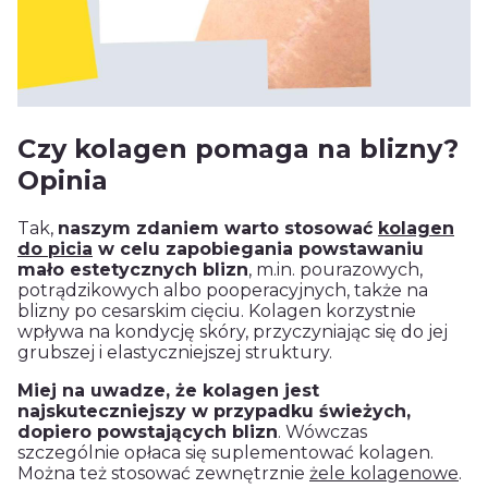
Czy kolagen pomaga na blizny?
Opinia
Tak,
naszym zdaniem warto stosować
kolagen
do picia
w celu zapobiegania powstawaniu
mało estetycznych blizn
, m.in. pourazowych,
potrądzikowych albo pooperacyjnych, także na
blizny po cesarskim cięciu. Kolagen korzystnie
wpływa na kondycję skóry, przyczyniając się do jej
grubszej i elastyczniejszej struktury.
Miej na uwadze, że kolagen jest
najskuteczniejszy w przypadku świeżych,
dopiero powstających blizn
. Wówczas
szczególnie opłaca się suplementować kolagen.
Można też stosować zewnętrznie
żele kolagenowe
.