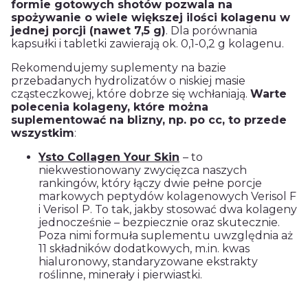
formie gotowych shotów pozwala na
spożywanie o wiele większej ilości kolagenu w
jednej porcji (nawet 7,5 g)
. Dla porównania
kapsułki i tabletki zawierają ok. 0,1-0,2 g kolagenu.
Rekomendujemy suplementy na bazie
przebadanych hydrolizatów o niskiej masie
cząsteczkowej, które dobrze się wchłaniają.
Warte
polecenia kolageny, które można
suplementować na blizny, np. po cc, to przede
wszystkim
:
Ysto Collagen Your Skin
– to
niekwestionowany zwycięzca naszych
rankingów, który łączy dwie pełne porcje
markowych peptydów kolagenowych Verisol F
i Verisol P. To tak, jakby stosować dwa kolageny
jednocześnie – bezpiecznie oraz skutecznie.
Poza nimi formuła suplementu uwzględnia aż
11 składników dodatkowych, m.in. kwas
hialuronowy, standaryzowane ekstrakty
roślinne, minerały i pierwiastki.