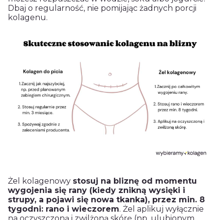
Dbaj o regularność, nie pomijając żadnych porcji
kolagenu.
Żel kolagenowy
stosuj na bliznę od momentu
wygojenia się rany (kiedy znikną wysięki i
strupy, a pojawi się nowa tkanka), przez min. 8
tygodni: rano i wieczorem
. Żel aplikuj wyłącznie
na oczyszczoną i zwilżoną skórę (np. ulubionym