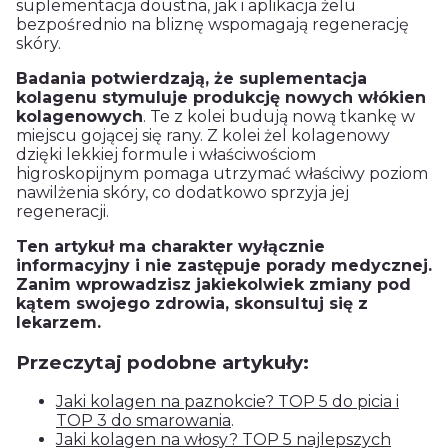
suplementacja doustna, jak i aplikacja żelu
bezpośrednio na bliznę wspomagają regenerację
skóry.
Badania potwierdzają, że suplementacja
kolagenu stymuluje produkcję nowych włókien
kolagenowych
. Te z kolei budują nową tkankę w
miejscu gojącej się rany. Z kolei żel kolagenowy
dzięki lekkiej formule i właściwościom
higroskopijnym pomaga utrzymać właściwy poziom
nawilżenia skóry, co dodatkowo sprzyja jej
regeneracji.
Ten artykuł ma charakter wyłącznie
informacyjny i nie zastępuje porady medycznej.
Zanim wprowadzisz jakiekolwiek zmiany pod
kątem swojego zdrowia, skonsultuj się z
lekarzem.
Przeczytaj podobne artykuły:
Jaki kolagen na paznokcie? TOP 5 do picia i
TOP 3 do smarowania
.
Jaki kolagen na włosy? TOP 5 najlepszych