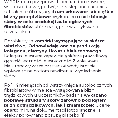
W 2013 roku przeprowadzono randomizowane,
wieloośrodkowe, podwójnie zaślepione badanie z
udziałem osób mających
umiarkowane lub ciężkie
blizny potrądzikowe
. Wykonano u nich
biopsje
skóry w celu produkcji autologicznych
fibroblastów
, które następnie wstrzykiwano
uczestnikom.
Fibroblasty to
komórki występujące w skórze
właściwej
.
Odpowiadają one za produkcję
kolagenu, elastyny i kwasu hialuronowego
.
Kolagen i elastyna zapewniają skórze prawidłową
gęstość, jędrność i elastyczność. Z kolei kwas
hialuronowy wiąże cząsteczki wody, istotnie
wpływając na poziom nawilżenia i wygładzenie
skóry.
Po 1 i 4 miesiącach od wstrzyknięcia autologicznych
fibroblastów w miejsca występowania blizn
trądzikowych u uczestników badania
wykazano
poprawę struktury skóry zarówno pod kątem
blizn potrądzikowych, jak i zmarszczek
. Ocenę
oparto m.in. na dokumentacji fotograficznej, a
efekty porównano z grupą placebo
[1]
.