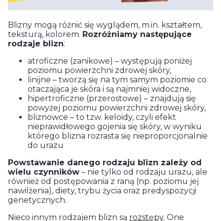
Blizny mogą różnić się wyglądem, m.in. kształtem,
teksturą, kolorem.
Rozróżniamy następujące
rodzaje blizn
:
atroficzne (zanikowe) – występują poniżej
poziomu powierzchni zdrowej skóry,
linijne – tworzą się na tym samym poziomie co
otaczająca je skóra i są najmniej widoczne,
hipertroficzne (przerostowe) – znajdują się
powyżej poziomu powierzchni zdrowej skóry,
bliznowce – to tzw. keloidy, czyli efekt
nieprawidłowego gojenia się skóry, w wyniku
którego blizna rozrasta się nieproporcjonalnie
do urazu
Powstawanie danego rodzaju blizn zależy od
wielu czynników
– nie tylko od rodzaju urazu, ale
również od postępowania z raną (np. poziomu jej
nawilżenia), diety, trybu życia oraz predyspozycji
genetycznych.
Nieco innym rodzajem blizn są
rozstępy
. One