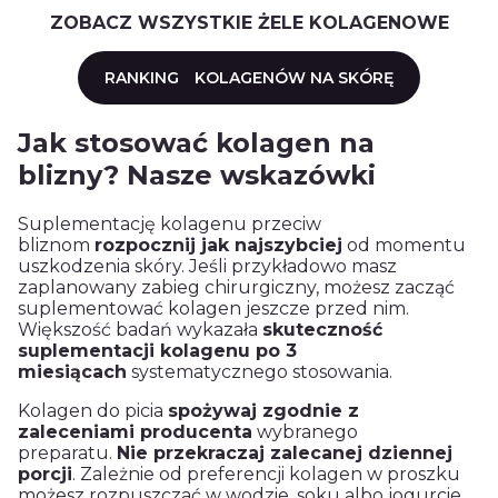
ZOBACZ WSZYSTKIE ŻELE KOLAGENOWE
RANKING
KOLAGENÓW NA SKÓRĘ
Jak stosować kolagen na
blizny? Nasze wskazówki
Suplementację kolagenu przeciw
bliznom
rozpocznij jak najszybciej
od momentu
uszkodzenia skóry. Jeśli przykładowo masz
zaplanowany zabieg chirurgiczny, możesz zacząć
suplementować kolagen jeszcze przed nim.
Większość badań wykazała
skuteczność
suplementacji kolagenu po 3
miesiącach
systematycznego stosowania.
Kolagen do picia
spożywaj zgodnie z
zaleceniami producenta
wybranego
preparatu.
Nie przekraczaj zalecanej dziennej
porcji
. Zależnie od preferencji kolagen w proszku
możesz rozpuszczać w wodzie, soku albo jogurcie.