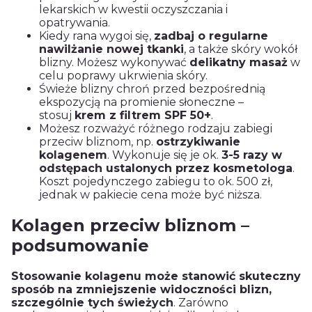
lekarskich w kwestii oczyszczania i
opatrywania.
Kiedy rana wygoi się,
zadbaj o regularne
nawilżanie nowej tkanki
, a także skóry wokół
blizny. Możesz wykonywać
delikatny masaż
w
celu poprawy ukrwienia skóry.
Świeże blizny chroń przed bezpośrednią
ekspozycją na promienie słoneczne –
stosuj
krem z filtrem SPF 50+
.
Możesz rozważyć różnego rodzaju zabiegi
przeciw bliznom, np.
ostrzykiwanie
kolagenem
. Wykonuje się je ok.
3-5 razy w
odstępach ustalonych przez kosmetologa
.
Koszt pojedynczego zabiegu to ok. 500 zł,
jednak w pakiecie cena może być niższa.
Kolagen przeciw bliznom –
podsumowanie
Stosowanie kolagenu może stanowić skuteczny
sposób na zmniejszenie widoczności blizn,
szczególnie tych świeżych
. Zarówno