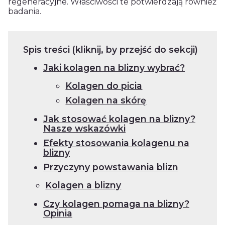
regeneracyjne. Właściwości te potwierdzają również
badania.
Spis treści (kliknij, by przejść do sekcji)
Jaki kolagen na blizny wybrać?
Kolagen do picia
Kolagen na skórę
Jak stosować kolagen na blizny?
Nasze wskazówki
Efekty stosowania kolagenu na
blizny
Przyczyny powstawania blizn
Kolagen a blizny
Czy kolagen pomaga na blizny?
Opinia