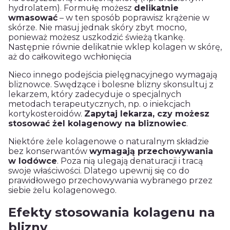
hydrolatem). Formułę możesz
delikatnie
wmasować
– w ten sposób poprawisz krążenie w
skórze. Nie masuj jednak skóry zbyt mocno,
ponieważ możesz uszkodzić świeżą tkankę.
Następnie równie delikatnie wklep kolagen w skórę,
aż do całkowitego wchłonięcia
Nieco innego podejścia pielęgnacyjnego wymagają
bliznowce. Swędzące i bolesne blizny skonsultuj z
lekarzem, który zadecyduje o specjalnych
metodach terapeutycznych, np. o iniekcjach
kortykosteroidów.
Zapytaj lekarza, czy możesz
stosować żel kolagenowy na bliznowiec
.
Niektóre żele kolagenowe o naturalnym składzie
bez konserwantów
wymagają przechowywania
w lodówce
. Poza nią ulegają denaturacji i tracą
swoje właściwości. Dlatego upewnij się co do
prawidłowego przechowywania wybranego przez
siebie żelu kolagenowego.
Efekty stosowania kolagenu na
blizny