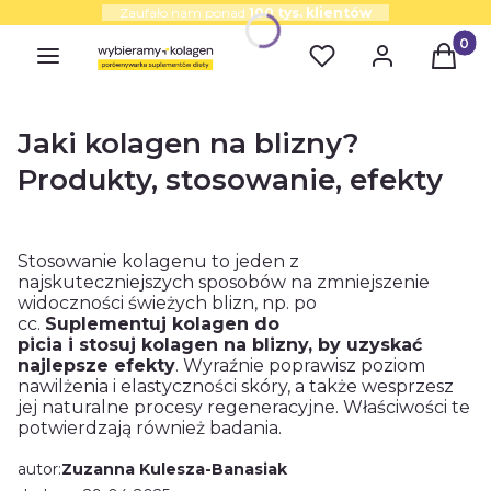
Zaufało nam ponad
100 tys. klientów
Produk
Jaki kolagen na blizny?
Produkty, stosowanie, efekty
Stosowanie kolagenu to jeden z
najskuteczniejszych sposobów na zmniejszenie
widoczności świeżych blizn, np. po
cc.
Suplementuj kolagen do
picia i stosuj kolagen na blizny, by uzyskać
najlepsze efekty
. Wyraźnie poprawisz poziom
nawilżenia i elastyczności skóry, a także wesprzesz
jej naturalne procesy regeneracyjne. Właściwości te
potwierdzają również badania.
autor:
Zuzanna Kulesza-Banasiak