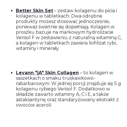
Better Skin Set
– zestaw kolagenu do picia i
kolagenu w tabletkach. Dwa odrębne
produkty możesz stosować jednocześnie,
ponieważ świetnie się dopełniają. Kolagen w
proszku bazuje na markowym hydrolizacie
Verisol F w zestawieniu z naturalną witaminą C,
a kolagen w tabletkach zawiera liofilizat rybi,
witaminy i minerały.
Levann "jA" Skin Collagen
– to kolagen w
saszetkach o smaku truskawkowo-
rabarbarowym. W jednej porcji znajduje się 5 g
kolagenu rybiego Verisol F. Dodatkowo w
składzie zawarto witaminy A, C i E, a także
astaksantynę oraz standaryzowany ekstrakt z
owoców aceroli.