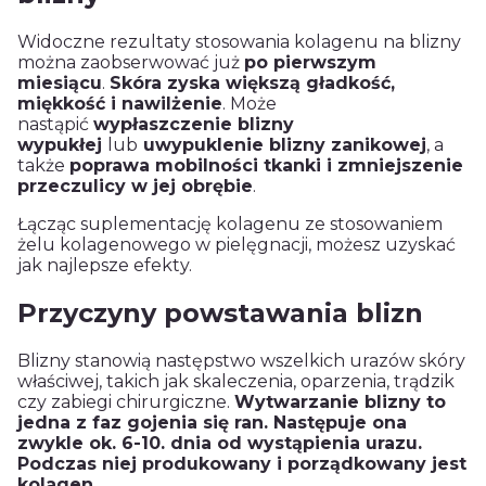
Widoczne rezultaty stosowania kolagenu na blizny
można zaobserwować już
po pierwszym
miesiącu
.
Skóra zyska większą gładkość,
miękkość i nawilżenie
. Może
nastąpić
wypłaszczenie blizny
wypukłej
lub
uwypuklenie blizny zanikowej
, a
także
poprawa mobilności tkanki i zmniejszenie
przeczulicy w jej obrębie
.
Łącząc suplementację kolagenu ze stosowaniem
żelu kolagenowego w pielęgnacji, możesz uzyskać
jak najlepsze efekty.
Przyczyny powstawania blizn
Blizny stanowią następstwo wszelkich urazów skóry
właściwej, takich jak skaleczenia, oparzenia, trądzik
czy zabiegi chirurgiczne.
Wytwarzanie blizny to
jedna z faz gojenia się ran. Następuje ona
zwykle ok. 6-10. dnia od wystąpienia urazu.
Podczas niej produkowany i porządkowany jest
kolagen
.