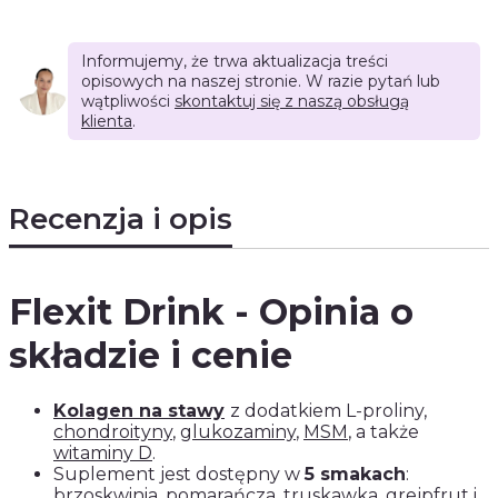
Informujemy, że trwa aktualizacja treści
opisowych na naszej stronie. W razie pytań lub
wątpliwości
skontaktuj się z naszą obsługą
klienta
.
Recenzja i opis
Flexit Drink - Opinia o
składzie i cenie
Kolagen na stawy
z dodatkiem L-proliny,
chondroityny
,
glukozaminy
,
MSM
, a także
witaminy D
.
Suplement jest dostępny w
5 smakach
:
brzoskwinia, pomarańcza, truskawka, grejpfrut i