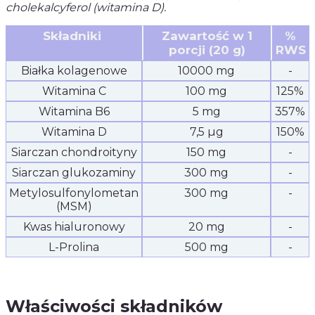
cholekalcyferol (witamina D).
Składniki
Zawartość w 1
%
porcji (20 g)
RWS
Białka kolagenowe
10000 mg
-
Witamina C
100 mg
125%
Witamina B6
5 mg
357%
Witamina D
7,5 µg
150%
Siarczan chondroityny
150 mg
-
Siarczan glukozaminy
300 mg
-
Metylosulfonylometan
300 mg
-
(MSM)
Kwas hialuronowy
20 mg
-
L-Prolina
500 mg
-
Właściwości składników