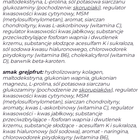
maltodekstryna, L-prolina,
sól potasowa siarczanu
glukozaminy (pochodzenie:
skorupiaki
),
regulator
kwasowości kwas cytrynowy, MSM
(metylosulfonylometan), aromat, siarczan
chondroityny, kwas L-askorbinowy (witamina C),
regulator kwasowości kwas jabłkowy, substancje
przeciwzbrylające fosforan wapnia i dwutlenek
krzemu, substancje słodzące acesulfam K i sukraloza,
sól sodowa kwasu hialuronowego, chlorowodorek
pirydoksyny (witamina B6), cholekalcyferol (witamina
D), barwnik beta-karoten.
smak grejpfrut:
hydrolizowany kolagen,
maltodekstryna, glukonian wapnia, glukonian
magnezu, L-prolina,
sól potasowa siarczanu
glukozaminy (pochodzenie ze
skorupiaków
)
, regulator
kwasowości kwas cytrynowy, MSM
(metylosulfonylometan), siarczan chondroityny,
aromaty, kwas L-askorbinowy (witamina C), regulator
kwasowości - kwas jabłkowy, substancje
przeciwzbrylające - fosforan wapnia i dwutlenek
krzemu, substancje słodzące - acesulfam K i sukraloza,
kwas hialuronowy (sól sodowa), aromat - naringina,
chlorowodorek pirydoksyny (witamina B6),