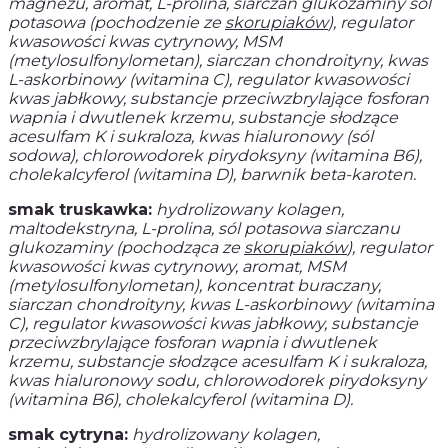
magnezu, aromat, L-prolina,
siarczan glukozaminy sól
potasowa (pochodzenie ze
skorupiaków
)
, regulator
kwasowości kwas cytrynowy, MSM
(metylosulfonylometan), siarczan chondroityny, kwas
L-askorbinowy (witamina C), regulator kwasowości
kwas jabłkowy, substancje przeciwzbrylające fosforan
wapnia i dwutlenek krzemu, substancje słodzące
acesulfam K i sukraloza, kwas hialuronowy (sól
sodowa), chlorowodorek pirydoksyny (witamina B6),
cholekalcyferol (witamina D), barwnik beta-karoten.
smak truskawka:
hydrolizowany kolagen,
maltodekstryna, L-prolina,
sól potasowa siarczanu
glukozaminy (pochodząca ze
skorupiaków
)
, regulator
kwasowości kwas cytrynowy, aromat, MSM
(metylosulfonylometan), koncentrat buraczany,
siarczan chondroityny, kwas L-askorbinowy (witamina
C), regulator kwasowości kwas jabłkowy, substancje
przeciwzbrylające fosforan wapnia i dwutlenek
krzemu, substancje słodzące acesulfam K i sukraloza,
kwas hialuronowy sodu, chlorowodorek pirydoksyny
(witamina B6), cholekalcyferol (witamina D).
smak cytryna:
hydrolizowany kolagen,