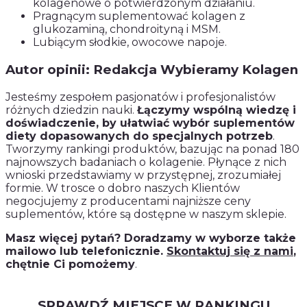
kolagenowe o potwierdzonym działaniu.
Pragnącym suplementować kolagen z
glukozaminą, chondroityną i MSM.
Lubiącym słodkie, owocowe napoje.
Autor opinii: Redakcja Wybieramy Kolagen
Jesteśmy zespołem pasjonatów i profesjonalistów
różnych dziedzin nauki.
Łączymy wspólną wiedzę i
doświadczenie, by ułatwiać wybór suplementów
diety dopasowanych do specjalnych potrzeb
.
Tworzymy rankingi produktów, bazując na ponad 180
najnowszych badaniach o kolagenie. Płynące z nich
wnioski przedstawiamy w przystępnej, zrozumiałej
formie. W trosce o dobro naszych Klientów
negocjujemy z producentami najniższe ceny
suplementów, które są dostępne w naszym sklepie.
Masz więcej pytań? Doradzamy w wyborze także
mailowo lub telefonicznie.
Skontaktuj się z nami
,
chętnie Ci pomożemy
.
SPRAWDŹ MIEJSCE W RANKINGU