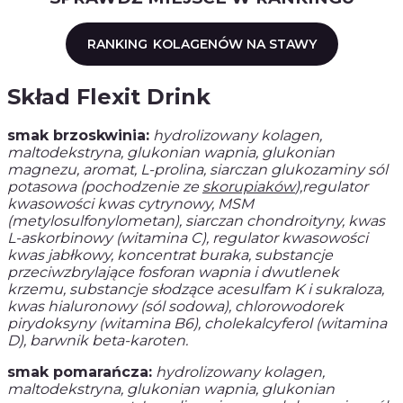
RANKING
KOLAGENÓW NA STAWY
Skład Flexit Drink
smak brzoskwinia:
hydrolizowany kolagen,
maltodekstryna, glukonian wapnia, glukonian
magnezu, aromat, L-prolina,
siarczan glukozaminy sól
potasowa (pochodzenie ze
skorupiaków
)
,regulator
kwasowości kwas cytrynowy, MSM
(metylosulfonylometan), siarczan chondroityny, kwas
L-askorbinowy (witamina C), regulator kwasowości
kwas jabłkowy, koncentrat buraka, substancje
przeciwzbrylające fosforan wapnia i dwutlenek
krzemu, substancje słodzące acesulfam K i sukraloza,
kwas hialuronowy (sól sodowa), chlorowodorek
pirydoksyny (witamina B6), cholekalcyferol (witamina
D), barwnik beta-karoten.
smak pomarańcza:
hydrolizowany kolagen,
maltodekstryna, glukonian wapnia, glukonian