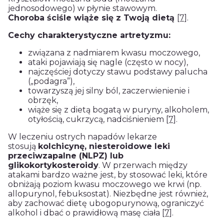
jednosodowego) w płynie stawowym.
Choroba ściśle wiąże się z Twoją dietą
[7]
.
Cechy charakterystyczne artretyzmu:
związana z nadmiarem kwasu moczowego,
ataki pojawiają się nagle (często w nocy),
najczęściej dotyczy stawu podstawy palucha
(„podagra”),
towarzyszą jej silny ból, zaczerwienienie i
obrzęk,
wiąże się z dietą bogatą w puryny, alkoholem,
otyłością, cukrzycą, nadciśnieniem
[7]
.
W leczeniu ostrych napadów lekarze
stosują
kolchicynę, niesteroidowe leki
przeciwzapalne (NLPZ) lub
glikokortykosteroidy
. W przerwach między
atakami bardzo ważne jest, by stosować leki, które
obniżają poziom kwasu moczowego we krwi (np.
allopurynol, febuksostat). Niezbędne jest również,
aby zachować dietę ubogopurynową, ograniczyć
alkohol i dbać o prawidłową masę ciała
[7]
.