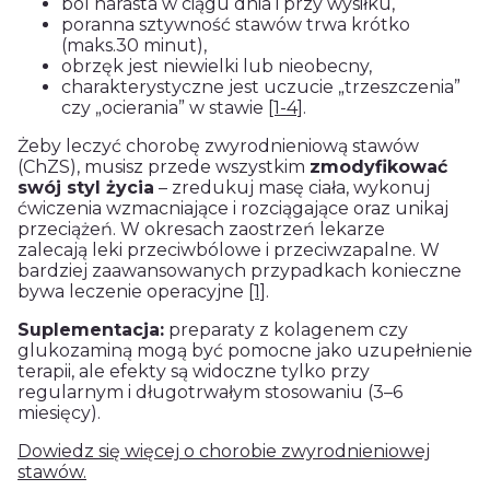
ból narasta w ciągu dnia i przy wysiłku,
poranna sztywność stawów trwa krótko
(maks.30 minut),
obrzęk jest niewielki lub nieobecny,
charakterystyczne jest uczucie „trzeszczenia”
czy „ocierania” w stawie
[1-4]
.
Żeby leczyć chorobę zwyrodnieniową stawów
(ChZS), musisz przede wszystkim
zmodyfikować
swój styl życia
– zredukuj masę ciała, wykonuj
ćwiczenia wzmacniające i rozciągające oraz unikaj
przeciążeń. W okresach zaostrzeń lekarze
zalecają leki przeciwbólowe i przeciwzapalne. W
bardziej zaawansowanych przypadkach konieczne
bywa leczenie operacyjne
[1]
.
Suplementacja:
preparaty z kolagenem czy
glukozaminą mogą być pomocne jako uzupełnienie
terapii, ale efekty są widoczne tylko przy
regularnym i długotrwałym stosowaniu (3–6
miesięcy).
Dowiedz się więcej o chorobie zwyrodnieniowej
stawów.