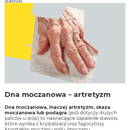
stawów.
Dna moczanowa – artretyzm
Dna moczanowa, inaczej artretyzm, skaza
moczanowa lub podagra
(jeśli dotyczy dużych
palców u stóp) to nawracające zapalenie stawów,
które wynika z krystalizacji oraz fagocytozy
kryształów moczanu sodu (moczanu