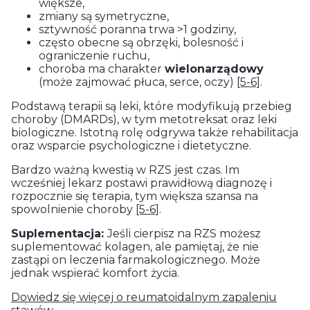
większe,
zmiany są symetryczne,
sztywność poranna trwa >1 godziny,
często obecne są obrzęki, bolesność i
ograniczenie ruchu,
choroba ma charakter
wielonarządowy
(może zajmować płuca, serce, oczy)
[5-6]
.
Podstawą terapii są leki, które modyfikują przebieg
choroby (DMARDs), w tym metotreksat oraz leki
biologiczne. Istotną rolę odgrywa także rehabilitacja
oraz wsparcie psychologiczne i dietetyczne.
Bardzo ważną kwestią w RZS jest czas. Im
wcześniej lekarz postawi prawidłową diagnozę i
rozpocznie się terapia, tym większa szansa na
spowolnienie choroby
[5-6]
.
Suplementacja:
Jeśli cierpisz na RZS możesz
suplementować kolagen, ale pamiętaj, że nie
zastąpi on leczenia farmakologicznego. Może
jednak wspierać komfort życia.
Dowiedz się więcej o reumatoidalnym zapaleniu