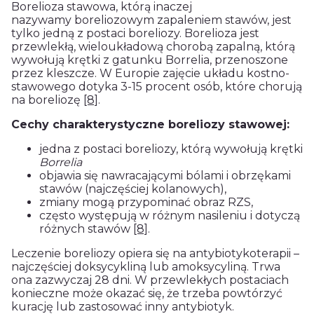
Borelioza stawowa, którą inaczej
nazywamy boreliozowym zapaleniem stawów, jest
tylko jedną z postaci boreliozy. Borelioza jest
przewlekłą, wieloukładową chorobą zapalną, którą
wywołują krętki z gatunku Borrelia, przenoszone
przez kleszcze. W Europie zajęcie układu kostno-
stawowego dotyka 3-15 procent osób, które chorują
na boreliozę
[8]
.
Cechy charakterystyczne boreliozy stawowej:
jedna z postaci boreliozy, którą wywołują krętki
Borrelia
objawia się nawracającymi bólami i obrzękami
stawów (najczęściej kolanowych),
zmiany mogą przypominać obraz RZS,
często występują w różnym nasileniu i dotyczą
różnych stawów
[8]
.
Leczenie boreliozy opiera się na antybiotykoterapii –
najczęściej doksycykliną lub amoksycyliną. Trwa
ona zazwyczaj 28 dni. W przewlekłych postaciach
konieczne może okazać się, że trzeba powtórzyć
kurację lub zastosować inny antybiotyk.