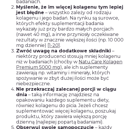
badaniach.
Myślenie, że im więcej kolagenu tym lepiej
jest błędne
– wszystko zależy od rodzaju
kolagenu i jego badań. Na rynku są surowce,
których efekty suplementacji badania
wykazały już przy bardzo małych porcjach
(nawet 40 mg), a inne przyniosły oczekiwane
rezultaty w znacznie większej ilości (np. 10 000
mg dziennie)
[1-20]
.
Zwróć uwagę na dodatkowe składniki
–
niektórzy producenci stosują mniej kolagenu
niż w badaniach (choćby w
Natu.Care Kolagen
Premium 5000 mg
), ale ich suplementy
zawierają np. witaminy i minerały, których
spożywanie w zbyt dużej ilości może być
niebezpieczne.
Nie przekraczaj zalecanej porcji w ciągu
dnia
– taką informację znajdziesz na
opakowaniu każdego suplementu diety,
również kolagenu do picia. Jeżeli chcesz
suplementować więcej kolagenu, poszukaj
produktu, który zawiera większą porcję
dzienną (najlepiej popartą badaniami).
Obserwuj swoje samopoczucie
– każdy