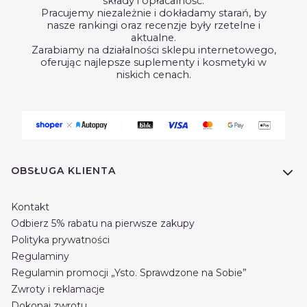
składy i opłacalność.
Pracujemy niezależnie i dokładamy starań, by
nasze rankingi oraz recenzje były rzetelne i
aktualne.
Zarabiamy na działalności sklepu internetowego,
oferując najlepsze suplementy i kosmetyki w
niskich cenach.
Linki w stopce
OBSŁUGA KLIENTA
Kontakt
Odbierz 5% rabatu na pierwsze zakupy
Polityka prywatności
Regulaminy
Regulamin promocji „Ysto. Sprawdzone na Sobie”
Zwroty i reklamacje
Dokonaj zwrotu