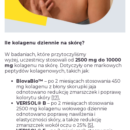
Ile kolagenu dziennie na skórę?
W badaniach, które przytoczyliśmy
wyżej, uczestnicy stosowali od
2500 mg
do 10000
mg
kolagenu na skórę. Dotyczyły one markowych
peptydów kolagenowych, takich jak:
BiovaBio™
– po 2 miesiącach stosowania 450
mg kolagenu z błony skorupki jaja
odnotowano redukcję zmarszczek i poprawę
kolorytu skóry
[17]
,
VERISOL® B
– po 2 miesiącach stosowania
2500 mg kolagenu wołowego dziennie
odnotowano poprawę nawilżenia i
elastyczności skóry, a także redukcję
zmarszczek wokół oczu o 25%
[5]
,