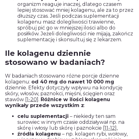
organizm reaguje inaczej, dlatego czasem
lepiej stosować mniej kolagenu, ale za to przez
dłuższy czas. Jeśli podczas suplementacji
kolagenu masz dolegliwości trawienne,
spróbuj pić go w mniejszej ilości albo do
posiłków. Jeżeli dolegliwości nie mijają, zakończ
suplementację i skonsultuj się z lekarzem.
Ile kolagenu dziennie
stosowano w badaniach?
W badaniach stosowano różne porcje dzienne
kolagenu:
od 40 mg do nawet 10 000 mg
dziennie. Efekty dotyczyły wpływu na kondycję
skóry, włosów, paznokci, mięśni, ścięgien oraz
stawów
[1-20]
.
Różnice w ilości kolagenu
wynikały przede wszystkim z
:
celu suplementacji
– niekiedy ten sam
surowiec w innym czasie oddziaływał np. na
skórę i włosy lub skórę i paznokcie
[11-12]
,
źródła kolagenu
– np. kolagen rybi, wołowy,