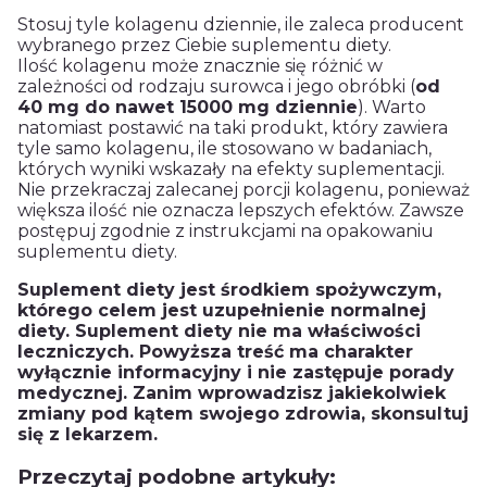
Stosuj tyle kolagenu dziennie, ile zaleca producent
wybranego przez Ciebie suplementu diety.
Ilość kolagenu może znacznie się różnić w
zależności od rodzaju surowca i jego obróbki (
od
40 mg do nawet 15000 mg dziennie
). Warto
natomiast postawić na taki produkt, który zawiera
tyle samo kolagenu, ile stosowano w badaniach,
których wyniki wskazały na efekty suplementacji.
Nie przekraczaj zalecanej porcji kolagenu, ponieważ
większa ilość nie oznacza lepszych efektów. Zawsze
postępuj zgodnie z instrukcjami na opakowaniu
suplementu diety.
Suplement diety jest środkiem spożywczym,
którego celem jest uzupełnienie normalnej
diety. Suplement diety nie ma właściwości
leczniczych. Powyższa treść ma charakter
wyłącznie informacyjny i nie zastępuje porady
medycznej. Zanim wprowadzisz jakiekolwiek
zmiany pod kątem swojego zdrowia, skonsultuj
się z lekarzem.
Przeczytaj podobne artykuły: