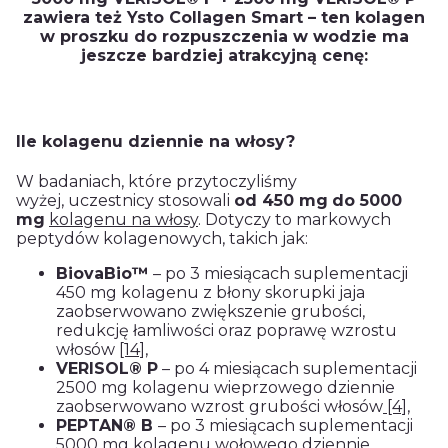
zawiera też Ysto Collagen Smart – ten kolagen
w proszku do rozpuszczenia w wodzie ma
jeszcze bardziej atrakcyjną cenę:
Ile kolagenu dziennie na włosy?
W badaniach, które przytoczyliśmy
wyżej, uczestnicy stosowali
od 450 mg
do 5000
mg
kolagenu na włosy
. Dotyczy to markowych
peptydów kolagenowych, takich jak:
BiovaBio™
– po 3 miesiącach suplementacji
450 mg kolagenu z błony skorupki jaja
zaobserwowano zwiększenie grubości,
redukcję łamliwości oraz poprawę wzrostu
włosów
[14]
,
VERISOL® P
– po 4 miesiącach suplementacji
2500 mg kolagenu wieprzowego dziennie
zaobserwowano wzrost grubości włosów
[4]
,
PEPTAN® B
– po 3 miesiącach suplementacji
5000 mg kolagenu wołowego dziennie