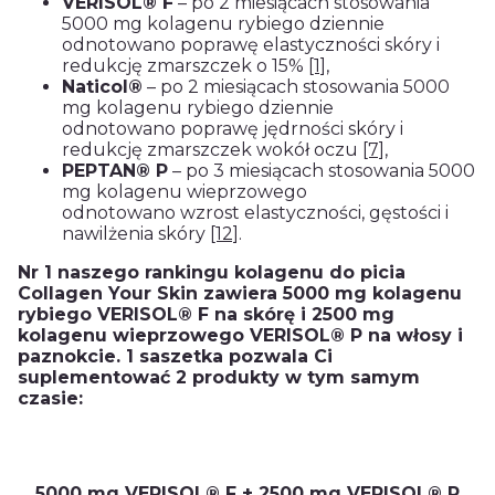
VERISOL® F
– po 2 miesiącach stosowania
5000 mg kolagenu rybiego dziennie
odnotowano poprawę elastyczności skóry i
redukcję zmarszczek o 15%
[1]
,
Naticol®
– po 2 miesiącach stosowania 5000
mg kolagenu rybiego dziennie
odnotowano poprawę jędrności skóry i
redukcję zmarszczek wokół oczu
[7]
,
PEPTAN® P
– po 3 miesiącach stosowania 5000
mg kolagenu wieprzowego
odnotowano wzrost elastyczności, gęstości i
nawilżenia skóry
[12]
.
Nr 1 naszego rankingu kolagenu do picia
Collagen Your Skin zawiera 5000 mg kolagenu
rybiego VERISOL® F na skórę i 2500 mg
kolagenu wieprzowego VERISOL® P na włosy i
paznokcie. 1 saszetka pozwala Ci
suplementować 2 produkty w tym samym
czasie:
5000 mg VERISOL® F + 2500 mg VERISOL® P