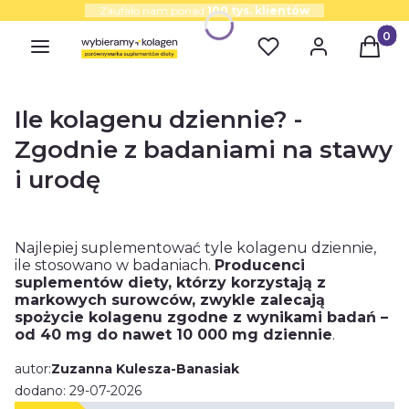
Zaufało nam ponad
100 tys. klientów
Produk
Ile kolagenu dziennie? -
Zgodnie z badaniami na stawy
i urodę
Najlepiej suplementować tyle kolagenu dziennie,
ile stosowano w badaniach.
Producenci
suplementów diety, którzy korzystają z
markowych surowców, zwykle zalecają
spożycie kolagenu zgodne z wynikami badań –
od 40 mg do nawet 10 000 mg dziennie
.
autor:
Zuzanna Kulesza-Banasiak
dodano: 29-07-2026