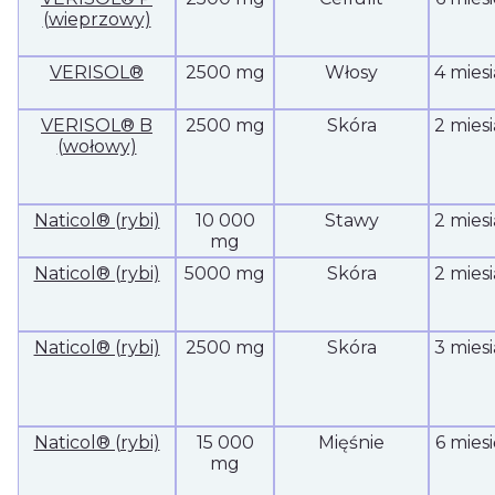
(wieprzowy)
VERISOL®
2500 mg
Włosy
4 mies
VERISOL® B
2500 mg
Skóra
2 mies
(wołowy)
Naticol® (rybi)
10 000
Stawy
2 mies
mg
Naticol® (rybi)
5000 mg
Skóra
2 mies
Naticol® (rybi)
2500 mg
Skóra
3 mies
Naticol® (rybi)
15 000
Mięśnie
6 mies
mg