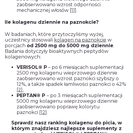
zaobserwowano wzrost odporności
mechanicznej włosów
[11]
.
Ile kolagenu dziennie na paznokcie?
W badaniach, które przytoczyliśmy wyżej,
uczestnicy stosowali
kolagen na paznokcie
w
porcjach
od
2500 mg do 5000 mg dziennie
.
Badania dotyczyły bioaktywnych peptydów
kolagenowych:
VERISOL® P
– po 6 miesiącach suplementacji
2500 mg kolagenu wieprzowego dziennie
zaobserwowano wzrost paznokci szybszy o
12%, a także spadek łamliwości paznokci o 42%
[2]
,
PEPTAN® P
– po 3 miesiącach suplementacji
5000 mg kolagenu wieprzowego dziennie
zaobserwowano poprawę kolorytu
paznokci
[12]
.
Sprawdź nasz ranking kolagenu do picia, w
którym znajdziesz najlepsze suplementy z