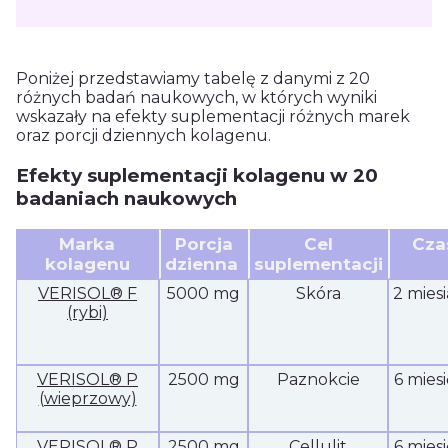
Poniżej przedstawiamy tabelę z danymi z 20
różnych badań naukowych, w których wyniki
wskazały na efekty suplementacji różnych marek
oraz porcji dziennych kolagenu.
Efekty suplementacji kolagenu w 20
badaniach naukowych
Marka
Porcja
Cel
Cza
kolagenu
dzienna
suplementacji
VERISOL® F
5000 mg
Skóra
2 mies
(rybi)
VERISOL® P
2500 mg
Paznokcie
6 mies
(wieprzowy)
VERISOL® P
2500 mg
Cellulit
6 mies