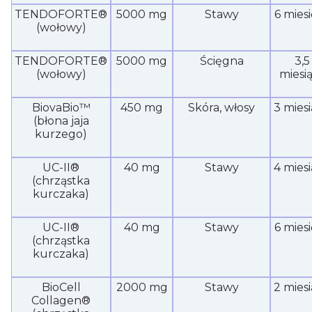
TENDOFORTE®
5000 mg
Stawy
6 mies
(wołowy)
TENDOFORTE®
5000 mg
Ścięgna
3,5
(wołowy)
miesi
BiovaBio™
450 mg
Skóra, włosy
3 mies
(błona jaja
kurzego)
UC-II®
40 mg
Stawy
4 mies
(chrząstka
kurczaka)
UC-II®
40 mg
Stawy
6 mies
(chrząstka
kurczaka)
BioCell
2000 mg
Stawy
2 mies
Collagen®