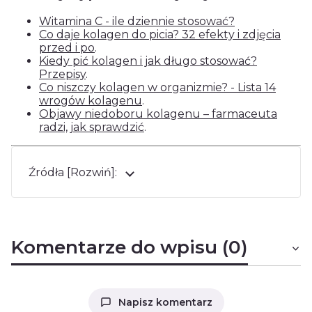
Witamina C - ile dziennie stosować?
Co daje kolagen do picia? 32 efekty i zdjęcia
przed i po
.
Kiedy pić kolagen i jak długo stosować?
Przepisy
.
Co niszczy kolagen w organizmie? - Lista 14
wrogów kolagenu
.
Objawy niedoboru kolagenu – farmaceuta
radzi, jak sprawdzić
.
Źródła [Rozwiń]:
Komentarze do wpisu (0)
Napisz komentarz