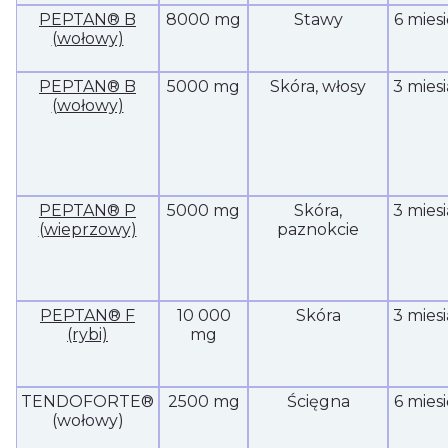
PEPTAN® B
8000 mg
Stawy
6 mies
(wołowy)
PEPTAN® B
5000 mg
Skóra, włosy
3 mies
(wołowy)
PEPTAN® P
5000 mg
Skóra,
3 mies
(wieprzowy)
paznokcie
PEPTAN® F
10 000
Skóra
3 mies
(rybi)
mg
TENDOFORTE®
2500 mg
Ścięgna
6 mies
(wołowy)