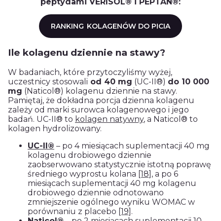
peptydami VERISOL® i PEPTAN
®
:
RANKING
KOLAGENÓW DO PICIA
Ile kolagenu dziennie na stawy?
W badaniach, które przytoczyliśmy wyżej,
uczestnicy stosowali
od 40 mg
(UC-II®)
do 10 000
mg
(Naticol®) kolagenu dziennie na stawy.
Pamiętaj, że dokładna porcja dzienna kolagenu
zależy od marki surowca kolagenowego i jego
badań. UC-II® to
kolagen natywny
, a Naticol® to
kolagen hydrolizowany.
UC-II®
– po 4 miesiącach suplementacji 40 mg
kolagenu drobiowego dziennie
zaobserwowano statystycznie istotną poprawę
średniego wyprostu kolana
[18]
, a po 6
miesiącach suplementacji 40 mg kolagenu
drobiowego dziennie odnotowano
zmniejszenie ogólnego wyniku WOMAC w
porównaniu z placebo
[19]
.
Naticol®
– po 2 miesiącach suplementacji 10