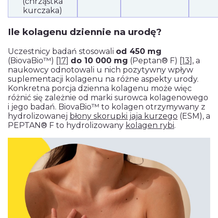
(chrząstka
kurczaka)
Ile kolagenu dziennie na urodę?
Uczestnicy badań stosowali
od 450 mg
(BiovaBio™)
[17]
do 10 000 mg
(Peptan® F)
[13]
, a
naukowcy odnotowali u nich pozytywny wpływ
suplementacji kolagenu na różne aspekty urody.
Konkretna porcja dzienna kolagenu może więc
różnić się zależnie od marki surowca kolagenowego
i jego badań. BiovaBio™ to kolagen otrzymywany z
hydrolizowanej
błony skorupki jaja kurzego
(ESM), a
PEPTAN® F to hydrolizowany
kolagen rybi
.